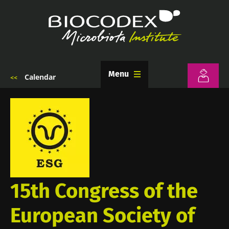
Przejdź
do
treści
Menu
Calendar
Ścieżka
nawigacyjna
15th Congress of the
European Society of