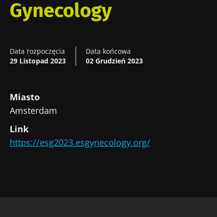
Gynecology
Data rozpoczęcia
Data końcowa
29 Listopad 2023
02 Grudzień 2023
Miasto
Amsterdam
Nie odchodź tak
Link
szybko!
https://esg2023.esgynecology.org/
Dołącz do społeczności mikrobioty dla
pracowników ochrony zdrowia i odbieraj
„Microbiota Digest” i „Magazyn dla
pracowników służby zdrowia”, aby być na
bieżąco z najnowszymi informacjami o