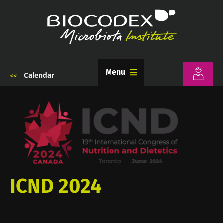
Przejdź
do
treści
Menu
Calendar
Ścieżka
nawigacyjna
ICND 2024