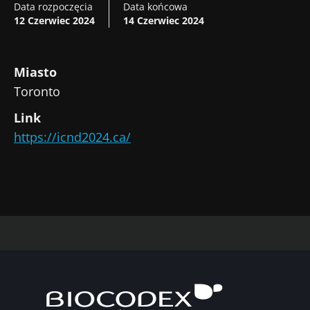
Data rozpoczęcia
Data końcowa
12 Czerwiec 2024
14 Czerwiec 2024
Miasto
Toronto
Link
Nie odchodź tak
https://icnd2024.ca/
szybko!
Dołącz do społeczności mikrobioty dla
pracowników ochrony zdrowia i odbieraj
„Microbiota Digest” i „Magazyn dla
pracowników służby zdrowia”, aby być na
bieżąco z najnowszymi informacjami o
Bądź na bieżąco
mikrobiocie.