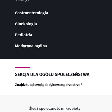
* Pole obowiązkowe
Gastroenterologia
BMI 20-35
Ginekologia
23/07/2026
16/07/2026
10/07
Pediatria
Wpływ
Wewnętrzna
Bakte
mikrobioty na
mikrobiota raka
jelit
Medycyna ogólna
zdrowie
jelita grubego
zwięk
reprodukcyjne
niezależnym
siłę 
wskaźnikiem
prognostycznym?
Przeczytaj
Przeczytaj
Przec
artykuł
artykuł
artyk
SEKCJA DLA OGÓŁU SPOŁECZEŃSTWA
Znajdź tutaj swoją dedykowaną przestrzeń
Śledź społeczność mikrobioty