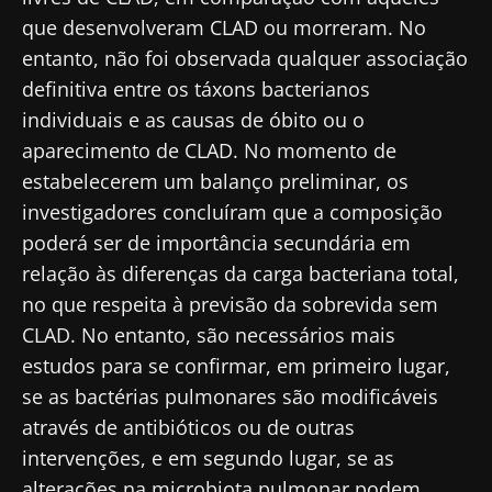
que desenvolveram CLAD ou morreram. No
Gostaria de me inscrever para receber mais
Ficar no site do Biocodex Microbiota Institute
Descubra
informações sobre a Biocodex
entanto, não foi observada qualquer associação
definitiva entre os táxons bacterianos
Eu li e aceito as
condições gerais de utilização
individuais e as causas de óbito ou o
e a
política de privacidade
do Biocodex
aparecimento de CLAD. No momento de
Microbiota Institute.
estabelecerem um balanço preliminar, os
* Campo obrigatório
investigadores concluíram que a composição
poderá ser de importância secundária em
BMI 20-35
23/07/2026
16/07/2026
10/07/202
relação às diferenças da carga bacteriana total,
no que respeita à previsão da sobrevida sem
O impacto
Microbiota
Uma
CLAD. No entanto, são necessários mais
das
intratumoral
bactéria
microbiotas
do cancro
intestinal
estudos para se confirmar, em primeiro lugar,
na saúde
colorretal: um
que
se as bactérias pulmonares são modificáveis
reprodutiva
indicador
aumenta 
prognóstico
força
através de antibióticos ou de outras
Ler o artigo
Ler o artigo
Ler o artig
independente?
muscular
intervenções, e em segundo lugar, se as
alterações na microbiota pulmonar podem