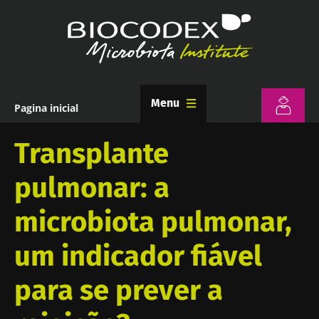
Passar
para
o
conteúdo
principal
Menu
Pagina inicial
Navegação
estrutural
Transplante
pulmonar: a
microbiota pulmonar,
um indicador fiável
para se prever a