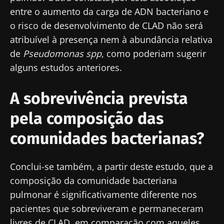
saúde e investigadores da Microbiota e
entre o aumento da carga de ADN bacteriano e
receba o "Microbiota Digest" e o "HCP
o risco de desenvolvimento de CLAD não será
Magazine" para se manter atualizado com as
atribuível à presença nem à abundância relativa
últimas notícias sobre a microbiota.
de
Pseudomonas spp
, como poderiam sugerir
Mantenha-se
alguns estudos anteriores.
informado
A sobrevivência prevista
Junte-se à comunidade de profissionais de
pela composição das
saúde e investigadores da Microbiota e
Gostaria de me inscrever para receber mais
receba o "Microbiota Digest" e o "HCP
comunidades bacterianas?
informações sobre a Biocodex
Magazine" para se manter atualizado com as
Redirecionamento
Eu li e aceito as
condições gerais de utilização
últimas notícias sobre a microbiota.
Conclui-se também, a partir deste estudo, que a
e a
política de privacidade
do Biocodex
Você está prestes a ser redirecionado e
composição da comunidade bacteriana
Microbiota Institute.
deixar nosso site
pulmonar é significativamente diferente nos
* Campo obrigatório
pacientes que sobreviveram e permaneceram
Ser redirecionado
livres de CLAD, em comparação com aqueles
BMI 20-35