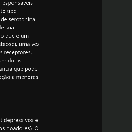
s responsáveis
to tipo
 de serotonina
de sua
da Microbiota
do que é um
atualizado com
sbiose), uma vez
s receptores.
 sendo os
ância que pode
lação a menores
odex
de
do Biocodex
da Microbiota
atualizado com
ntidepressivos e
os doadores). O