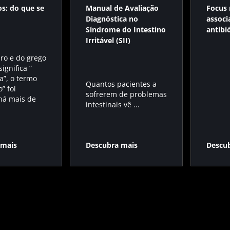
os: do que se
Manual de Avaliação
Focus 
Diagnóstica no
associ
Síndrome do Intestino
antibi
Irritável (SII)
pro e do grego
significa “
a”, o termo
Quantos pacientes a
o” foi
sofrerem de problemas
há mais de
intestinais vê ...
 mais
Descubra mais
Descu