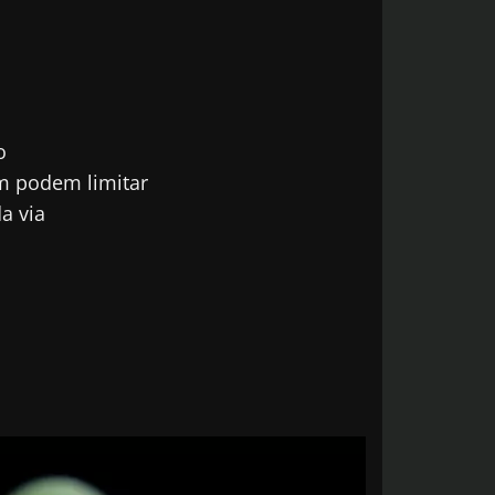
o
m podem limitar
a via