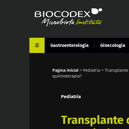
Passar
para
o
conteúdo
principal
Gastroenterologia
Ginecologia
Pagina inicial
Pediatria
Transplante 
Navegação
quimioterapia?
estrutural
Pediatria
Transplante 