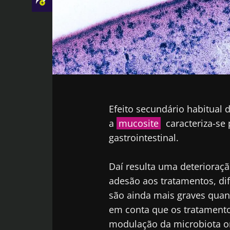
Facebook
Twitter
LinkedIn
Mail
Efeito secundário habitual 
a
mucosite
caracteriza-se
gastrointestinal.
Daí resulta uma deterioraç
adesão aos tratamentos, di
são ainda mais graves quand
em conta que os tratamentos
modulação da microbiota 