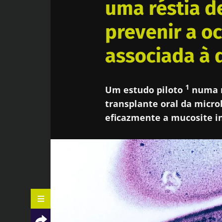
uma réstia d
prevenir a o
associada à 
1
Um estudo piloto
numa m
transplante oral da micro
eficazmente a mucosite i