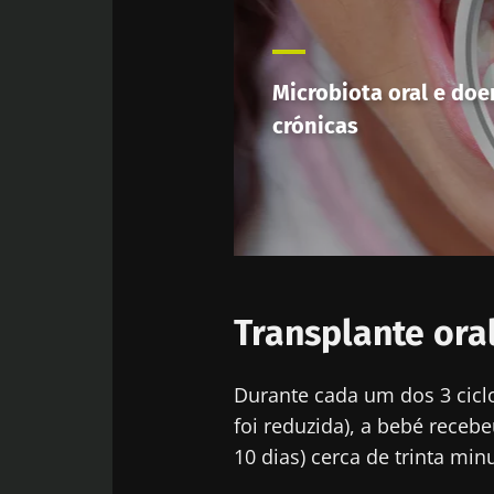
Des
Ser redir
Gostaria d
Microbiota oral e do
Ficar no 
Eu li e acei
crónicas
Microbiota I
* Campo obrigatór
BMI 20-35
23/07/2026
Transplante ora
O impacto da
microbiotas 
reprodutiva
Durante cada um dos 3 ciclo
foi reduzida), a bebé receb
10 dias) cerca de trinta m
Ler o artigo