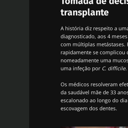
Tomada de decis
transplante
Fiq
A história diz respeito a u
Junte-se à com
diagnosticado, aos 4 meses
e receba o "Mi
com múltiplas metástases. F
as últimas notí
rapidamente se complicou d
nomeadamente uma mucosite
uma infeção por
C. difficile
.
Man
Gostaria d
Os médicos resolveram efet
da saudável mãe de 33 anos.
Eu li e acei
Junte-se à com
escalonado ao longo do dia 
Microbiota I
e receba o "Mi
Red
escovagem dos dentes.
as últimas notí
* Campo obrigatór
BMI 20-35
Você está prest