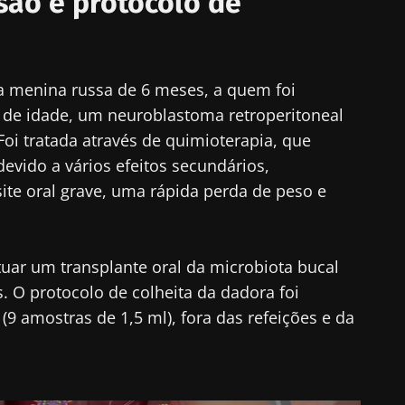
ão e protocolo de
ue connosco!
ma menina russa de 6 meses, a quem foi
unidade de profissionais de saúde e investigadores 
 de idade, um neuroblastoma retroperitoneal
crobiota Digest" e o "HCP Magazine" para se manter 
oi tratada através de quimioterapia, que
cias sobre a microbiota.
evido a vários efeitos secundários,
 oral grave, uma rápida perda de peso e
tenha-se informado
e me inscrever para receber mais informações sobre a Bioc
uar um transplante oral da microbiota bucal
 O protocolo de colheita da dadora foi
to as
condições gerais de utilização
e a
política de privacida
unidade de profissionais de saúde e investigadores 
(9 amostras de 1,5 ml), fora das refeições e da
nstitute.
crobiota Digest" e o "HCP Magazine" para se manter 
irecionamento
cias sobre a microbiota.
io
es a ser redirecionado e deixar nosso site