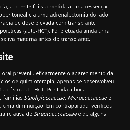
apia, a doente foi submetida a uma ressecção
operitoneal e a uma adrenalectomia do lado
erapia de dose elevada com transplante
poiéticas (auto-HCT). Foi efetuada ainda uma
 saliva materna antes do transplante.
site
a oral preveniu eficazmente o aparecimento da
iclos de quimioterapia; apenas se desenvolveu
1 após o auto-HCT. Por toda a boca, a
s famílias
Staphyloccaceae
,
Micrococcaceae
e
u uma diminuição. Em contrapartida, verificou-
a relativa de
Streptococcaceae
e de alguns