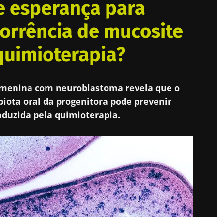
e esperança para
corrência de mucosite
quimioterapia?
enina com neuroblastoma revela que o
biota oral da progenitora pode prevenir
nduzida pela quimioterapia.