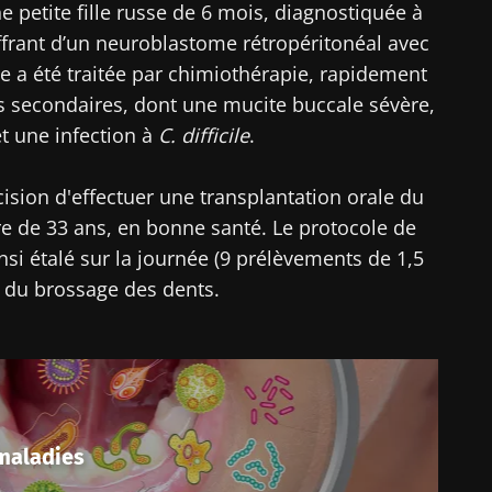
ne petite fille russe de 6 mois, diagnostiquée à
frant d’un neuroblastome rétropéritonéal avec
artez pas si vite !
le a été traitée par chimiothérapie, rapidement
s secondaires, dont une mucite buccale sévère,
ommunauté Microbiota des professionnels de santé e
et une infection à
C. difficile
.
ecevez le "Microbiota Digest" et le "HCP Magazine" po
nières actualités sur le microbiote.
ision d'effectuer une transplantation orale du
e de 33 ans, en bonne santé. Le protocole de
si étalé sur la journée (9 prélèvements de 1,5
t du brossage des dents.
tenir informé
 m'inscrire afin de recevoir d'autres actualités de Biocodex
ccepte les
CGU
et la
politique de protection des données
du B
ommunauté Microbiota des professionnels de santé e
Institute
ecevez le "Microbiota Digest" et le "HCP Magazine" po
irection
nières actualités sur le microbiote.
ires
 maladies
e point d'être redirigé et de quitter notre site web