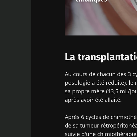
Déc
Être redir
Je souhaite
Rester su
J’ai lu et a
Microbiota 
* Champs obligato
La transplantat
BMI 20-35
Au cours de chacun des 3 cy
23/07/2026
posologie a été réduite), le
sa propre mère (13,5 mL/jou
Impact des
microbiotes s
après avoir été allaité.
santé reprodu
Après 6 cycles de chimiothé
de sa tumeur rétropéritonéa
Lire l'article
suivie d'une chimiothérapie