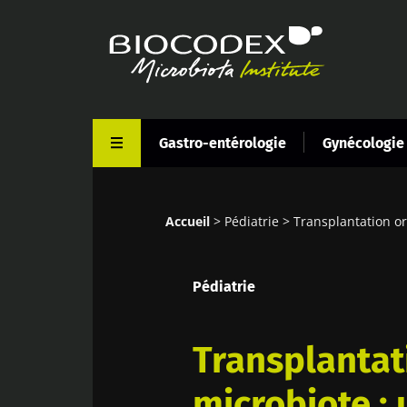
Aller
au
contenu
principal
Gastro-entérologie
Gynécologie
Accueil
Pédiatrie
Transplantation or
Fil
d'Ariane
Pédiatrie
Transplantat
microbiote : 