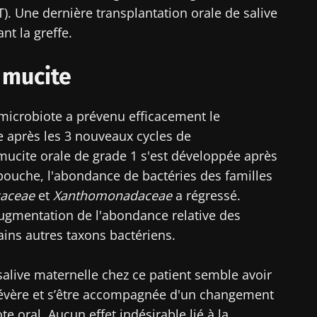
. Une dernière transplantation orale de salive
nt la greffe.
a mucite
 microbiote a prévenu efficacement le
 après les 3 nouveaux cycles de
mucite orale de grade 1 s'est développée après
 bouche, l'abondance de bactéries des familles
caceae
et
Xanthomonadaceae
a régressé.
augmentation de l'abondance relative des
ains autres taxons bactériens.
 salive maternelle chez ce patient semble avoir
sévère et s’être accompagnée d'un changement
 oral. Aucun effet indésirable lié à la