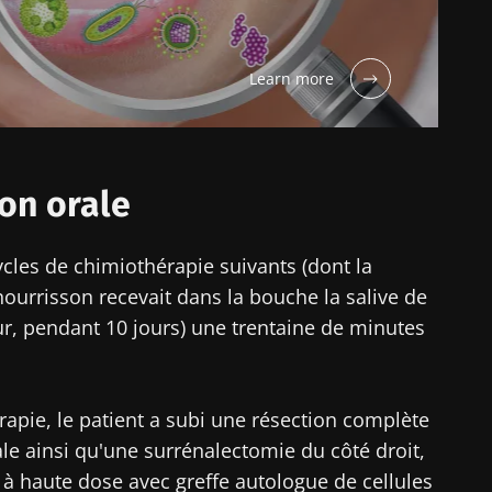
ouvrir
igé
 m'inscrire afin de recevoir d'autres actualités de Biocodex
Learn more
r le site Web du Biocodex Microbiota Institute
ccepte les
CGU
et la
politique de protection des données
du B
Institute
ires
ion orale
cles de chimiothérapie suivants (dont la
16/07/2026
10/07/202
 nourrisson recevait dans la bouche la salive de
r, pendant 10 jours) une trentaine de minutes
Microbiote
Une bacté
ur la
intratumoral du
intestinal
ctive
cancer colorectal : un
développe 
indicateur
musculair
rapie, le patient a subi une résection complète
pronostique
indépendant ?
le ainsi qu'une surrénalectomie du côté droit,
Lire l'article
Lire l'artic
 à haute dose avec greffe autologue de cellules