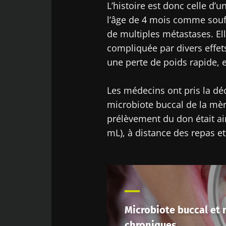
L’histoire est donc celle d’u
l’âge de 4 mois comme souf
Ne p
de multiples métastases. El
compliquée par divers effet
Rejoignez la c
une perte de poids rapide, 
chercheurs et r
courant des der
Les médecins ont pris la déc
microbiote buccal de la mèr
prélèvement du don était ain
mL), à distance des repas e
Se 
Je souhaite
J’ai lu et a
Rejoignez la c
Microbiota 
chercheurs et r
Red
courant des der
* Champs obligato
Microbiote buccal et
BMI 20-35
Vous êtes sur l
chroniques