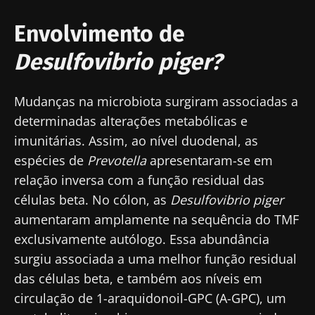
Envolvimento de
Desulfovibrio piger?
Mudanças na microbiota surgiram associadas a
determinadas alterações metabólicas e
imunitárias. Assim, ao nível duodenal, as
espécies de
Prevotella
apresentaram-se em
relação inversa com a função residual das
células beta. No cólon, as
Desulfovibrio piger
aumentaram amplamente na sequência do TMF
exclusivamente autólogo. Essa abundância
surgiu associada a uma melhor função residual
Fique connosco!
das células beta, e também aos níveis em
circulação de 1-araquidonoil-GPC (A-GPC), um
Junte-se à comunidade de profissionais de