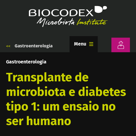
Passar
para
o
conteúdo
principal
Menu
Gastroenterologia
Navegação
estrutural
Gastroenterologia
Transplante de
microbiota e diabetes
tipo 1: um ensaio no
ser humano