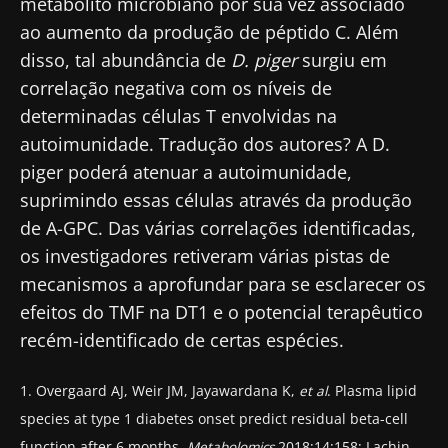
metabolito microbiano por sua vez associado
saúde e investigadores da Microbiota e
ao aumento da produção de péptido C. Além
receba o "Microbiota Digest" e o "HCP
disso, tal abundância de
D. piger
surgiu em
Magazine" para se manter atualizado com as
correlação negativa com os níveis de
últimas notícias sobre a microbiota.
determinadas células T envolvidas na
Mantenha-se
autoimunidade. Tradução dos autores? A D.
informado
piger poderá atenuar a autoimunidade,
suprimindo essas células através da produção
Junte-se à comunidade de profissionais de
de A-GPC. Das várias correlações identificadas,
saúde e investigadores da Microbiota e
os investigadores retiveram várias pistas de
Gostaria de me inscrever para receber mais
receba o "Microbiota Digest" e o "HCP
mecanismos a aprofundar para se esclarecer os
informações sobre a Biocodex
Magazine" para se manter atualizado com as
Redirecionamento
efeitos do TMF na DT1 e o potencial terapêutico
Eu li e aceito as
condições gerais de utilização
últimas notícias sobre a microbiota.
recém-identificado de certas espécies.
e a
política de privacidade
do Biocodex
Você está prestes a ser redirecionado e
Microbiota Institute.
1. Overgaard AJ, Weir JM, Jayawardana K,
et al
. Plasma lipid
deixar nosso site
species at type 1 diabetes onset predict residual beta-cell
* Campo obrigatório
function after 6 months.
Metabolomics
2018;14:158; Lachin