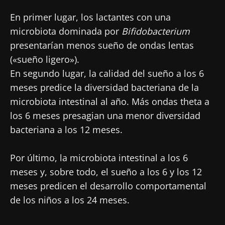
"Microbiota Digest" y el "HCP Magazine" que
Me gustaría registrarme para recibir más
En primer lugar, los lactantes con una
le permitirá mantenerse informado sobre la
noticias de Biocodex
Redirección
microbiota dominada por
Bifidobacterium
microbiota.
He leído y acepto las
condiciones generales
presentarían menos sueño de ondas lentas
Está a punto de ser redirigido y de dejar
de uso y la
política de protección de datos
del
(«sueño ligero»).
Biocodex Microbiota Institute
nuestro sitio web.
En segundo lugar, la calidad del sueño a los 6
meses predice la diversidad bacteriana de la
* Campo obligatorio
Ser redirigido
microbiota intestinal al año. Más ondas theta a
BMI 20-35
los 6 meses presagian una menor diversidad
Me gustaría registrarme para recibir más
Quedarse en el sitio web del Biocodex Microbiota
noticias de Biocodex
bacteriana a los 12 meses.
Descubrir
Institute
He leído y acepto las
condiciones generales
Por último, la microbiota intestinal a los 6
de uso y la
política de protección de datos
del
meses y, sobre todo, el sueño a los 6 y los 12
Biocodex Microbiota Institute
meses predicen el desarrollo comportamental
* Campo obligatorio
de los niños a los 24 meses.
BMI 20-35