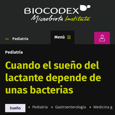
Pasar
al
contenido
principal
Menú
Pediatría
Sobrescribir
enlaces
de
Pediatría
ayuda
a
Cuando el sueño del
la
navegación
lactante depende de
unas bacterias
Pediatría
Gastroenterología
Medicina ge
Sueño