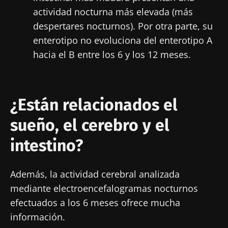
actividad nocturna más elevada (más
despertares nocturnos). Por otra parte, su
enterotipo no evoluciona del enterotipo A
hacia el B entre los 6 y los 12 meses.
¡No se vaya tan rápido!
¿Están relacionados el
Únase a la comunidad de la microbiota para
profesionales sanitarios y reciba el
sueño, el cerebro y el
"Microbiota Digest" y el "HCP Magazine" que
intestino?
le permitirá mantenerse informado sobre la
microbiota.
Además, la actividad cerebral analizada
Mantenerse informado
mediante electroencefalogramas nocturnos
efectuados a los 6 meses ofrece mucha
Únase a la comunidad de la microbiota para
información.
profesionales sanitarios y reciba el