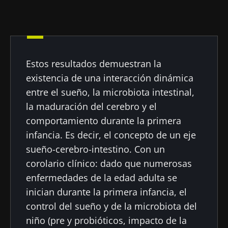
23/07/2026
16/07/2026
10/07/202
Influencia
Microbiota
Una
de la
intratumoral:
bacteria
microbiota
¿un indicador
intestinal
en la salud
pronóstico
que
Estos resultados demuestran la
reproductiva
independiente
fortalece l
en el cáncer
músculos
existencia de una interacción dinámica
Leer el
Leer el
Leer el
colorrectal?
artículo
artículo
artículo
entre el sueño, la microbiota intestinal,
la maduración del cerebro y el
comportamiento durante la primera
infancia. Es decir, el concepto de un eje
sueño-cerebro-intestino. Con un
corolario clínico: dado que numerosas
enfermedades de la edad adulta se
inician durante la primera infancia, el
control del sueño y de la microbiota del
niño (pre y probióticos, impacto de la