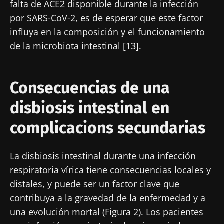
falta de ACE2 disponible durante la infección
por SARS-CoV-2, es de esperar que este factor
Únase a la comunidad de la microbiota para
influya en la composición y el funcionamiento
profesionales sanitarios y reciba el
de la microbiota intestinal [13].
"Microbiota Digest" y el "HCP Magazine" que
le permitirá mantenerse informado sobre la
microbiota.
Consecuencias de una
Mantenerse informado
disbiosis intestinal en
complicacions secundarias
Únase a la comunidad de la microbiota para
profesionales sanitarios y reciba el
"Microbiota Digest" y el "HCP Magazine" que
Me gustaría registrarme para recibir más
La disbiosis intestinal durante una infección
le permitirá mantenerse informado sobre la
noticias de Biocodex
respiratoria vírica tiene consecuencias locales y
Redirección
microbiota.
distales, y puede ser un factor clave que
He leído y acepto las
condiciones generales
contribuya a la gravedad de la enfermedad y a
Está a punto de ser redirigido y de dejar
de uso y la
política de protección de datos
del
una evolución mortal (Figura 2). Los pacientes
Biocodex Microbiota Institute
nuestro sitio web.