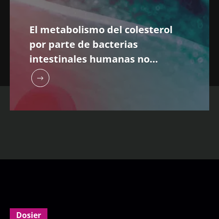
El metabolismo del colesterol
por parte de bacterias
intestinales humanas no
cultivadas influye en el nivel de
colesterol del huésped
Dosier