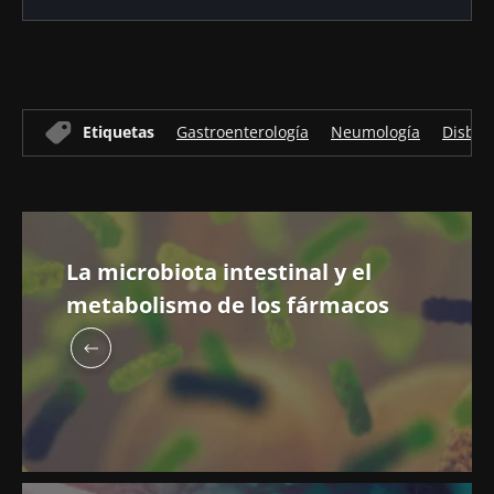
Etiquetas
Gastroenterología
Neumología
Disbios
La microbiota intestinal y el
metabolismo de los fármacos