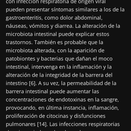
con infección respiratoria de origen viral
* Campo obligatorio
pueden presentar síntomas similares a los de la
Ser redirigido
gastroenteritis, como dolor abdominal,
BMI 20-35
Me gustaría registrarme para recibir más
náuseas, vómitos y diarrea. La alteración de la
Quedarse en el sitio web del Biocodex Microbiota
noticias de Biocodex
Descubrir
Institute
microbiota intestinal puede explicar estos
He leído y acepto las
condiciones generales
trastornos. También es probable que la
de uso y la
política de protección de datos
del
microbiota alterada, con la aparición de
Biocodex Microbiota Institute
patobiontes y bacterias que dañan el moco
intestinal, intervenga en la inflamación y la
* Campo obligatorio
alteración de la integridad de la barrera del
BMI 20-35
intestino [6]. A su vez, la permeabilidad de la
23/07/2026
16/07/2026
10/07/202
barrera intestinal puede aumentar las
concentraciones de endotoxinas en la sangre,
Influencia
Microbiota
Una
de la
intratumoral:
bacteria
provocando, en última instancia, inflamación,
microbiota
¿un indicador
intestinal
proliferación de citocinas y disfunciones
en la salud
pronóstico
que
reproductiva
independiente
fortalece l
pulmonares [14]. Las infecciones respiratorias
en el cáncer
músculos
Leer el
Leer el
Leer el