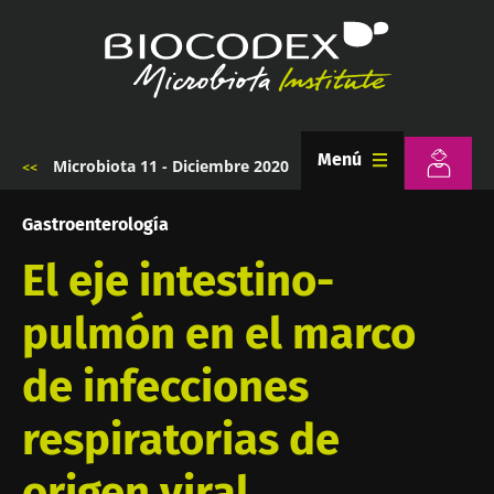
Pasar
al
contenido
principal
Menú
Microbiota 11 - Diciembre 2020
Sobrescribir
enlaces
de
Gastroenterología
ayuda
a
El eje intestino-
la
navegación
pulmón en el marco
de infecciones
respiratorias de
origen viral