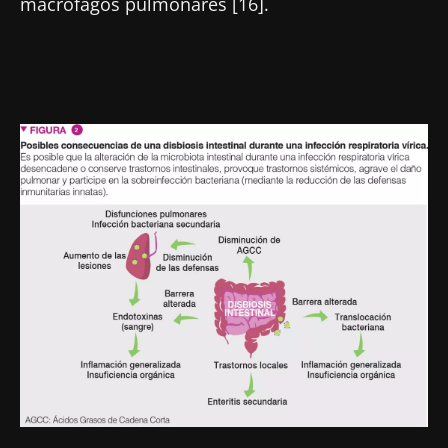
macrófagos pulmonares [16].
Imagen