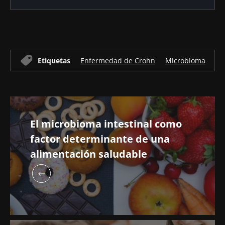
Etiquetas
Enfermedad de Crohn
Microbioma
Fl
El microbioma intestinal como
factor determinante de una
alimentación saludable