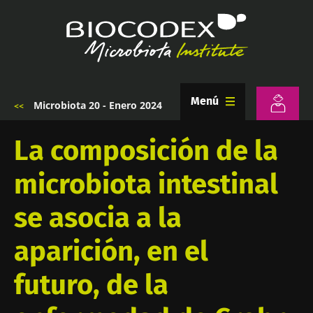
Pasar
al
contenido
principal
Menú
Microbiota 20 - Enero 2024
Sobrescribir
enlaces
de
La composición de la
ayuda
a
microbiota intestinal
la
navegación
se asocia a la
aparición, en el
futuro, de la