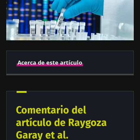
Acerca de este artículo
Autor
Comentario del
Prof Harry Sokol
artículo de Raygoza
Garay et al.