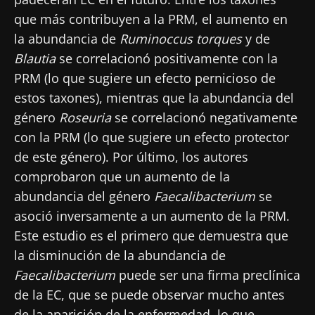
"Microbiota Digest" y el "HCP Magazine" que
que más contribuyen a la PRM, el aumento en
le permitirá mantenerse informado sobre la
la abundancia de
Ruminoccus torques
y de
microbiota.
Blautia
se correlacionó positivamente con la
Mantenerse informado
PRM (lo que sugiere un efecto pernicioso de
estos taxones), mientras que la abundancia del
Únase a la comunidad de la microbiota para
género
Roseuria
se correlacionó negativamente
profesionales sanitarios y reciba el
con la PRM (lo que sugiere un efecto protector
"Microbiota Digest" y el "HCP Magazine" que
Me gustaría registrarme para recibir más
de este género). Por último, los autores
le permitirá mantenerse informado sobre la
noticias de Biocodex
Redirección
comprobaron que un aumento de la
microbiota.
abundancia del género
Faecalibacterium
se
He leído y acepto las
condiciones generales
Está a punto de ser redirigido y de dejar
de uso y la
política de protección de datos
del
asoció inversamente a un aumento de la PRM.
Biocodex Microbiota Institute
nuestro sitio web.
Este estudio es el primero que demuestra que
la disminución de la abundancia de
* Campo obligatorio
Ser redirigido
Faecalibacterium
puede ser una firma preclínica
BMI 20-35
de la EC, que se puede observar mucho antes
Me gustaría registrarme para recibir más
Quedarse en el sitio web del Biocodex Microbiota
de la aparición de la enfermedad, lo que
noticias de Biocodex