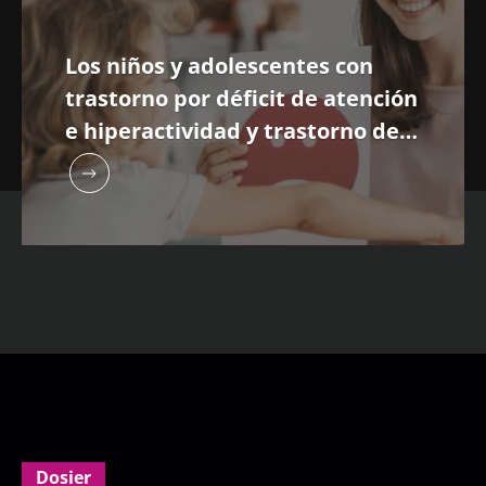
Los niños y adolescentes con
trastorno por déficit de atención
e hiperactividad y trastorno del
espectro autista comparten
composiciones diferentes de la
microbiota
Dosier