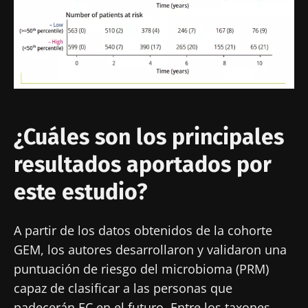
¿Cuáles son los principales
resultados aportados por
este estudio?
¡No se vaya tan rápido!
A partir de los datos obtenidos de la cohorte
GEM, los autores desarrollaron y validaron una
puntuación de riesgo del microbioma (PRM)
Únase a la comunidad de la microbiota para
capaz de clasificar a las personas que
profesionales sanitarios y reciba el
padecerán EC en el futuro. Entre los taxones