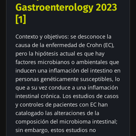
Fecha de
Fecha de
Gastroenterology 2023
publicación
actualización
15 Febrero 2024
12 Agosto 2024
[1]
Contexto y objetivos: se desconoce la
causa de la enfermedad de Crohn (EC),
pero la hipótesis actual es que hay
factores microbianos o ambientales que
inducen una inflamación del intestino en
personas genéticamente susceptibles, lo
que a su vez conduce a una inflamación
intestinal crónica. Los estudios de casos
y controles de pacientes con EC han
catalogado las alteraciones de la
composición del microbioma intestinal;
sin embargo, estos estudios no