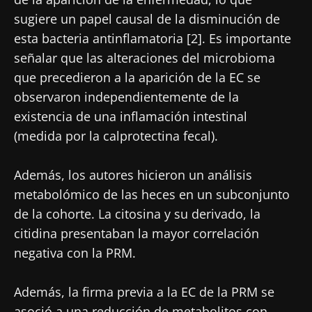
Descubrir
Institute
sugiere un papel causal de la disminución de
He leído y acepto las
condiciones generales
esta bacteria antinflamatoria [2]. Es importante
de uso y la
política de protección de datos
del
señalar que las alteraciones del microbioma
Biocodex Microbiota Institute
que precedieron a la aparición de la EC se
* Campo obligatorio
observaron independientemente de la
existencia de una inflamación intestinal
BMI 20-35
(medida por la calprotectina fecal).
23/07/2026
16/07/2026
10/07/202
Influencia
Microbiota
Una
Además, los autores hicieron un análisis
de la
intratumoral:
bacteria
metabolómico de las heces en un subconjunto
microbiota
¿un indicador
intestinal
en la salud
pronóstico
que
de la cohorte. La citosina y su derivado, la
reproductiva
independiente
fortalece l
citidina presentaban la mayor correlación
en el cáncer
músculos
Leer el
Leer el
Leer el
negativa con la PRM.
colorrectal?
artículo
artículo
artículo
Además, la firma previa a la EC de la PRM se
asoció a una reducción de metabolitos con