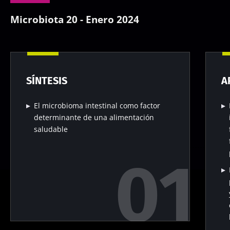
Microbiota 20 - Enero 2024
SÍNTESIS
A
El microbioma intestinal como factor
determinante de una alimentación
saludable