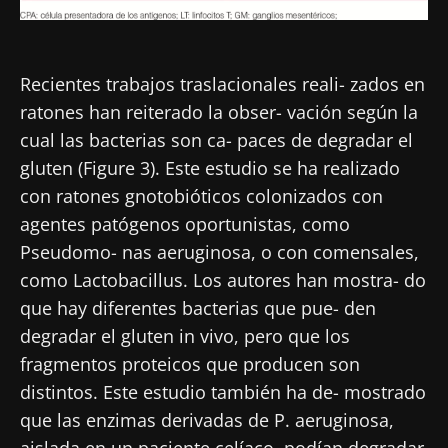
colorrectal?
artículo
artículo
artículo
Recientes trabajos traslacionales reali- zados en
ratones han reiterado la obser- vación según la
cual las bacterias son ca- paces de degradar el
gluten (Figure 3). Este estudio se ha realizado
con ratones gnotobióticos colonizados con
agentes patógenos oportunistas, como
Pseudomo- nas aeruginosa, o con comensales,
como Lactobacillus. Los autores han mostra- do
que hay diferentes bacterias que pue- den
degradar el gluten in vivo, pero que los
fragmentos proteicos que producen son
distintos. Este estudio también ha de- mostrado
que las enzimas derivadas de P. aeruginosa,
aislada en un paciente celíaco, podían degradar