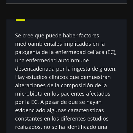
Autor
Se cree que puede haber factores
Prof. Elena F. Verdu
medioambientales implicados en la
patogenia de la enfermedad celíaca (EC),
una enfermedad autoinmune
desencadenada por la ingesta de gluten.
Fecha de
Fecha de
publicación
actualización
Hay estudios clínicos que demuestran
26 Agosto 2021
12 Agosto 2024
alteraciones de la composición de la
microbiota en los pacientes afectados
por la EC. A pesar de que se hayan
evidenciado algunas características
constantes en los diferentes estudios
realizados, no se ha identificado una