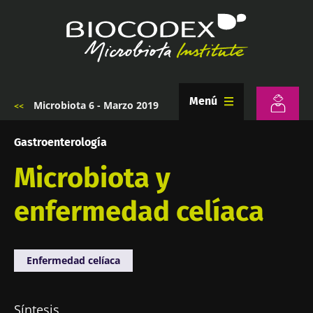
Pasar
al
contenido
principal
Menú
Microbiota 6 - Marzo 2019
Sobrescribir
enlaces
de
Gastroenterología
ayuda
a
Microbiota y
la
navegación
enfermedad celíaca
Enfermedad celíaca
Síntesis