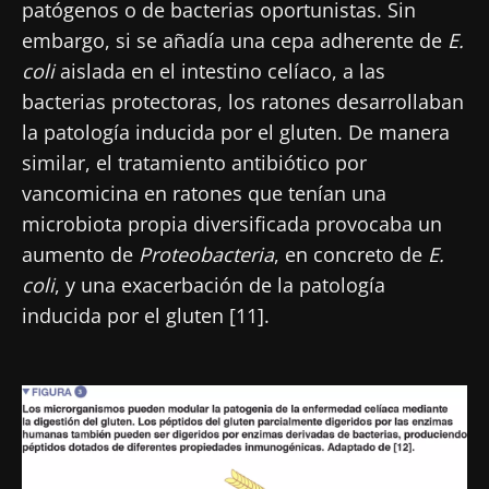
patógenos o de bacterias oportunistas. Sin
embargo, si se añadía una cepa adherente de
E.
Únase a la comunidad de la microbiota para
coli
aislada en el intestino celíaco, a las
profesionales sanitarios y reciba el
bacterias protectoras, los ratones desarrollaban
"Microbiota Digest" y el "HCP Magazine" que
la patología inducida por el gluten. De manera
le permitirá mantenerse informado sobre la
similar, el tratamiento antibiótico por
microbiota.
vancomicina en ratones que tenían una
Mantenerse informado
microbiota propia diversificada provocaba un
aumento de
Proteobacteria
, en concreto de
E.
Únase a la comunidad de la microbiota para
coli
, y una exacerbación de la patología
profesionales sanitarios y reciba el
inducida por el gluten [11].
"Microbiota Digest" y el "HCP Magazine" que
Me gustaría registrarme para recibir más
le permitirá mantenerse informado sobre la
noticias de Biocodex
Redirección
Imagen
microbiota.
He leído y acepto las
condiciones generales
Está a punto de ser redirigido y de dejar
de uso y la
política de protección de datos
del
Biocodex Microbiota Institute
nuestro sitio web.