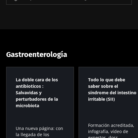
Leer el
Leer el
Leer el
colorrectal?
artículo
artículo
artículo
Gastroenterología
La doble cara de los
Todo lo que debe
antibioticos :
saber sobre el
Salvavidas y
síndrome del intestino
perturbadores de la
irritable (SII)
microbiota
Formación acreditada,
Una nueva página: con
infografía, vídeo de
la llegada de los
expertos, doss...