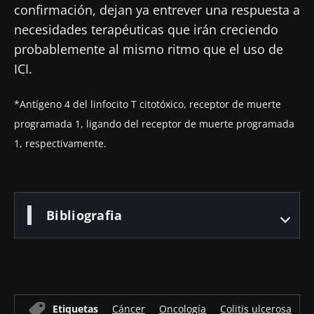
confirmación, dejan ya entrever una respuesta a
* Campo obligatorio
Ser redirigido
necesidades terapéuticas que irán creciendo
BMI 20-35
probablemente al mismo ritmo que el uso de
Me gustaría registrarme para recibir más
Quedarse en el sitio web del Biocodex Microbiota
ICI.
noticias de Biocodex
Descubrir
Institute
He leído y acepto las
condiciones generales
*Antígeno 4 del linfocito T citotóxico, receptor de muerte
de uso y la
política de protección de datos
del
programada 1, ligando del receptor de muerte programada
Biocodex Microbiota Institute
1, respectivamente.
* Campo obligatorio
BMI 20-35
23/07/2026
16/07/2026
10/07/202
Bibliografia
Influencia
Microbiota
Una
de la
intratumoral:
bacteria
microbiota
¿un indicador
intestinal
en la salud
pronóstico
que
reproductiva
independiente
fortalece l
Etiquetas
Cáncer
Oncología
Colitis ulcerosa
M
en el cáncer
músculos