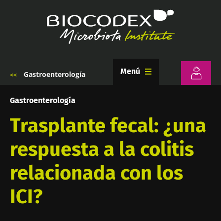
Pasar
al
contenido
principal
Menú
Gastroenterología
Sobrescribir
enlaces
de
Gastroenterología
ayuda
a
Trasplante fecal: ¿una
la
navegación
respuesta a la colitis
relacionada con los
ICI?