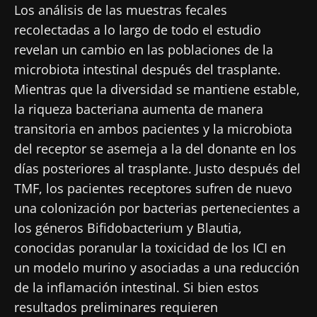
Los análisis de las muestras fecales
recolectadas a lo largo de todo el estudio
Únase a la comunidad de la microbiota para
revelan un cambio en las poblaciones de la
profesionales sanitarios y reciba el
microbiota intestinal después del trasplante.
"Microbiota Digest" y el "HCP Magazine" que
Mientras que la diversidad se mantiene estable,
le permitirá mantenerse informado sobre la
la riqueza bacteriana aumenta de manera
microbiota.
transitoria en ambos pacientes y la microbiota
Mantenerse informado
del receptor se asemeja a la del donante en los
días posteriores al trasplante. Justo después del
Únase a la comunidad de la microbiota para
TMF, los pacientes receptores sufren de nuevo
profesionales sanitarios y reciba el
una colonización por bacterias pertenecientes a
"Microbiota Digest" y el "HCP Magazine" que
Me gustaría registrarme para recibir más
los géneros Bifidobacterium y Blautia,
le permitirá mantenerse informado sobre la
noticias de Biocodex
Redirección
conocidas poranular la toxicidad de los ICI en
microbiota.
un modelo murino y asociadas a una reducción
He leído y acepto las
condiciones generales
Está a punto de ser redirigido y de dejar
de uso y la
política de protección de datos
del
de la inflamación intestinal. Si bien estos
Biocodex Microbiota Institute
nuestro sitio web.
resultados preliminares requieren