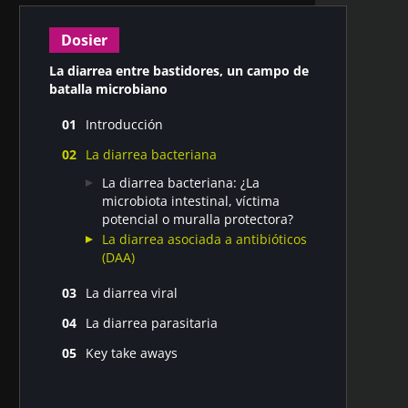
Dosier
La diarrea entre bastidores, un campo de
batalla microbiano
Introducción
La microbiota y la diarrea infecciosa:
La diarrea bacteriana
¿Un círculo virtuoso o vicioso?
La diarrea bacteriana: ¿La
microbiota intestinal, víctima
potencial o muralla protectora?
La diarrea asociada a antibióticos
(DAA)
La diarrea viral
La diarrea viral: ¿Serán capaces las
La diarrea parasitaria
vacunas de cambiar las reglas del
La diarrea parasitaria: ¿Puede la
juego?
Key take aways
microbiota determinar los resultados
Principales enseñanzas sobre la
clínicos?
diarrea