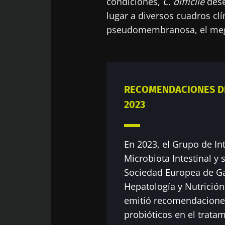
condiciones,
C. difficile
dese
lugar a diversos cuadros clín
pseudomembranosa, el mega
RECOMENDACIONES D
2023
En 2023, el Grupo de Int
Microbiota Intestinal y 
Sociedad Europea de Ga
Hepatología y Nutrició
emitió recomendaciones
probióticos en el tratam