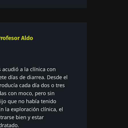
 se vaya tan rápido!
unidad de la microbiota para profesionales sanitarios
Profesor Aldo
gest" y el "HCP Magazine" que le permitirá mantener
iota.
 acudió a la clínica con
tenerse informado
te días de diarrea. Desde el
 registrarme para recibir más noticias de Biocodex
producía cada día dos o tres
das con moco, pero sin
acepto las
condiciones generales
de uso y la
política de pro
unidad de la microbiota para profesionales sanitarios
x Microbiota Institute
ijo que no había tenido
gest" y el "HCP Magazine" que le permitirá mantener
irección
n la exploración clínica, el
iota.
io
trarse bien y estar
 ser redirigido y de dejar nuestro sitio web.
dratado.