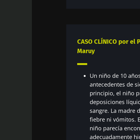
¡No
Únase a la com
CASO CLÍNICO por el 
"Microbiota Di
Maruy
sobre la microb
Un niño de 10 años
Man
antecedentes de sie
Me gustaría
principio, el niño 
deposiciones líqui
He leído y 
Únase a la com
del Biocode
sangre. La madre d
"Microbiota Di
Red
fiebre ni vómitos. E
sobre la microb
* Campo obligator
niño parecía encon
BMI 20-35
Está a punto de
adecuadamente hi