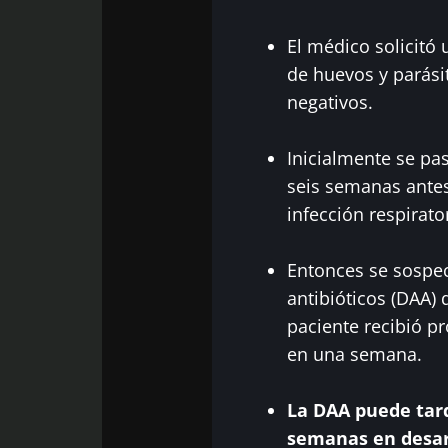
Des
Ser rediri
El médico solicitó
Me gustaría
de huevos y parási
Quedarse 
negativos.
He leído y 
del Biocode
Inicialmente se pa
* Campo obligator
seis semanas antes
BMI 20-35
infección respirato
23/07/2026
Entonces se sospec
antibióticos (DAA) d
Influencia de 
microbiota en
paciente recibió p
reproductiva
en una semana.
La DAA puede tard
Leer el artícu
semanas en desarr