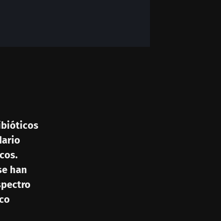
ibióticos
dario
cos.
se han
spectro
ico