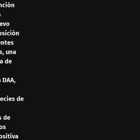
nción
s
uevo
osición
entes
s, una
a de
a DAA,
pecies de
s de
os
ositiva