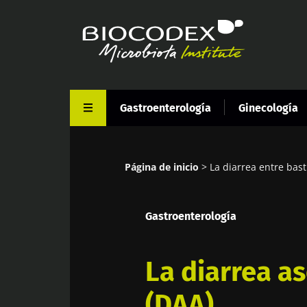
Pasar
al
contenido
principal
Gastroenterología
Ginecología
Página de inicio
La diarrea entre bas
Sobrescribir
enlaces
Gastroenterología
de
ayuda
a
La diarrea as
la
(DAA)
navegación