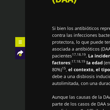
Si bien los antibióticos re
contra las infecciones bacte
protectora, lo que puede te
asociada a antibióticos (DA
17,18,19
pacientes
.
La incide
17,18,19
factores
:
la edad
(en
15
80%)
,
el contexto, el tipo
debe a una disbiosis inducid
autolimitada, con una durac
Facebook
Twitter
LinkedIn
Mail
Aunque las causas de la DA
parte de los casos de DAA s