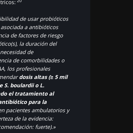
20
tricos:
ibilidad de usar probióticos
 asociada a antibióticos
ncia de factores de riesgo
tico(s), la duración del
a necesidad de
sencia de comorbilidades o
A, los profesionales
omendar
dosis altas (≥ 5 mil
 S. boulardii o L.
do el tratamiento al
ntibiótico para la
n pacientes ambulatorios y
rteza de la evidencia:
omendación: fuerte).»