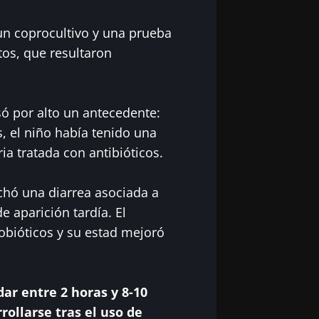
cubrir
gido
 un coprocultivo y una prueba
 registrarme para recibir más noticias de Biocodex
tos, que resultaron
en el sitio web del Biocodex Microbiota Institute
acepto las
condiciones generales
de uso y la
política de pro
x Microbiota Institute
só por alto un antecedente:
io
, el niño había tenido una
ria tratada con antibióticos.
16/07/2026
10/07/202
hó una diarrea asociada a
e aparición tardía. El
la
Microbiota
Una bacter
 la salud
intratumoral: ¿un
que fortal
robióticos y su estad mejoró
indicador pronóstico
músculos
independiente en el
cáncer colorrectal?
ar entre 2 horas y 8-10
lo
Leer el artículo
Leer el art
ollarse tras el uso de