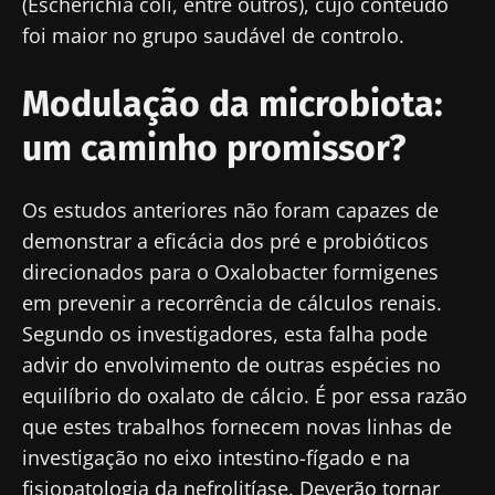
(Escherichia coli, entre outros), cujo conteúdo
foi maior no grupo saudável de controlo.
Modulação da microbiota:
um caminho promissor?
Fique connosco!
Os estudos anteriores não foram capazes de
Junte-se à comunidade de profissionais de
demonstrar a eficácia dos pré e probióticos
saúde e investigadores da Microbiota e
direcionados para o Oxalobacter formigenes
receba o "Microbiota Digest" e o "HCP
em prevenir a recorrência de cálculos renais.
Magazine" para se manter atualizado com as
Segundo os investigadores, esta falha pode
últimas notícias sobre a microbiota.
advir do envolvimento de outras espécies no
Mantenha-se
equilíbrio do oxalato de cálcio. É por essa razão
informado
que estes trabalhos fornecem novas linhas de
investigação no eixo intestino-fígado e na
Junte-se à comunidade de profissionais de
fisiopatologia da nefrolitíase. Deverão tornar