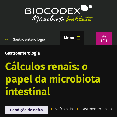
Passar
para
o
conteúdo
principal
Menu
Gastroenterologia
Navegação
estrutural
Gastroenterologia
Cálculos renais: o
papel da microbiota
intestinal
Nefrologia
Gastroenterologia
Condição de nefro