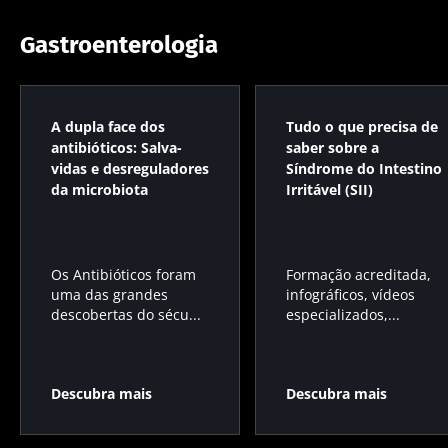
BMI 20-35
23/07/2026
16/07/2026
10/07/202
Gastroenterologia
O impacto
Microbiota
Uma
das
intratumoral
bactéria
microbiotas
do cancro
intestinal
na saúde
colorretal: um
que
A dupla face dos
Tudo o que precisa de
reprodutiva
indicador
aumenta 
antibióticos: Salva-
saber sobre a
prognóstico
força
vidas e desreguladores
Síndrome do Intestino
Ler o artigo
Ler o artigo
Ler o artig
independente?
muscular
da microbiota
Irritável (SII)
Os Antibióticos foram
Formação acreditada,
uma das grandes
infográficos, vídeos
descobertas do sécu...
especializados,...
Descubra mais
Descubra mais