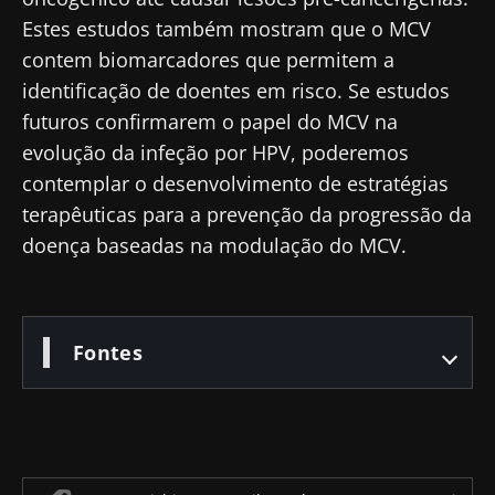
deixar nosso site
Estes estudos também mostram que o MCV
* Campo obrigatório
contem biomarcadores que permitem a
Ser redirecionado
BMI 20-35
identificação de doentes em risco. Se estudos
Gostaria de me inscrever para receber mais
Ficar no site do Biocodex Microbiota Institute
futuros confirmarem o papel do MCV na
Descubra
informações sobre a Biocodex
evolução da infeção por HPV, poderemos
contemplar o desenvolvimento de estratégias
Eu li e aceito as
condições gerais de utilização
e a
política de privacidade
do Biocodex
terapêuticas para a prevenção da progressão da
Microbiota Institute.
doença baseadas na modulação do MCV.
* Campo obrigatório
BMI 20-35
Fontes
23/07/2026
16/07/2026
10/07/202
O impacto
Microbiota
Uma
das
intratumoral
bactéria
microbiotas
do cancro
intestinal
na saúde
colorretal: um
que
reprodutiva
indicador
aumenta 