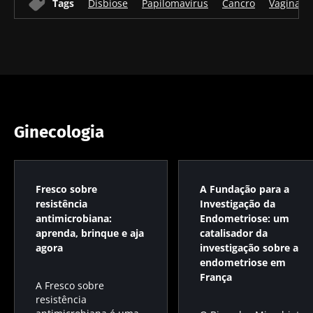
Tags
Disbiose
Papilomavírus
Cancro
Vagina
prognóstico
força
Ler o artigo
Ler o artigo
Ler o artig
independente?
muscular
Ginecologia
Fresco sobre
A Fundação para a
resistência
Investigação da
antimicrobiana:
Endometriose: um
aprenda, brinque e aja
catalisador da
agora
investigação sobre a
endometriose em
França
A Fresco sobre
resistência