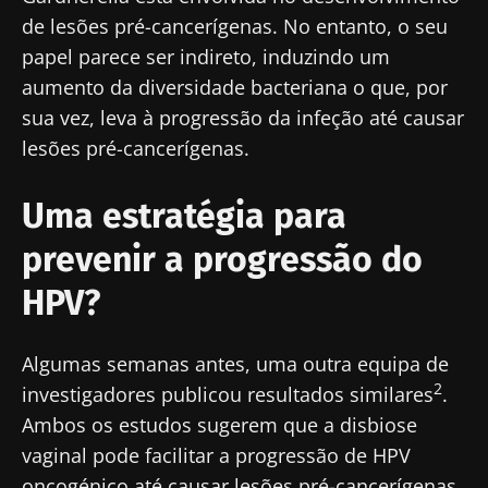
de lesões pré-cancerígenas. No entanto, o seu
Junte-se à comunidade de profissionais de
papel parece ser indireto, induzindo um
saúde e investigadores da Microbiota e
aumento da diversidade bacteriana o que, por
receba o "Microbiota Digest" e o "HCP
sua vez, leva à progressão da infeção até causar
Magazine" para se manter atualizado com as
lesões pré-cancerígenas.
últimas notícias sobre a microbiota.
Mantenha-se
Uma estratégia para
informado
prevenir a progressão do
HPV?
Junte-se à comunidade de profissionais de
saúde e investigadores da Microbiota e
Gostaria de me inscrever para receber mais
Algumas semanas antes, uma outra equipa de
receba o "Microbiota Digest" e o "HCP
informações sobre a Biocodex
2
investigadores publicou resultados similares
.
Magazine" para se manter atualizado com as
Redirecionamento
Eu li e aceito as
condições gerais de utilização
Ambos os estudos sugerem que a disbiose
últimas notícias sobre a microbiota.
e a
política de privacidade
do Biocodex
vaginal pode facilitar a progressão de HPV
Você está prestes a ser redirecionado e
Microbiota Institute.
oncogénico até causar lesões pré-cancerígenas.