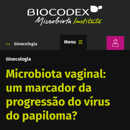
Passar
para
o
conteúdo
principal
Menu
Ginecologia
Navegação
estrutural
Ginecologia
Microbiota vaginal:
um marcador da
progressão do vírus
do papiloma?