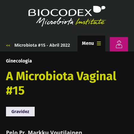
Passar
para
o
conteúdo
principal
Menu
Microbiota #15 - Abril 2022
Navegação
estrutural
Ginecologia
A Microbiota Vaginal
#15
Gravidez
Pelo Pr. Markku Voutilainen