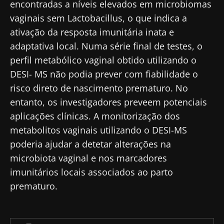
encontradas a níveis elevados em microbiomas
vaginais sem Lactobacillus, o que indica a
ativação da resposta imunitária inata e
adaptativa local. Numa série final de testes, o
perfil metabólico vaginal obtido utilizando o
DESI- MS não podia prever com fiabilidade o
risco direto de nascimento prematuro. No
entanto, os investigadores preveem potenciais
aplicações clínicas. A monitorização dos
metabolitos vaginais utilizando o DESI-MS
poderia ajudar a detetar alterações na
Fique connosco!
microbiota vaginal e nos marcadores
imunitários locais associados ao parto
Junte-se à comunidade de profissionais de
prematuro.
saúde e investigadores da Microbiota e
receba o "Microbiota Digest" e o "HCP