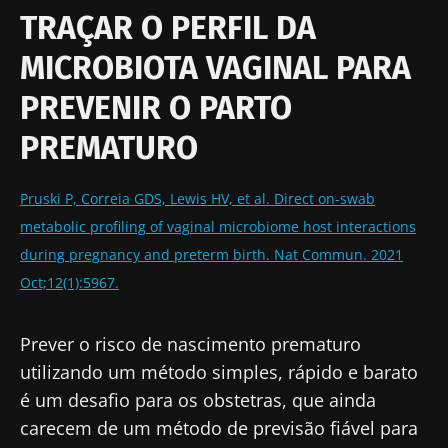
Autor
TRAÇAR O PERFIL DA
MICROBIOTA VAGINAL PARA
Prof Markku Voutilainen
PREVENIR O PARTO
PREMATURO
Publicado em
Atualizado em
26 Julho 2022
12 Agosto 2024
Pruski P, Correia GDS, Lewis HV, et al. Direct on-swab
metabolic profiling of vaginal microbiome host interactions
during pregnancy and preterm birth. Nat Commun. 2021
Oct;12(1):5967.
Prever o risco de nascimento prematuro
utilizando um método simples, rápido e barato
é um desafio para os obstetras, que ainda
carecem de um método de previsão fiável para