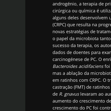
androgénio, a terapia de pr
A ASSOCIAÇÃO ENTRE DISBIOSE
cirúrgica ou química é util
INTESTINAL E DOENÇA PULMONAR
OBSTRUTIVA CRÓNICA
alguns deles desenvolvem u
O IMPACTO DA CO-MEDICAÇÃO NA
(CRPC) que resulta na progr
EFICÁCIA DO TRATAMENTO DOS
novas estratégias de trata
INIBIDORES DO PONTO DE
o papel da microbiota tan
CONTROLO IMUNITÁRIO
sucesso da terapia, os auto
dados de doentes para exam
carcinogénese de PC. O en
Bacteroides acidifaciens
foi
mas a ablação da microbiot
em ratinhos com CRPC. O tra
castração (FMT) de ratinhos 
de
R. gnavus
levaram ao aum
aumento do crescimento de
crescimento do PC foi contr