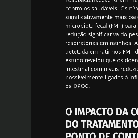
controlos saudáveis. Os nív
Des
Ser redir
significativamente mais bai
Gostaria d
microbiota fecal (FMT) pa
Ficar no 
Eu li e acei
redução significativa do pe
Microbiota I
respiratórias em ratinhos. 
detetada em ratinhos FMT d
* Campo obrigatór
estudo revelou que os doe
BMI 20-35
intestinal com níveis reduzi
possivelmente ligadas à inf
23/07/2026
da DPOC.
O impacto da
microbiotas 
reprodutiva
O IMPACTO DA C
DO TRATAMENTO
Ler o artigo
PONTO DE CONT