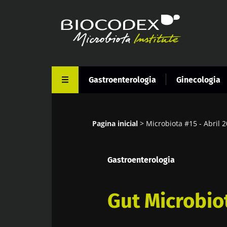
Passar
para
o
conteúdo
principal
Gastroenterologia
Ginecologia
Pagina inicial
Microbiota #15 - Abril 
Navegação
estrutural
Gastroenterologia
Gut Microbio