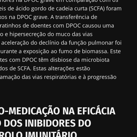
eis de ácido gordo de cadeia curta (SCFA) foram
cubra
ecionado
xos na DPOC grave. A transferência de
e me inscrever para receber mais informações sobre a Bioc
ra ratinhos de doentes com DPOC causou uma
site do Biocodex Microbiota Institute
to as
condições gerais de utilização
e a
política de privacida
so e hipersecreção do muco das vias
nstitute.
A aceleração do declínio da função pulmonar foi
urante a exposição ao fumo de biomassa. Este
io
ntes com DPOC têm disbiose da microbiota
dos de SCFA. Estas alterações estão
lamação das vias respiratórias e à progressão
16/07/2026
10/07/202
s
Microbiota
Uma bacté
na saúde
intratumoral do
intestinal
cancro colorretal: um
aumenta a
O-MEDICAÇÃO NA EFICÁCIA
indicador prognóstico
muscular
independente?
 DOS INIBIDORES DO
Ler o artigo
Ler o arti
ROLO IMUNITÁRIO