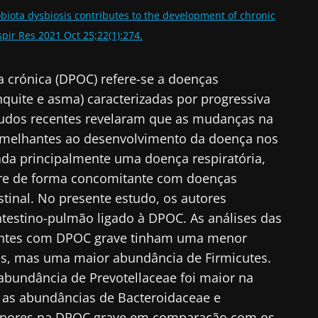
robiota dysbiosis contributes to the development of chronic
ue connosco!
pir Res 2021 Oct 25;22(1):274.
unidade de profissionais de saúde e investigadores 
 crónica (DPOC) refere-se a doenças
crobiota Digest" e o "HCP Magazine" para se manter 
quite e asma) caracterizadas por progressiva
cias sobre a microbiota.
Estudos recentes revelaram que as mudanças na
semelhantes ao desenvolvimento da doença nos
da principalmente uma doença respiratória,
re de forma concomitante com doenças
tenha-se informado
stinal. No presente estudo, os autores
e me inscrever para receber mais informações sobre a Bioc
ntestino-pulmão ligado à DPOC. As análises das
to as
condições gerais de utilização
e a
política de privacida
unidade de profissionais de saúde e investigadores 
entes com DPOC grave tinham uma menor
nstitute.
crobiota Digest" e o "HCP Magazine" para se manter 
es, mas uma maior abundância de Firmicutes.
irecionamento
cias sobre a microbiota.
 abundância de Prevotellaceae foi maior na
io
 as abundâncias de Bacteroidaceae e
es a ser redirecionado e deixar nosso site
enores na DPOC grave em comparação com os