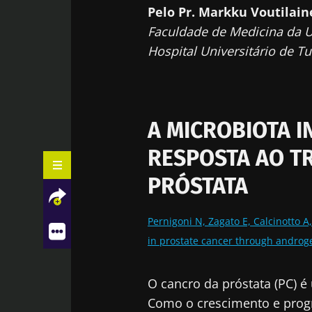
Pelo Pr. Markku Voutilai
Faculdade de Medicina da U
Hospital Universitário de Tu
A MICROBIOTA I
RESPOSTA AO T
PRÓSTATA
Pernigoni N, Zagato E, Calcinotto 
in prostate cancer through androge
A MICROBIOTA INTESTINAL MODULA
O cancro da próstata (PC)
Facebook
Twitter
LinkedIn
Mail
A RESPOSTA AO TRATAMENTO DO
Como o crescimento e prog
CANCRO DA PRÓSTATA