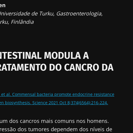
nen
niversidade de Turku, Gastroenterologia,
rku, Finlândia
NTESTINAL MODULA A
RATAMENTO DO CANCRO DA
A, et al. Commensal bacteria promote endocrine resistance
n biosynthesis. Science 2021 Oct 8;374(6564):216-224.
 é um dos cancros mais comuns nos homens.
ressão dos tumores dependem dos níveis de