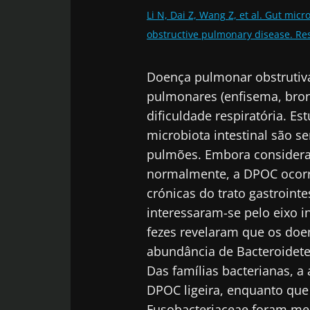
Li N, Dai Z, Wang Z, et al. Gut mic
Fiq
obstructive pulmonary disease. Res
Junte-se à com
Doença pulmonar obstrutiva
e receba o "Mi
pulmonares (enfisema, bron
as últimas notí
dificuldade respiratória. 
microbiota intestinal são 
pulmões. Embora considera
normalmente, a DPOC ocor
Man
crónicas do trato gastrointe
Gostaria d
interessaram-se pelo eixo i
Eu li e acei
Junte-se à com
fezes revelaram que os do
Microbiota I
e receba o "Mi
abundância de Bacteroidet
Red
as últimas notí
Das famílias bacterianas, a
* Campo obrigatór
DPOC ligeira, enquanto que
BMI 20-35
Você está prest
Fusobacteriaceae foram m