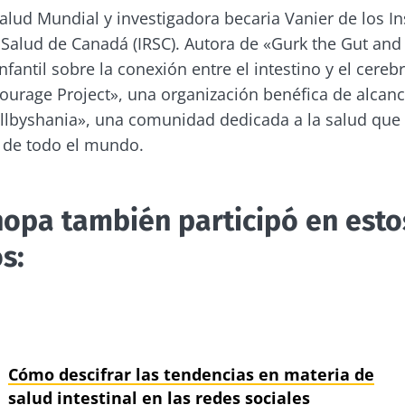
lud Mundial y investigadora becaria Vanier de los In
 Salud de Canadá (IRSC). Autora de «Gurk the Gut and
infantil sobre la conexión entre el intestino y el cere
urage Project», una organización benéfica de alcanc
llbyshania», una comunidad dedicada a la salud que
 de todo el mundo.
opa también participó en esto
s:
 se vaya tan rápido!
Cómo descifrar las tendencias en materia de
unidad de la microbiota y reciba una vez al mes "The
salud intestinal en las redes sociales
rá mantenerse informado sobre la microbiota