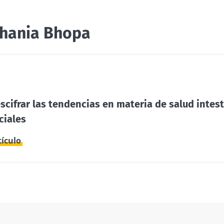
estra
grandes aliados de tu
microbiota intestinal
hania Bhopa
23/07/202
Independientemente
ácido y
de la preferencia
Microbiota
individual por el yogur
os vivos,
una vía po
tradicional, el queso
fresco batido o el
el
skyr,...
cifrar las tendencias en materia de salud intest
ciales
Leer el art
ión
Más información
tículo