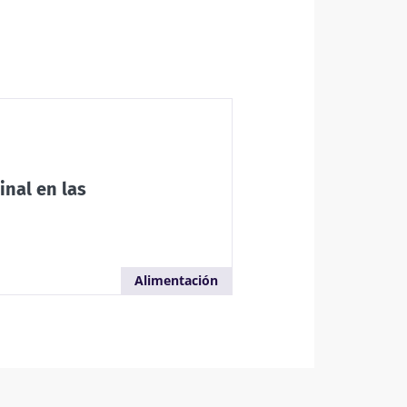
6
 y fertilidad:
r explorar
inal en las
ículo
Alimentación