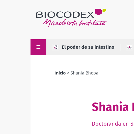
Pasar
al
contenido
principal
El poder de su intestino
Inicio
Shania Bhopa
Sobrescribir
enlaces
de
Shania
ayuda
a
la
Doctoranda en S
navegación