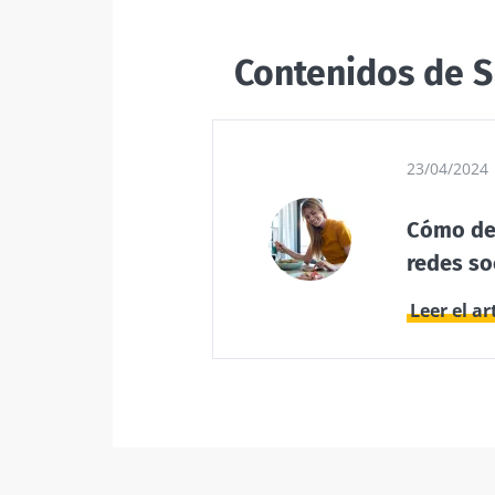
natural de nu
microbiota?
BMI 20-35
Contenidos de
S
Ligeramente
burbujeante, 
rebosante de
microorganism
23/04/2024
el kéfir está
conquistando 
paladar ...
Cómo des
redes so
Más informac
Leer el ar