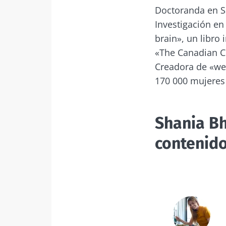
Doctoranda en Sa
Investigación en
brain», un libro 
«The Canadian Co
Creadora de «we
170 000 mujeres
Shania Bh
contenido
¡No
Únase a la com
que le permiti