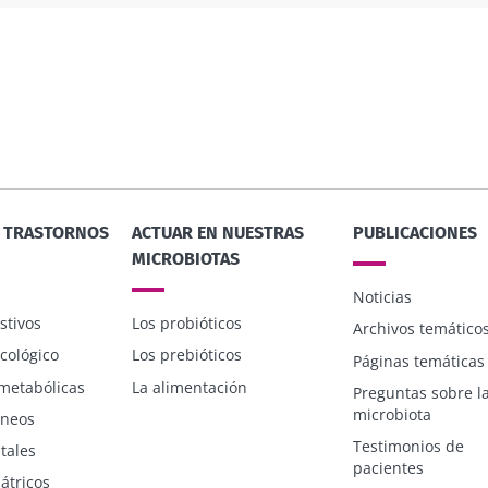
Y TRASTORNOS
ACTUAR EN NUESTRAS
PUBLICACIONES
MICROBIOTAS
Noticias
stivos
Los probióticos
Archivos temático
cológico
Los prebióticos
Páginas temáticas
metabólicas
La alimentación
Preguntas sobre l
microbiota
áneos
Testimonios de
tales
pacientes
átricos