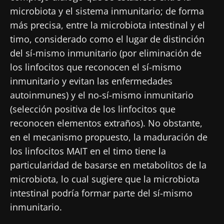
"Microbiota Digest" y el "HCP Magazine" que
microbiota y el sistema inmunitario; de forma
le permitirá mantenerse informado sobre la
más precisa, entre la microbiota intestinal y el
microbiota.
timo, considerado como el lugar de distinción
Mantenerse informado
del sí-mismo inmunitario (por eliminación de
los linfocitos que reconocen el sí-mismo
Únase a la comunidad de la microbiota para
inmunitario y evitan las enfermedades
profesionales sanitarios y reciba el
autoinmunes) y el no-sí-mismo inmunitario
"Microbiota Digest" y el "HCP Magazine" que
(selección positiva de los linfocitos que
Me gustaría registrarme para recibir más
le permitirá mantenerse informado sobre la
noticias de Biocodex
reconocen elementos extraños). No obstante,
Redirección
microbiota.
en el mecanismo propuesto, la maduración de
He leído y acepto las
condiciones generales
los linfocitos MAIT en el timo tiene la
Está a punto de ser redirigido y de dejar
de uso y la
política de protección de datos
del
particularidad de basarse en metabolitos de la
Biocodex Microbiota Institute
nuestro sitio web.
microbiota, lo cual sugiere que la microbiota
* Campo obligatorio
intestinal podría formar parte del sí-mismo
Ser redirigido
inmunitario.
BMI 20-35
Me gustaría registrarme para recibir más
Quedarse en el sitio web del Biocodex Microbiota