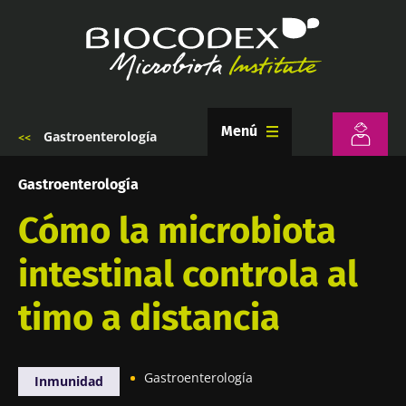
Pasar
al
contenido
principal
Menú
Gastroenterología
Sobrescribir
enlaces
de
Gastroenterología
ayuda
a
Cómo la microbiota
la
navegación
intestinal controla al
timo a distancia
Gastroenterología
Inmunidad