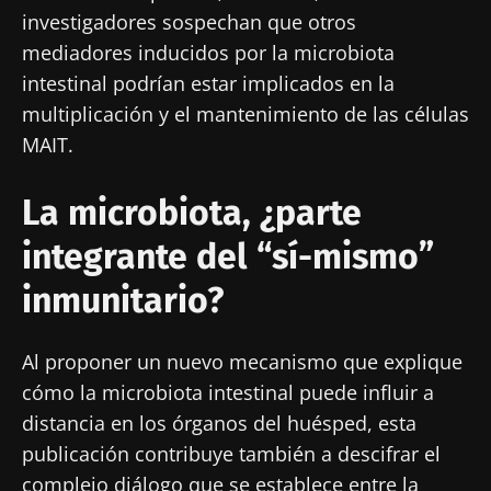
investigadores sospechan que otros
mediadores inducidos por la microbiota
intestinal podrían estar implicados en la
multiplicación y el mantenimiento de las células
MAIT.
La microbiota, ¿parte
integrante del “sí-mismo”
inmunitario?
Al proponer un nuevo mecanismo que explique
¡No se vaya tan rápido!
cómo la microbiota intestinal puede influir a
distancia en los órganos del huésped, esta
Únase a la comunidad de la microbiota para
publicación contribuye también a descifrar el
profesionales sanitarios y reciba el
complejo diálogo que se establece entre la