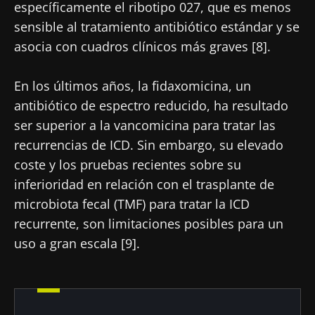
específicamente el ribotipo 027, que es menos
sensible al tratamiento antibiótico estándar y se
Únase a la comunidad de la microbiota para
asocia con cuadros clínicos más graves [8].
profesionales sanitarios y reciba el
"Microbiota Digest" y el "HCP Magazine" que
En los últimos años, la fidaxomicina, un
le permitirá mantenerse informado sobre la
antibiótico de espectro reducido, ha resultado
microbiota.
ser superior a la vancomicina para tratar las
Mantenerse informado
recurrencias de ICD. Sin embargo, su elevado
coste y los pruebas recientes sobre su
Únase a la comunidad de la microbiota para
inferioridad en relación con el trasplante de
profesionales sanitarios y reciba el
microbiota fecal (TMF) para tratar la ICD
"Microbiota Digest" y el "HCP Magazine" que
Me gustaría registrarme para recibir más
recurrente, son limitaciones posibles para un
le permitirá mantenerse informado sobre la
noticias de Biocodex
Redirección
uso a gran escala [9].
microbiota.
He leído y acepto las
condiciones generales
Está a punto de ser redirigido y de dejar
de uso y la
política de protección de datos
del
Biocodex Microbiota Institute
nuestro sitio web.