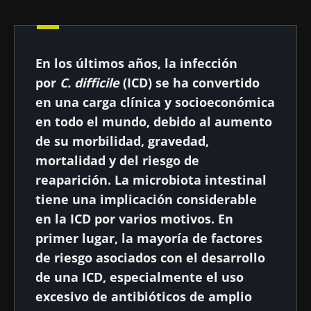
Autor
En los últimos años, la infección
Prof. Gianluca Ianiro
por
C. difficile
(ICD) se ha convertido
en una carga clínica y socioeconómica
en todo el mundo, debido al aumento
de su morbilidad, gravedad,
Fecha de
Fecha de
publicación
actualización
mortalidad y del riesgo de
25 Agosto 2021
30 Agosto 2024
reaparición. La microbiota intestinal
tiene una implicación considerable
en la ICD por varios motivos. En
primer lugar, la mayoría de factores
de riesgo asociados con el desarrollo
de una ICD, especialmente el uso
excesivo de antibióticos de amplio