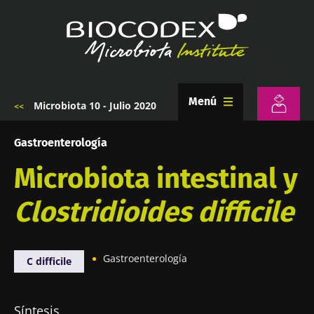
Pasar
al
contenido
principal
Menú
Microbiota 10 - Julio 2020
Sobrescribir
enlaces
de
Gastroenterología
ayuda
a
Microbiota intestinal y
la
navegación
Clostridioides difficile
Gastroenterología
C difficile
Síntesis