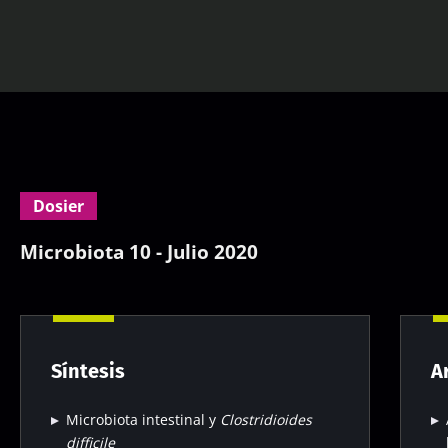
Dosier
Microbiota 10 - Julio 2020
Síntesis
A
Microbiota intestinal y
Clostridioides
difficile