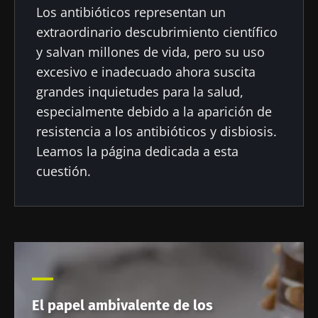
Los antibióticos representan un
* Campo obligatorio
Ser redirigido
extraordinario descubrimiento científico
BMI 20-35
Me gustaría registrarme para recibir más
y salvan millones de vida, pero su uso
Quedarse en el sitio web del Biocodex Microbiota
noticias de Biocodex
excesivo e inadecuado ahora suscita
Descubrir
Institute
grandes inquietudes para la salud,
He leído y acepto las
condiciones generales
especialmente debido a la aparición de
de uso y la
política de protección de datos
del
resistencia a los antibióticos y disbiosis.
Biocodex Microbiota Institute
Leamos la página dedicada a esta
* Campo obligatorio
cuestión.
BMI 20-35
23/07/2026
16/07/2026
10/07/202
Influencia
Microbiota
Una
de la
intratumoral:
bacteria
microbiota
¿un indicador
intestinal
en la salud
pronóstico
que
reproductiva
independiente
fortalece l
El papel ambivalente de los
en el cáncer
músculos
Leer el
Leer el
Leer el