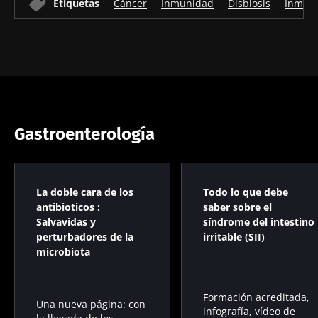
en el cáncer
músculos
Etiquetas
Cáncer
Inmunidad
Disbiosis
Inmuno
Leer el
Leer el
Leer el
colorrectal?
artículo
artículo
artículo
Gastroenterología
La doble cara de los
Todo lo que debe
antibioticos :
saber sobre el
Salvavidas y
síndrome del intestino
perturbadores de la
irritable (SII)
microbiota
Formación acreditada,
Una nueva página: con
infografía, vídeo de