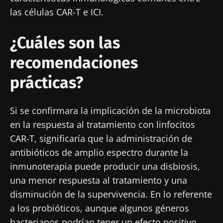
las células CAR-T e ICI.
¿Cuáles son las
recomendaciones
prácticas?
Si se confirmara la implicación de la microbiota
en la respuesta al tratamiento con linfocitos
CAR-T, significaría que la administración de
antibióticos de amplio espectro durante la
inmunoterapia puede producir una disbiosis,
una menor respuesta al tratamiento y una
disminución de la supervivencia. En lo referente
a los probióticos, aunque algunos géneros
¡No se vaya tan rápido!
bacterianos podrían tener un efecto positivo