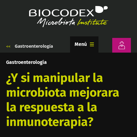
Pasar
al
contenido
principal
Menú
Gastroenterología
Sobrescribir
enlaces
de
Gastroenterología
ayuda
a
¿Y si manipular la
la
navegación
microbiota mejorara
la respuesta a la
inmunoterapia?