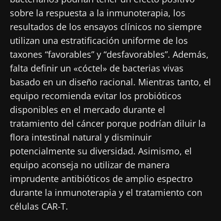
sobre la respuesta a la inmunoterapia, los
Únase a la comunidad de la microbiota para
resultados de los ensayos clínicos no siempre
profesionales sanitarios y reciba el
utilizan una estratificación uniforme de los
"Microbiota Digest" y el "HCP Magazine" que
taxones “favorables” y “desfavorables”. Además,
le permitirá mantenerse informado sobre la
falta definir un «cóctel» de bacterias vivas
microbiota.
basado en un diseño racional. Mientras tanto, el
equipo recomienda evitar los probióticos
Mantenerse informado
disponibles en el mercado durante el
tratamiento del cáncer porque podrían diluir la
Únase a la comunidad de la microbiota para
flora intestinal natural y disminuir
profesionales sanitarios y reciba el
potencialmente su diversidad. Asimismo, el
"Microbiota Digest" y el "HCP Magazine" que
Me gustaría registrarme para recibir más
equipo aconseja no utilizar de manera
le permitirá mantenerse informado sobre la
noticias de Biocodex
Redirección
imprudente antibióticos de amplio espectro
microbiota.
He leído y acepto las
condiciones generales
durante la inmunoterapia y el tratamiento con
Está a punto de ser redirigido y de dejar
de uso y la
política de protección de datos
del
células CAR-T.
Biocodex Microbiota Institute
nuestro sitio web.