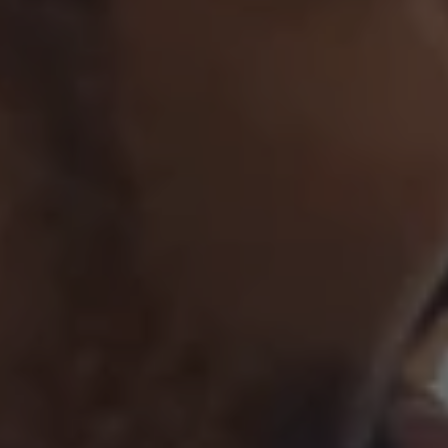
¡No se vaya tan rápido!
Únase a la comunidad de la microbiota para
profesionales sanitarios y reciba el
"Microbiota Digest" y el "HCP Magazine" que
le permitirá mantenerse informado sobre la
microbiota.
Mantenerse informado