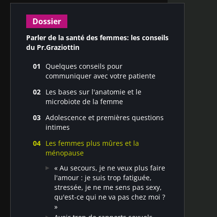
Dossier
Parler de la santé des femmes: les conseils
du Pr.Graziottin
Quelques conseils pour
communiquer avec votre patiente
Les clés d'une consultation réussie
Les bases sur l'anatomie et le
par Alessandra Graziottin
microbiote de la femme
Vulve, vagin, lèvres : quelles
Adolescence et premières questions
différences ?
intimes
Comment comprendre les douleurs
Mes premières règles, mes premiers
vulvaires et sexuelles ?
Les femmes plus mûres et la
rapports sexuels, ca va me faire mal ?
Les muscles du plancher pelvien
ménopause
Quel est ce liquide que je vois dans
peuvent causer de nombreux
ma culotte, est-ce normal ?
« Au secours, je ne veux plus faire
symptômes sexuels et génitaux.
l'amour : je suis trop fatiguée,
Comment dois-je nettoyer mon « petit
Comment guérir efficacement ces
stressée, je ne me sens pas sexy,
jardin » ?
symptômes ?
qu'est-ce qui ne va pas chez moi ?
Quelle odeur devrait avoir mon vagin
Qu'est-ce que le microbiote vaginal,
»
? Est-ce uniquement de ma faute s’il
de quoi est-il composé ?