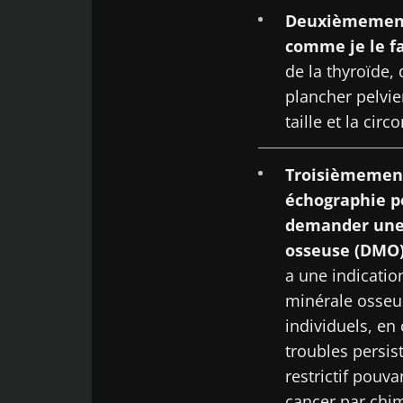
Deuxièmement,
Ne p
comme je le f
de la thyroïde,
plancher pelvien
Rejoignez la c
taille et la ci
chercheurs et r
courant des der
Troisièmement,
échographie pe
demander une
Se 
osseuse (DMO
Je souhaite
a une indicatio
J’ai lu et a
Rejoignez la c
minérale osseu
Microbiota 
chercheurs et r
individuels, en
Red
courant des der
troubles persis
* Champs obligato
restrictif pouva
BMI 20-35
Vous êtes sur l
cancer par chim