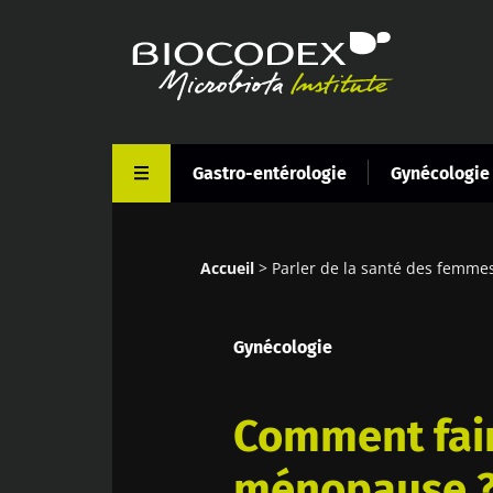
Aller
au
contenu
principal
Gastro-entérologie
Gynécologie
Accueil
Parler de la santé des femmes:
Fil
d'Ariane
Gynécologie
Comment fair
ménopause 