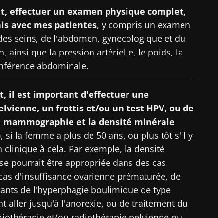
 effectuer un examen physique complet,
artez pas si vite !
ais avec mes patientes
, y compris un examen
 des seins, de l'abdomen, gynecologique et du
, ainsi que la pression artérielle, le poids, la
ommunauté Microbiota des professionnels de santé e
rconférence abdominale.
ecevez le "Microbiota Digest" et le "HCP Magazine" po
nières actualités sur le microbiote.
 il est important d'effectuer une
lvienne, un frottis et/ou un test HPV, ou de
 mammographie et la densité minérale
tenir informé
)
, si la femme a plus de 50 ans, ou plus tôt s'il y
 m'inscrire afin de recevoir d'autres actualités de Biocodex
n clinique à cela. Par exemple, la densité
ccepte les
CGU
et la
politique de protection des données
du B
ommunauté Microbiota des professionnels de santé e
se pourrait être appropriée dans des cas
Institute
ecevez le "Microbiota Digest" et le "HCP Magazine" po
 cas d'insuffisance ovarienne prématurée, de
irection
nières actualités sur le microbiote.
tants de l'hyperphagie boulimique de type
ires
nt aller jusqu'à l'anorexie, ou de traitement du
e point d'être redirigé et de quitter notre site web
iothérapie et/ou radiothérapie pelvienne ou