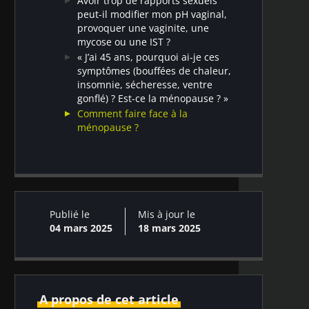
Avoir trop de rapports sexuels
sent mauvais ?
Comment préserver l'équilibre de la
peut-il modifier mon pH vaginal,
Qu'est-ce qu'une infection urinaire ?
flore de mon « jardin secret » ?
provoquer une vaginite, une
Comment éviter une infection
mycose ou une IST ?
urinaire et une cystite ?
« J’ai 45 ans, pourquoi ai-je ces
Pourquoi ça gratte en bas?
symptômes (bouffées de chaleur,
insomnie, sécheresse, ventre
gonflé) ? Est-ce la ménopause ? »
Comment faire face à la
ménopause ?
Publié le
Mis à jour le
04 mars 2025
18 mars 2025
A propos de cet article