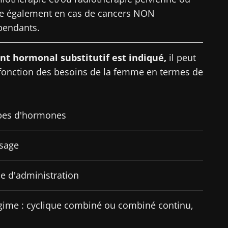
ale également en cas de cancers NON
ouvrir
igé
endants.
 m'inscrire afin de recevoir d'autres actualités de Biocodex
r le site Web du Biocodex Microbiota Institute
ccepte les
CGU
et la
politique de protection des données
du B
nt hormonal substitutif est indiqué,
il peut
Institute
 fonction des besoins de la femme en termes de
ires
pes d'hormones
16/07/2026
10/07/202
sage
Microbiote
Une bacté
ur la
intratumoral du
intestinal
ctive
cancer colorectal : un
développe 
e d'administration
indicateur
musculair
pronostique
indépendant ?
gime : cyclique combiné ou combiné continu,
Lire l'article
Lire l'artic