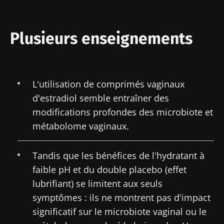
Vous êtes sur le point d'être redirigé et de
protection des données
du Biocodex
Microbiota Institute
quitter notre site web
Plusieurs enseignements
* Champs obligatoires
Être redirigé
BMI 20-35
Je souhaite m'inscrire afin de recevoir
Rester sur le site Web du Biocodex Microbiota
d'autres actualités de Biocodex
L'utilisation de comprimés vaginaux
Découvrir
Institute
d'estradiol semble entraîner des
J’ai lu et accepte les
CGU
et la
politique de
modifications profondes des microbiote et
protection des données
du Biocodex
Microbiota Institute
métabolome vaginaux.
* Champs obligatoires
Tandis que les bénéfices de l'hydratant à
BMI 20-35
faible pH et du double placebo (effet
lubrifiant) se limitent aux seuls
23/07/2026
16/07/2026
10/07/2026
symptômes : ils ne montrent pas d'impact
Impact des
Microbiote
Une
significatif sur le microbiote vaginal ou le
microbiotes
intratumoral
bactérie