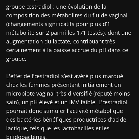
groupe œstradiol : une évolution de la
Ne partez pas si vite !
composition des métabolites du fluide vaginal
(changements significatifs pour plus d’1
Rejoignez la communauté Microbiota des
métabolite sur 2 parmi les 171 testés), dont une
professionnels de santé et des chercheurs et
augmentation du lactate, contribuant très
recevez le "Microbiota Digest" et le "HCP
certainement à la baisse accrue du pH dans ce
Magazine" pour rester au courant des
groupe.
dernières actualités sur le microbiote.
L'effet de l'œstradiol s’est avéré plus marqué
Se tenir informé
chez les femmes présentant initialement un
microbiote vaginal très diversifié (réputé moins
Rejoignez la communauté Microbiota des
sain), un pH élevé et un IMV faible. L'œstradiol
professionnels de santé et des chercheurs et
pourrait donc stimuler l'activité métabolique
recevez le "Microbiota Digest" et le "HCP
Je souhaite m'inscrire afin de recevoir
des bactéries bénéfiques productrices d'acide
Magazine" pour rester au courant des
d'autres actualités de Biocodex
Redirection
lactique, tels que les lactobacilles et les
dernières actualités sur le microbiote.
bifidobactéries.
J’ai lu et accepte les
CGU
et la
politique de