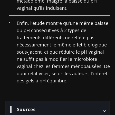
métabolome, malgré la baisse du pH
sur la santé
du cancer
intestinale
reproductive
colorectal :
qui
vaginal qu’ils induisent.
un
développe
indicateur
la force
Lire l'article
Lire l'article
Lire l'article
pronostique
musculaire
Enfin, l’étude montre qu'une même baisse
indépendant
du pH consécutives à 2 types de
?
traitements différents ne reflète pas
nécessairement le même effet biologique
sous-jacent, et que réduire le pH vaginal
ne suffit pas à modifier le microbiote
vaginal chez les femmes ménopausées. De
quoi relativiser, selon les auteurs, l’intérêt
des gels à pH équilibré.
Sources