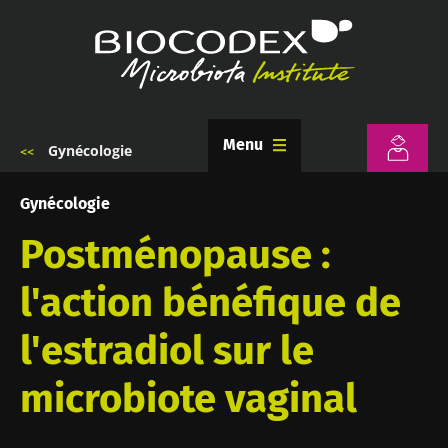
Aller
au
contenu
principal
Menu
Gynécologie
Fil
d'Ariane
Gynécologie
Postménopause :
l'action bénéfique de
l'estradiol sur le
microbiote vaginal