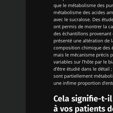
que le métabolisme des puri
Déc
Être redir
métabolisme des acides amin
Je souhaite
avec le sucralose. Des étud
Rester su
J’ai lu et a
ont permis de montrer la ca
Microbiota 
des échantillons provenant
présenté une altération de l
* Champs obligato
composition chimique des é
BMI 20-35
mais le mécanisme précis pa
variables sur l’hôte par le 
23/07/2026
d’être étudié dans le détail 
sont partiellement métabolis
Impact des
microbiotes s
une infime proportion d’entr
santé reprodu
Cela signifie-t
Lire l'article
à vos patients d