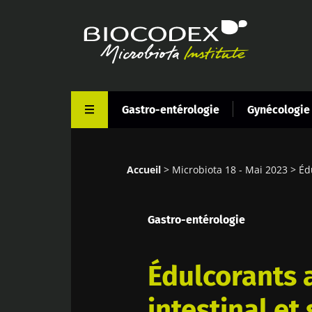
Aller
au
contenu
principal
Gastro-entérologie
Gynécologie
Accueil
Microbiota 18 - Mai 2023
Éd
Fil
d'Ariane
Gastro-entérologie
Édulcorants a
intestinal et