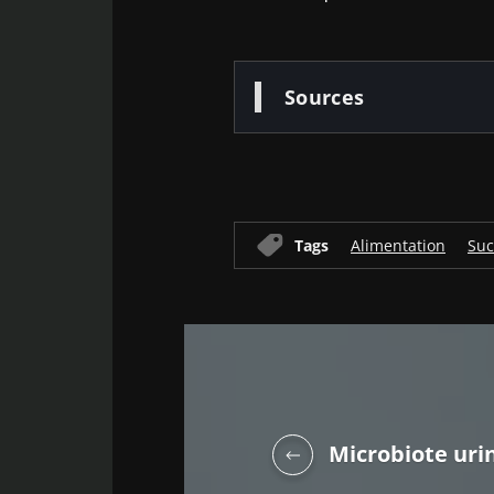
Sources
Tags
Alimentation
Suc
Microbiote urin