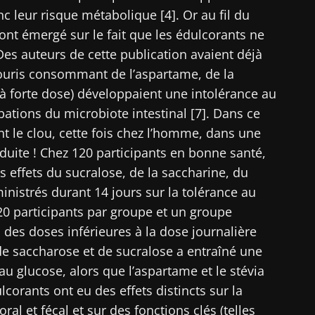
nc leur risque métabolique [4]. Or au fil du
artez pas si vite !
nt émergé sur le fait que les édulcorants ne
 Des auteurs de cette publication avaient déjà
ouris consommant de l’aspartame, de la
ommunauté Microbiota des professionnels de santé e
(à forte dose) développaient une intolérance au
ecevez le "Microbiota Digest" et le "HCP Magazine" po
ations du microbiote intestinal [7]. Dans ce
nières actualités sur le microbiote.
nt le clou, cette fois chez l’homme, dans une
duite ! Chez 120 participants en bonne santé,
s effets du sucralose, de la saccharine, du
tenir informé
inistrés durant 14 jours sur la tolérance au
 m'inscrire afin de recevoir d'autres actualités de Biocodex
 20 participants par groupe et un groupe
ccepte les
CGU
et la
politique de protection des données
du B
 à des doses inférieures à la dose journalière
ommunauté Microbiota des professionnels de santé e
Institute
e saccharose et de sucralose a entraîné une
ecevez le "Microbiota Digest" et le "HCP Magazine" po
irection
au glucose, alors que l’aspartame et le stévia
nières actualités sur le microbiote.
ires
lcorants ont eu des effets distincts sur la
e point d'être redirigé et de quitter notre site web
al et fécal et sur des fonctions clés (telles