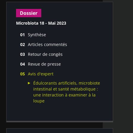
Dossier
Microbiota 18 - Mai 2023
Synthèse
Microbiote buccal et maladies
Articles commentés
chroniques
Une analyse du mycobiome à travers
Retour de congès
différents cancers révèle une
Temps fort du Gut Microbiota for
implication des champignons dans
Revue de presse
Health–World Summit 2023
les tumeurs gastro-intestinales et
Microbiote intestinal #18
Avis d'expert
pulmonaires
Microbiote vaginal #18
L’environnement rural réduit
Édulcorants artificiels, microbiote
Microbiote urinaire et urétral #18
l’inflammation allergique en
intestinal et santé métabolique :
modulant le microbiote intestinal
une interaction à examiner à la
loupe