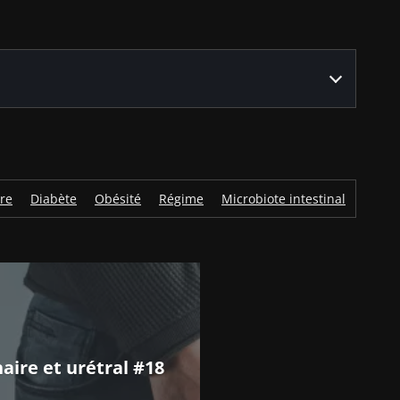
re
Diabète
Obésité
Régime
Microbiote intestinal
Troub
aire et urétral #18