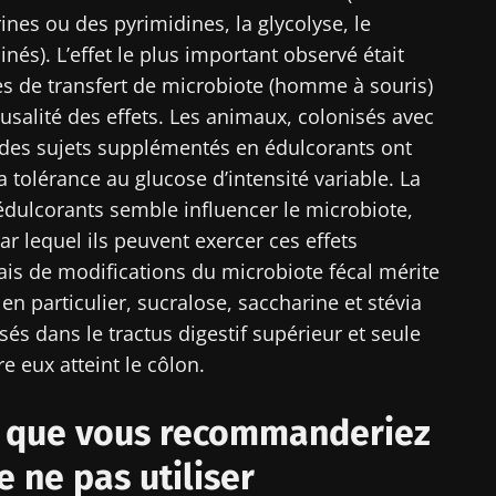
nes ou des pyrimidines, la glycolyse, le
ouvrir
igé
és). L’effet le plus important observé était
 m'inscrire afin de recevoir d'autres actualités de Biocodex
es de transfert de microbiote (homme à souris)
r le site Web du Biocodex Microbiota Institute
ccepte les
CGU
et la
politique de protection des données
du B
usalité des effets. Les animaux, colonisés avec
Institute
 des sujets supplémentés en édulcorants ont
a tolérance au glucose d’intensité variable. La
ires
dulcorants semble influencer le microbiote,
r lequel ils peuvent exercer ces effets
biais de modifications du microbiote fécal mérite
16/07/2026
10/07/202
; en particulier, sucralose, saccharine et stévia
és dans le tractus digestif supérieur et seule
Microbiote
Une bacté
ur la
intratumoral du
intestinal
e eux atteint le côlon.
ctive
cancer colorectal : un
développe 
indicateur
musculair
pronostique
-il que vous recommanderiez
indépendant ?
Lire l'article
Lire l'artic
e ne pas utiliser