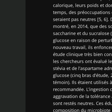
calorique, leurs poids et do
Ne p
temps, des préoccupations o
seraient pas neutres [5, 6].
montré, en 2014, que des s
Rejoignez la c
saccharine et du sucralose 
chercheurs et r
glucose en raison de perturb
courant des der
nouveau travail, ils enfonce
étude clinique très bien con
les chercheurs ont évalué le
Se 
stévia et de l’aspartame adm
Je souhaite
glucose (cinq bras d’étude,
J’ai lu et a
témoin). Ils étaient utilisés
Rejoignez la c
Microbiota 
recommandée. L’ingestion d
chercheurs et r
Red
aggravation de la tolérance 
courant des der
* Champs obligato
sont restés neutres. Ces édu
BMI 20-35
Vous êtes sur l
composition du microbiote or