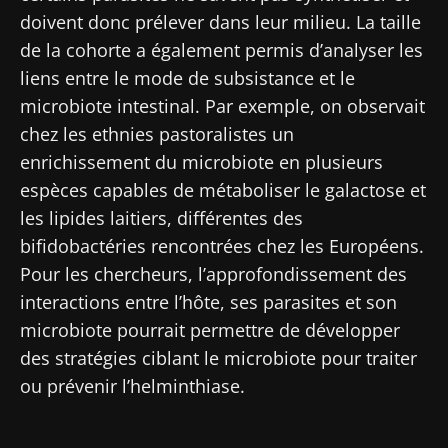
dernières actualités sur le microbiote.
doivent donc prélever dans leur milieu. La taille
de la cohorte a également permis d’analyser les
Se tenir informé
liens entre le mode de subsistance et le
microbiote intestinal. Par exemple, on observait
Rejoignez la communauté Microbiota des
chez les ethnies pastoralistes un
professionnels de santé et des chercheurs et
enrichissement du microbiote en plusieurs
recevez le "Microbiota Digest" et le "HCP
Je souhaite m'inscrire afin de recevoir
espèces capables de métaboliser le galactose et
Magazine" pour rester au courant des
d'autres actualités de Biocodex
Redirection
les lipides laitiers, différentes des
dernières actualités sur le microbiote.
J’ai lu et accepte les
CGU
et la
politique de
bifidobactéries rencontrées chez les Européens.
Vous êtes sur le point d'être redirigé et de
protection des données
du Biocodex
Pour les chercheurs, l’approfondissement des
Microbiota Institute
quitter notre site web
interactions entre l’hôte, ses parasites et son
microbiote pourrait permettre de développer
* Champs obligatoires
Être redirigé
des stratégies ciblant le microbiote pour traiter
BMI 20-35
ou prévenir l’helminthiase.
Je souhaite m'inscrire afin de recevoir
Rester sur le site Web du Biocodex Microbiota
d'autres actualités de Biocodex
Découvrir
Institute