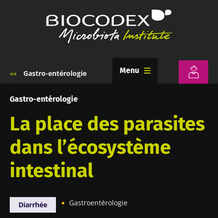
Aller
au
contenu
principal
Menu
Gastro-entérologie
Fil
d'Ariane
Gastro-entérologie
La place des parasites
dans l’écosystème
intestinal
Gastroentérologie
Diarrhée