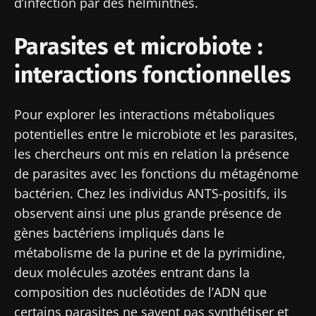
d’infection par des helminthes.
Parasites et microbiote :
interactions fonctionnelles
Pour explorer les interactions métaboliques
potentielles entre le microbiote et les parasites,
les chercheurs ont mis en relation la présence
de parasites avec les fonctions du métagénome
bactérien. Chez les individus ANTS-positifs, ils
Ne partez pas si vite !
observent ainsi une plus grande présence de
gènes bactériens impliqués dans le
Rejoignez la communauté Microbiota des
métabolisme de la purine et de la pyrimidine,
professionnels de santé et des chercheurs et
deux molécules azotées entrant dans la
recevez le "Microbiota Digest" et le "HCP
composition des nucléotides de l’ADN que
Magazine" pour rester au courant des
certains parasites ne savent pas synthétiser et