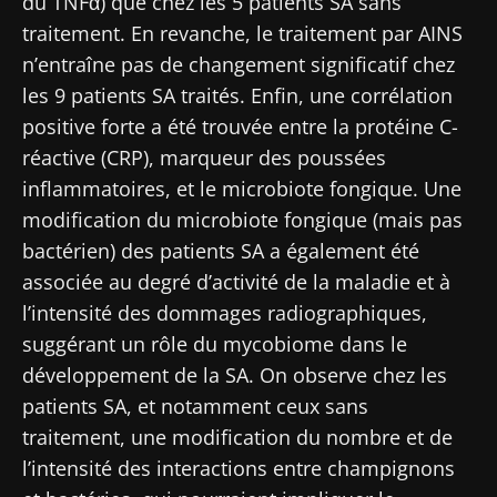
du TNFα) que chez les 5 patients SA sans
traitement. En revanche, le traitement par AINS
n’entraîne pas de changement significatif chez
les 9 patients SA traités. Enfin, une corrélation
positive forte a été trouvée entre la protéine C-
réactive (CRP), marqueur des poussées
inflammatoires, et le microbiote fongique. Une
Ne partez pas si vite !
modification du microbiote fongique (mais pas
bactérien) des patients SA a également été
Rejoignez la communauté Microbiota des
associée au degré d’activité de la maladie et à
professionnels de santé et des chercheurs et
l’intensité des dommages radiographiques,
recevez le "Microbiota Digest" et le "HCP
suggérant un rôle du mycobiome dans le
Magazine" pour rester au courant des
développement de la SA. On observe chez les
dernières actualités sur le microbiote.
patients SA, et notamment ceux sans
Se tenir informé
traitement, une modification du nombre et de
l’intensité des interactions entre champignons
Rejoignez la communauté Microbiota des