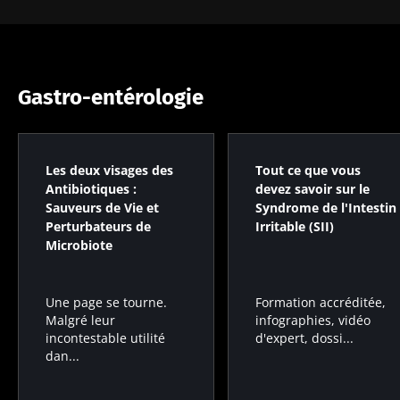
BMI 20-35
23/07/2026
16/07/2026
10/07/2026
Impact des
Microbiote
Une
Gastro-entérologie
microbiotes
intratumoral
bactérie
sur la santé
du cancer
intestinale
reproductive
colorectal :
qui
un
développe
Les deux visages des
Tout ce que vous
indicateur
la force
Lire l'article
Lire l'article
Lire l'article
Antibiotiques :
devez savoir sur le
pronostique
musculaire
Sauveurs de Vie et
Syndrome de l'Intestin
indépendant
?
Perturbateurs de
Irritable (SII)
Microbiote
Formation accréditée,
Une page se tourne.
infographies, vidéo
Malgré leur
d'expert, dossi...
incontestable utilité
dan...