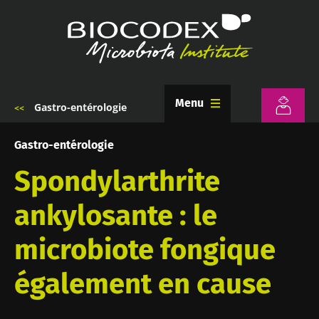
Aller
au
contenu
principal
Menu
Gastro-entérologie
Fil
d'Ariane
Gastro-entérologie
Spondylarthrite
ankylosante : le
microbiote fongique
également en cause