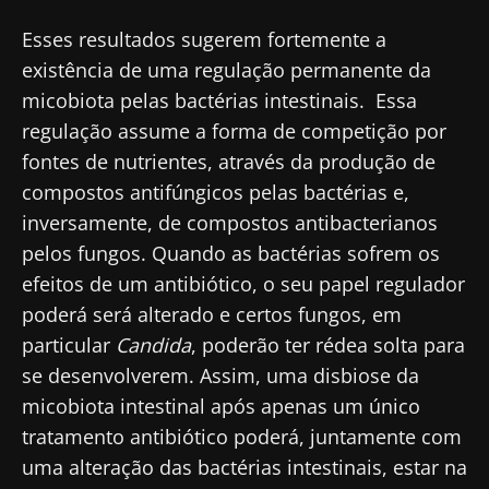
Esses resultados sugerem fortemente a
BMI 20-35
23/07/2026
16/07/2026
10/07/202
existência de uma regulação permanente da
micobiota pelas bactérias intestinais. Essa
O impacto
Microbiota
Uma
regulação assume a forma de competição por
das
intratumoral
bactéria
microbiotas
do cancro
intestinal
fontes de nutrientes, através da produção de
na saúde
colorretal: um
que
compostos antifúngicos pelas bactérias e,
reprodutiva
indicador
aumenta 
prognóstico
força
inversamente, de compostos antibacterianos
Ler o artigo
Ler o artigo
Ler o artig
independente?
muscular
pelos fungos. Quando as bactérias sofrem os
efeitos de um antibiótico, o seu papel regulador
poderá será alterado e certos fungos, em
particular
Candida
, poderão ter rédea solta para
se desenvolverem. Assim, uma disbiose da
micobiota intestinal após apenas um único
tratamento antibiótico poderá, juntamente com
uma alteração das bactérias intestinais, estar na