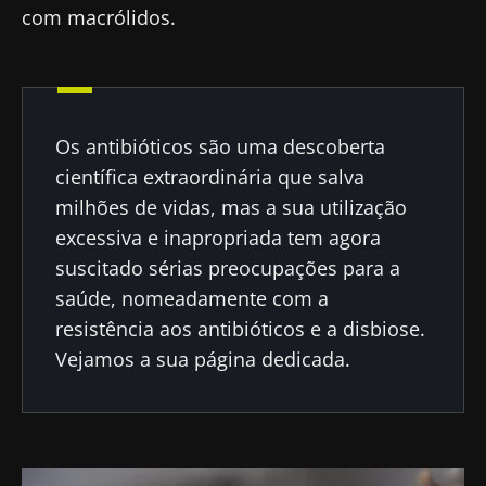
com macrólidos.
Os antibióticos são uma descoberta
científica extraordinária que salva
Fique connosco!
milhões de vidas, mas a sua utilização
excessiva e inapropriada tem agora
Junte-se à comunidade de profissionais de
suscitado sérias preocupações para a
saúde e investigadores da Microbiota e
saúde, nomeadamente com a
receba o "Microbiota Digest" e o "HCP
resistência aos antibióticos e a disbiose.
Magazine" para se manter atualizado com as
Vejamos a sua página dedicada.
últimas notícias sobre a microbiota.
Mantenha-se
informado