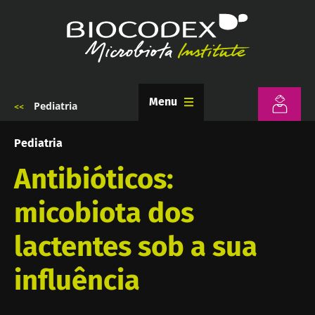
Passar
para
o
conteúdo
principal
Menu
Pediatria
Navegação
estrutural
Pediatria
Antibióticos:
micobiota dos
lactentes sob a sua
influência