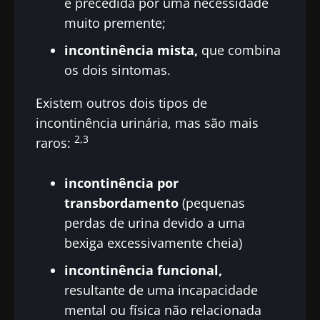
é precedida por uma necessidade
muito premente;
incontinência mista,
que combina
os dois sintomas.
Existem outros dois tipos de
incontinência urinária, mas são mais
2,3
raros:
Fique connosco!
incontinência por
transbordamento
(pequenas
Junte-se à comunidade de profissionais de
perdas de urina devido a uma
saúde e investigadores da Microbiota e
bexiga excessivamente cheia)
receba o "Microbiota Digest" e o "HCP
Magazine" para se manter atualizado com as
incontinência funcional,
últimas notícias sobre a microbiota.
resultante de uma incapacidade
Mantenha-se
mental ou física não relacionada