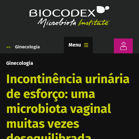
Passar
para
o
conteúdo
principal
Menu
Ginecologia
Navegação
estrutural
Ginecologia
Incontinência urinária
de esforço: uma
microbiota vaginal
muitas vezes
desequilibrada