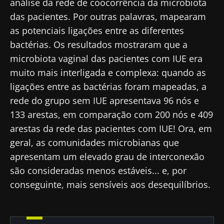
Microbiota Institute.
análise da rede de coocorrência da microbiota
das pacientes. Por outras palavras, mapearam
* Campo obrigatório
as potenciais ligações entre as diferentes
BMI 20-35
bactérias. Os resultados mostraram que a
23/07/2026
16/07/2026
10/07/202
microbiota vaginal das pacientes com IUE era
muito mais interligada e complexa: quando as
O impacto
Microbiota
Uma
das
intratumoral
bactéria
ligações entre as bactérias foram mapeadas, a
microbiotas
do cancro
intestinal
rede do grupo sem IUE apresentava 96 nós e
na saúde
colorretal: um
que
reprodutiva
indicador
aumenta 
133 arestas, em comparação com 200 nós e 409
prognóstico
força
arestas da rede das pacientes com IUE! Ora, em
Ler o artigo
Ler o artigo
Ler o artig
independente?
muscular
geral, as comunidades microbianas que
apresentam um elevado grau de interconexão
são consideradas menos estáveis... e, por
conseguinte, mais sensíveis aos desequilíbrios.