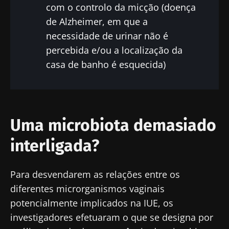
informado
com o controlo da micção (doença
de Alzheimer, em que a
Junte-se à comunidade de profissionais de
necessidade de urinar não é
saúde e investigadores da Microbiota e
percebida e/ou a localização da
Gostaria de me inscrever para receber mais
receba o "Microbiota Digest" e o "HCP
casa de banho é esquecida)
informações sobre a Biocodex
Magazine" para se manter atualizado com as
Redirecionamento
Eu li e aceito as
condições gerais de utilização
últimas notícias sobre a microbiota.
e a
política de privacidade
do Biocodex
Você está prestes a ser redirecionado e
Microbiota Institute.
deixar nosso site
Uma microbiota demasiado
* Campo obrigatório
interligada?
Ser redirecionado
BMI 20-35
Gostaria de me inscrever para receber mais
Para desvendarem as relações entre os
Ficar no site do Biocodex Microbiota Institute
Descubra
informações sobre a Biocodex
diferentes microrganismos vaginais
potencialmente implicados na IUE, os
Eu li e aceito as
condições gerais de utilização
investigadores efetuaram o que se designa por
e a
política de privacidade
do Biocodex