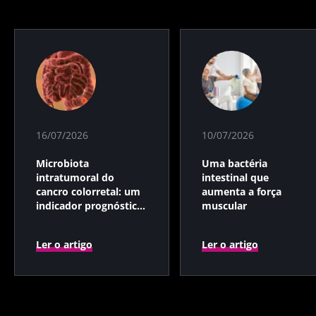
16/07/2026
10/07/2026
Microbiota
Uma bactéria
intratumoral do
intestinal que
cancro colorretal: um
aumenta a força
indicador prognóstico
muscular
independente?
Ler o artigo
Ler o artigo