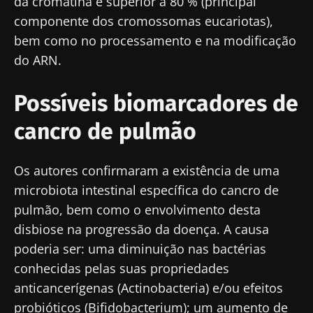
da cromatina e superior a 80 % (principal
componente dos cromossomas eucariotas),
bem como no processamento e na modificação
do ARN.
Possíveis biomarcadores de
cancro de pulmão
Os autores confirmaram a existência de uma
microbiota intestinal específica do cancro de
pulmão, bem como o envolvimento desta
Fique connosco!
disbiose na progressão da doença. A causa
poderia ser: uma diminuição nas bactérias
Junte-se à comunidade de profissionais de
conhecidas pelas suas propriedades
saúde e investigadores da Microbiota e
anticancerígenas (Actinobacteria) e/ou efeitos
receba o "Microbiota Digest" e o "HCP
probióticos (Bifidobacterium); um aumento de