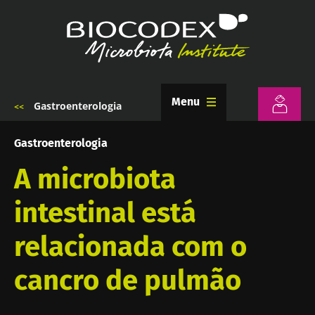
Passar
para
o
conteúdo
principal
Menu
Gastroenterologia
Navegação
estrutural
Gastroenterologia
A microbiota
intestinal está
relacionada com o
cancro de pulmão