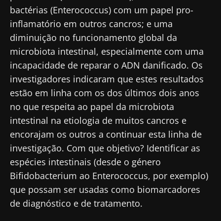
Magazine" para se manter atualizado com as
bactérias (Enterococcus) com um papel pro-
últimas notícias sobre a microbiota.
inflamatório em outros cancros; e uma
Mantenha-se
diminuição no funcionamento global da
informado
microbiota intestinal, especialmente com uma
incapacidade de reparar o ADN danificado. Os
Junte-se à comunidade de profissionais de
investigadores indicaram que estes resultados
saúde e investigadores da Microbiota e
estão em linha com os dos últimos dois anos
Gostaria de me inscrever para receber mais
receba o "Microbiota Digest" e o "HCP
informações sobre a Biocodex
no que respeita ao papel da microbiota
Magazine" para se manter atualizado com as
Redirecionamento
intestinal na etiologia de muitos cancros e
Eu li e aceito as
condições gerais de utilização
últimas notícias sobre a microbiota.
encorajam os outros a continuar esta linha de
e a
política de privacidade
do Biocodex
Você está prestes a ser redirecionado e
investigação. Com que objetivo? Identificar as
Microbiota Institute.
deixar nosso site
espécies intestinais (desde o género
* Campo obrigatório
Bifidobacterium ao Enterococcus, por exemplo)
Ser redirecionado
que possam ser usadas como biomarcadores
BMI 20-35
de diagnóstico e de tratamento.
Gostaria de me inscrever para receber mais
Ficar no site do Biocodex Microbiota Institute
Descubra
informações sobre a Biocodex