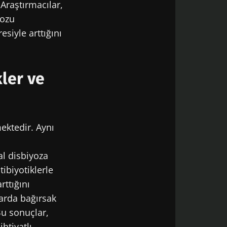
Araştırmacılar,
yozu
esiyle arttığını
obiyota
t" ve "Sağlık
kler ve
mektedir. Aynı
l disbiyoza
litikasi
obiyota
ibiyotiklerle
t" ve "Sağlık
ttığını
larda bağırsak
Bu sonuçlar,
ihtiyatlı