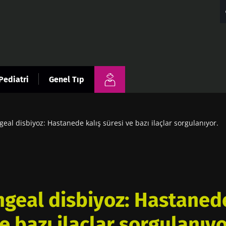
Pediatri
Genel Tıp
geal disbiyoz: Hastanede kalış süresi ve bazı ilaçlar sorgulanıyor.
ngeal disbiyoz: Hastanede
e bazı ilaçlar sorgulanıyo