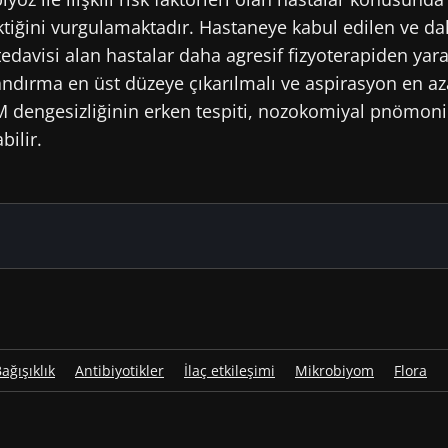
tiğini vurgulamaktadır. Hastaneye kabul edilen ve d
ştır
rilmek
tedavisi alan hastalar daha agresif fizyoterapiden yar
n haberler almak için abone olmak istiyorum
dırma en üst düzeye çıkarılmalı ve aspirasyon en aza 
Microbiota Enstitüsü web sitesinde kalın
crobiota Institute
genel kullanim koşullari
ve
veri koruma po
M dengesizliğinin erken tespiti, nozokomiyal pnömo
kabul ediyorum.
bilir.
Mikrobiyo
Alzheimer 
23/12/2025
Pr. Pascal
Neurology
ini
Antibiyotik direnç
Nantes Uni
erotonin
genlerinin rezervuarı
Inserm U1
France
siller
olan vajinal
mikrobiyota
ağışıklık
Antibiyotikler
İlaç etkileşimi
Mikrobiyom
Flora
yun
Makaleyi okuyun
Daha fazla