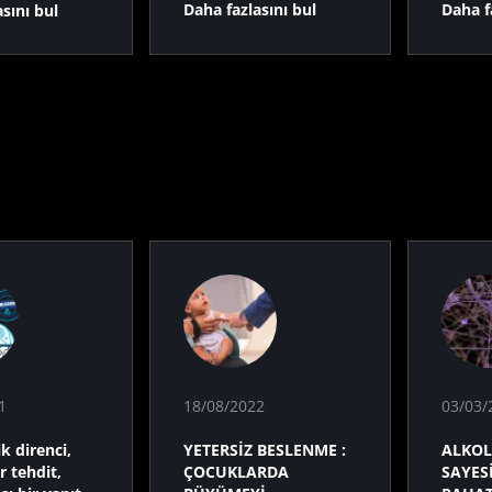
Daha fazlasını bul
Daha f
sını bul
1
18/08/2022
03/03/
k direnci,
YETERSİZ BESLENME :
ALKOLI
r tehdit,
ÇOCUKLARDA
SAYES