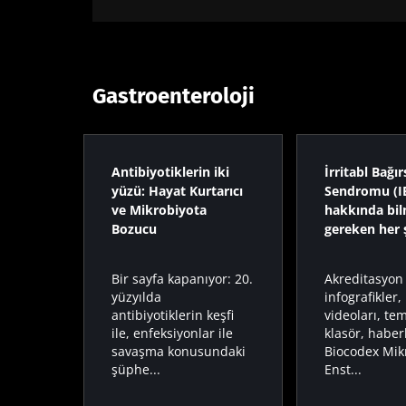
Gastroenteroloji
Antibiyotiklerin iki
İrritabl Bağı
yüzü: Hayat Kurtarıcı
Sendromu (I
ve Mikrobiyota
hakkında bi
Bozucu
gereken her 
Bir sayfa kapanıyor: 20.
Akreditasyon 
yüzyılda
infografikler
antibiyotiklerin keşfi
videoları, te
ile, enfeksiyonlar ile
klasör, haberl
savaşma konusundaki
Biocodex Mik
şüphe...
Enst...