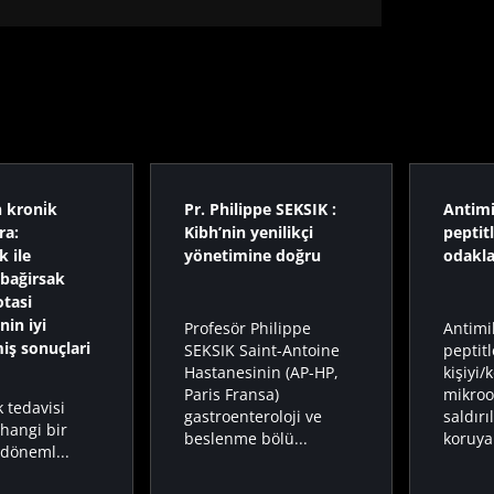
 kroni̇k
Pr. Philippe SEKSIK :
Antimi
ra:
Kibh’nin yenilikçi
peptit
k ile
yönetimine doğru
odakl
 bağirsak
tasi
nin iyi
Profesör Philippe
Antimi
iş sonuçlari
SEKSIK Saint-Antoine
peptitl
Hastanesinin (AP-HP,
kişiyi/
Paris Fransa)
mikroo
k tedavisi
gastroenteroloji ve
saldırı
hangi bir
beslenme bölü...
koruya
 döneml...