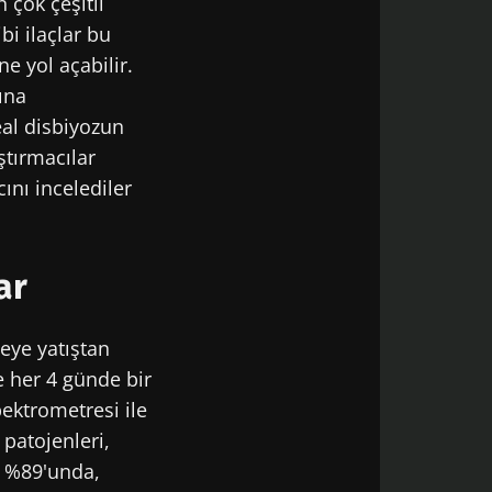
 çok çeşitli
bi ilaçlar bu
e yol açabilir.
ına
eal disbiyozun
ştırmacılar
ını incelediler
ar
eye yatıştan
e her 4 günde bir
ektrometresi ile
 patojenleri,
n %89'unda,