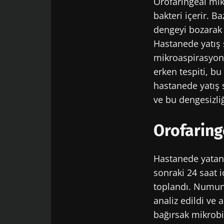
Orofaringeal mik
bakteri içerir. B
dengeyi bozarak f
Hastanede yatış 
mikroaspirasyonu
erken tespiti, b
hastanede yatış 
ve bu dengesizliğ
Orofaringe
Hastanede yatan
sonraki 24 saat 
toplandı. Numune
analiz edildi ve 
bağırsak mikrobi