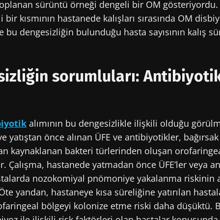
toplanan sürüntü örneği dengeli bir OM gösteriyordu. 
i bir kısmının hastanede kalışları sırasında OM disbi
imle kal!
 ve bu dengesizliğin bulunduğu hasta sayısının kalış sür
ştırmacıların Mikrobiyota Topluluğuna katılın ve mikr
son haberlerden haberdar olmak için "Microbiota Diges
izliğin sorumluları: Antibiyoti
Dergisi" alın.
iyotik
alımının bu dengesizlikle ilişkili olduğu görül
cel kalın
e yatıştan önce alınan ÜFE ve antibiyotikler, bağırsak
n haberler almak için abone olmak istiyorum
n kaynaklanan bakteri türlerinden oluşan orofaringea
crobiota Institute
genel kullanim koşullari
ve
veri koruma po
ştırmacıların Mikrobiyota Topluluğuna katılın ve mikr
. Çalışma, hastanede yatmadan önce ÜFE’ler veya ant
kabul ediyorum.
son haberlerden haberdar olmak için "Microbiota Diges
stalarda nozokomiyal pnömoniye yakalanma riskinin ar
iden yönlendirme
Dergisi" alın.
Öte yandan, hastaneye kısa süreliğine yatırılan hasta
rofaringeal bölgeyi kolonize etme riski daha düşüktü. 
 ve web sitemizi terk etmek üzeresiniz
yoz ile ilişkili risk faktörleri olan hastalar konusunda 