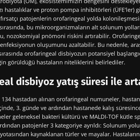
robiyota (OM), ekosistemimizin dengesini destekleyen
azı hastalıklar ve proton pompa inhibitörleri (ÜFE'ler) gi
ırsatçı patojenlerin orofaringeal yolda kolonileşmesin
sırasında, bu mikroorganizmaların alt solunum yollar
, nozokomiyal pnömoni riskini artırabilir. Orofaring
u enfeksiyonun oluşumunu azaltabilir. Bu nedenle, ara
sırasında orofaringeal disbiyozun potansiyel başlangıc
in görüldüğü hastaların niteliklerini belirlediler.
al disbiyoz yatış süresi ile art
 134 hastadan alınan orofaringeal numuneler, hastan
içinde, 3. günde ve ardından hastanede kalış süresinc
ler geleneksel bakteri kültürü ve MALDI-TOF kütle sp
ardından patojenler 3 kategoriye ayrıldı: Solunum yolu
yotasından kaynaklanan türler ve mayalar. Hastaları