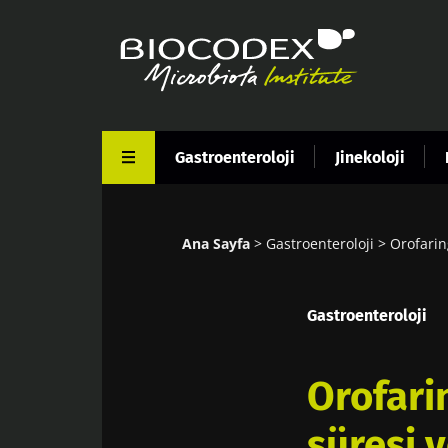
Ana
içeriğe
atla
Gastroenteroloji
Jinekoloji
Ana Sayfa
Gastroenteroloji
Orofarin
Sayfa
yolu
Gastroenteroloji
Orofari
süresi v