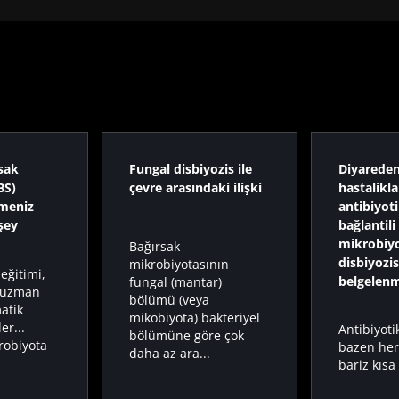
rsak
Fungal disbiyozis ile
Diyareden
BS)
çevre arasındaki ilişki
hastalikla
lmeniz
antibiyoti
şey
bağlantili
mikrobiyo
Bağırsak
disbiyozis
mikrobiyotasının
eğitimi,
belgelenm
fungal (mantar)
, uzman
bölümü (veya
matik
mikobiyota) bakteriyel
er...
Antibiyoti
bölümüne göre çok
robiyota
bazen her
daha az ara...
bariz kısa