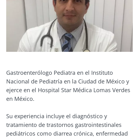
Gastroenterólogo Pediatra en el Instituto
Nacional de Pediatría en la Ciudad de México y
ejerce en el Hospital Star Médica Lomas Verdes
en México.
¡No se vaya tan rápido!
Su experiencia incluye el diagnóstico y
tratamiento de trastornos gastrointestinales
Únase a la comunidad de la microbiota y
pediátricos como diarrea crónica, enfermedad