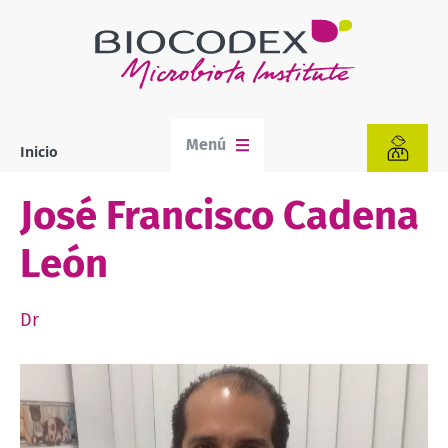
Pasar
al
contenido
principal
Menú
Inicio
Sobrescribir
enlaces
de
José Francisco Cadena
ayuda
a
León
la
navegación
Dr