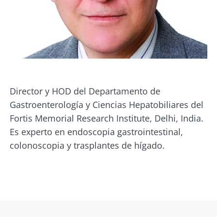
Director y HOD del Departamento de
Gastroenterología y Ciencias Hepatobiliares del
Fortis Memorial Research Institute, Delhi, India.
¡No se vaya tan rápido!
Es experto en endoscopia gastrointestinal,
colonoscopia y trasplantes de hígado.
Únase a la comunidad de la microbiota y
reciba una vez al mes "The Essential" que le
permitirá mantenerse informado sobre la
microbiota