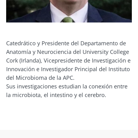
Catedrático y Presidente del Departamento de
Anatomía y Neurociencia del University College
Cork (Irlanda), Vicepresidente de Investigación e
Innovación e Investigador Principal del Instituto
¡No se vaya tan rápido!
del Microbioma de la APC.
Sus investigaciones estudian la conexión entre
Únase a la comunidad de la microbiota y
la microbiota, el intestino y el cerebro.
reciba una vez al mes "The Essential" que le
permitirá mantenerse informado sobre la
microbiota