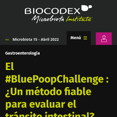
Pasar
al
contenido
principal
Menú
Microbiota 15 - Abril 2022
Sobrescribir
enlaces
de
Gastroenterología
ayuda
a
El
la
navegación
#BluePoopChallenge :
¿Un método fiable
para evaluar el
tránsito intestinal?