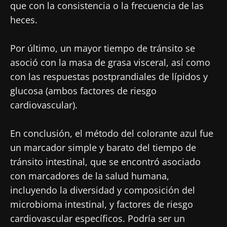
que con la consistencia o la frecuencia de las
heces.
Por último, un mayor tiempo de tránsito se
asoció con la masa de grasa visceral, así como
con las respuestas postprandiales de lípidos y
glucosa (ambos factores de riesgo
cardiovascular).
En conclusión, el método del colorante azul fue
un marcador simple y barato del tiempo de
¡No se vaya tan rápido!
tránsito intestinal, que se encontró asociado
con marcadores de la salud humana,
Únase a la comunidad de la microbiota para
incluyendo la diversidad y composición del
profesionales sanitarios y reciba el
microbioma intestinal, y factores de riesgo
"Microbiota Digest" y el "HCP Magazine" que
cardiovascular específicos. Podría ser un
le permitirá mantenerse informado sobre la