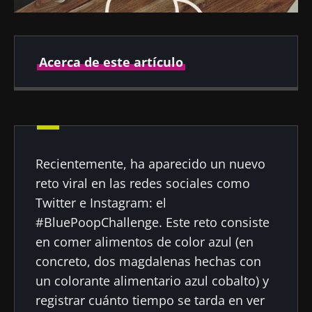
Acerca de este artículo
Autor
Recientemente, ha aparecido un nuevo
Prof. Gianluca Ianiro
reto viral en las redes sociales como
Twitter e Instagram: el
#BluePoopChallenge. Este reto consiste
en comer alimentos de color azul (en
Fecha de
Fecha de
publicación
actualización
concreto, dos magdalenas hechas con
26 Abril 2022
30 Agosto 2024
un colorante alimentario azul cobalto) y
registrar cuánto tiempo se tarda en ver