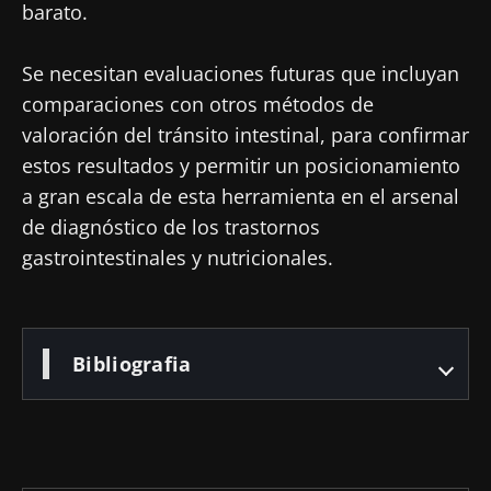
barato.
He leído y acepto las
condiciones generales
de uso y la
política de protección de datos
del
Biocodex Microbiota Institute
Se necesitan evaluaciones futuras que incluyan
comparaciones con otros métodos de
* Campo obligatorio
valoración del tránsito intestinal, para confirmar
BMI 20-35
estos resultados y permitir un posicionamiento
23/07/2026
16/07/2026
10/07/202
a gran escala de esta herramienta en el arsenal
de diagnóstico de los trastornos
Influencia
Microbiota
Una
de la
intratumoral:
bacteria
gastrointestinales y nutricionales.
microbiota
¿un indicador
intestinal
en la salud
pronóstico
que
reproductiva
independiente
fortalece l
en el cáncer
músculos
Leer el
Leer el
Leer el
Bibliografia
colorrectal?
artículo
artículo
artículo