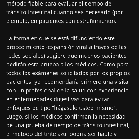
método fiable para evaluar el tiempo de
microbiota.
tránsito intestinal cuando sea necesario (por
Mantenerse informado
ejemplo, en pacientes con estreñimiento).
Únase a la comunidad de la microbiota para
La forma en que se está difundiendo este
profesionales sanitarios y reciba el
procedimiento (expansión viral a través de las
"Microbiota Digest" y el "HCP Magazine" que
redes sociales) sugiere que muchos pacientes
Me gustaría registrarme para recibir más
le permitirá mantenerse informado sobre la
noticias de Biocodex
pedirán esta prueba a los médicos. Como para
Redirección
microbiota.
todos los exámenes solicitados por los propios
He leído y acepto las
condiciones generales
pacientes, yo recomendaría primero una visita
Está a punto de ser redirigido y de dejar
de uso y la
política de protección de datos
del
con un profesional de la salud con experiencia
Biocodex Microbiota Institute
nuestro sitio web.
en enfermedades digestivas para evitar
* Campo obligatorio
enfoques de tipo “hágaselo usted mismo”.
Ser redirigido
Luego, si los médicos confirman la necesidad
BMI 20-35
Me gustaría registrarme para recibir más
de una prueba de tiempo de tránsito intestinal,
Quedarse en el sitio web del Biocodex Microbiota
noticias de Biocodex
Descubrir
Institute
el método del tinte azul podría ser fiable y