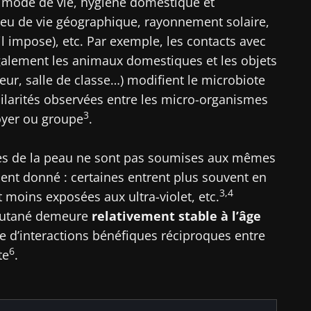
 mode de vie, hygiène domestique et
lieu de vie géographique, rayonnement solaire,
ouvrir
igé
 m'inscrire afin de recevoir d'autres actualités de Biocodex
il impose), etc. Par exemple, les contacts avec
galement les animaux domestiques et les objets
r le site Web du Biocodex Microbiota Institute
ccepte les
CGU
et la
politique de protection des données
du B
teur, salle de classe…) modifient le microbiote
Institute
milarités observées entre les micro-organismes
ires
3
yer ou groupe
.
ones de la peau ne sont pas soumises aux mêmes
nt donné : certaines entrent plus souvent en
16/07/2026
10/07/202
3,4
t moins exposées aux ultra-violet, etc.
Microbiote
Une bacté
cutané demeure
relativement stable à l’âge
ur la
intratumoral du
intestinal
ce d’interactions bénéfiques réciproques entre
ctive
cancer colorectal : un
développe 
indicateur
musculair
6
te
.
pronostique
indépendant ?
Lire l'article
Lire l'artic