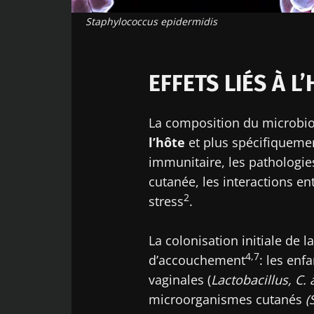
Facebook
Twitter
LinkedIn
Mail
Staphylococcus epidermidis
EFFETS DE L’ENVIRONNEMENT
EFFETS LIÉS À L
La composition du microbio
l’hôte
et plus spécifiquement
immunitaire, les pathologie
cutanée, les interactions en
2
stress
.
La colonisation initiale de 
4,7
d’accouchement
: les enf
vaginales (
Lactobacillus, C. 
microorganismes cutanés
(