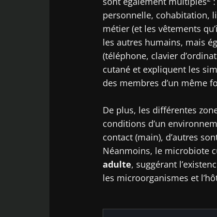
sont également multiples
:
personnelle, cohabitation, 
Déc
Être redir
Je souhaite
métier (et les vêtements qu’
les autres humains, mais é
Rester su
J’ai lu et a
(téléphone, clavier d’ordina
Microbiota 
cutané et expliquent les si
* Champs obligato
des membres d’un même fo
BMI 20-35
De plus, les différentes z
conditions d’un environneme
23/07/2026
contact (main), d’autres son
Impact des
Néanmoins, le microbiote 
microbiotes s
adulte
, suggérant l’existen
santé reprodu
les microorganismes et l’hô
Lire l'article