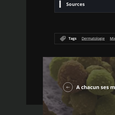
Sources
Tags
Dermatologie
Mi
A chacun ses m