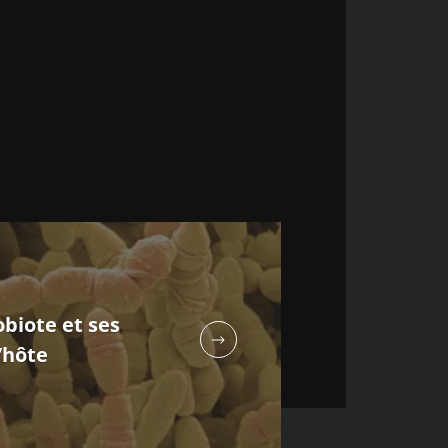
biote et ses
’hôte