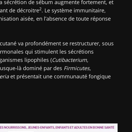
 la sécrétion de sébum augmente fortement, et
2
ant de décroitre
. Le système immunitaire,
isation aisée, en l’absence de toute réponse
e cutané va profondément se restructurer, sous
ormonales qui stimulent les sécrétions
rganismes lipophiles (
Cutibacterium,
it jusque-là dominé par des
Firmicutes,
eria
et présentait une communauté fongique