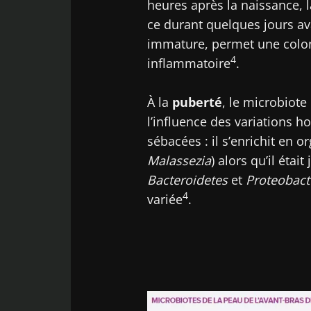
heures après la naissance,
ce durant quelques jours av
immature, permet une colon
4
inflammatoire
.
À la
puberté
, le microbiot
l’influence des variations h
sébacées : il s’enrichit en o
Malassezia
) alors qu’il éta
Bacteroidetes
et
Proteobact
4
variée
.
Image