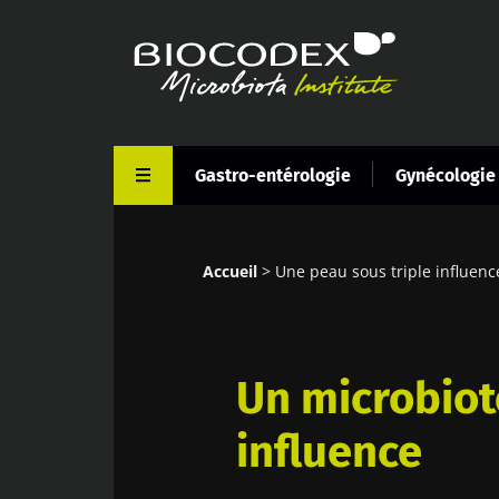
Aller
au
contenu
principal
Gastro-entérologie
Gynécologie
Accueil
Une peau sous triple influence
Fil
d'Ariane
Un microbiot
influence