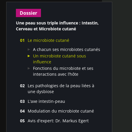
Dossier
Une peau sous triple influence : Intestin,
Cerveau et Microbiote cutané
Le microbiote cutané
A chacun ses microbiotes cutanés
Un microbiote cutané sous
influence
Fonctions du microbiote et ses
interactions avec l’hôte
Les pathologies de la peau liées à
une dysbiose
Pathologies cutanées associées à une
L'axe intestin-peau
dysbiose
Psoriasis, dermatite atopique,
Affections cutanées non
Modulation du microbiote cutané
rosacée : l’axe intestin-peau impliqué
pathologiques associées à une
Moduler le microbiote cutané via des
Un axe intestin-cerveau-peau ?
Avis d'expert: Dr. Markus Egert
dysbiose
solutions topiques
Dr. Markus Egert : Probiotiques, une
Moduler le microbiote cutané via des