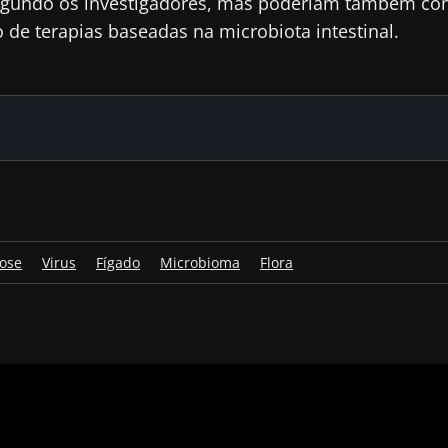
segundo os investigadores, mas poderiam também cont
de terapias baseadas na microbiota intestinal.
iose
Virus
Fígado
Microbioma
Flora