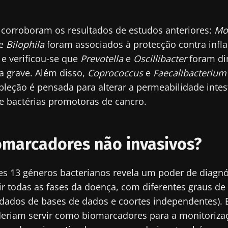
 corroboram os resultados de estudos anteriores:
Mo
e
Bilophila
foram associados à protecção contra inf
e verificou-se que
Prevotella
e
Oscillibacter
foram di
ca grave. Além disso,
Coprococcus
e
Faecalibacterium
epleção é pensada para alterar a permeabilidade inte
e bactérias promotoras de cancro.
omarcadores não invasivos?
tes 13 géneros bacterianos revela um poder de diagn
ir todas as fases da doença, com diferentes graus de
dados de bases de dados e coortes independentes). E
eriam servir como biomarcadores para a monitorizaç