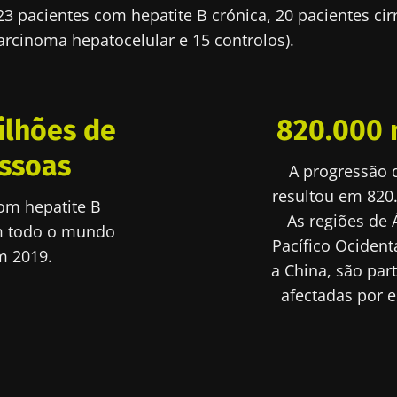
3 pacientes com hepatite B crónica, 20 pacientes cirr
ue connosco!
rcinoma hepatocelular e 15 controlos).
unidade de profissionais de saúde e investigadores 
crobiota Digest" e o "HCP Magazine" para se manter 
ilhões de
820.000 
cias sobre a microbiota.
ssoas
A progressão 
resultou em 820
om hepatite B
As regiões de 
m todo o mundo
tenha-se informado
Pacífico Ocident
e me inscrever para receber mais informações sobre a Bioc
m 2019.
a China, são par
to as
condições gerais de utilização
e a
política de privacida
unidade de profissionais de saúde e investigadores 
afectadas por e
nstitute.
crobiota Digest" e o "HCP Magazine" para se manter 
irecionamento
cias sobre a microbiota.
io
es a ser redirecionado e deixar nosso site