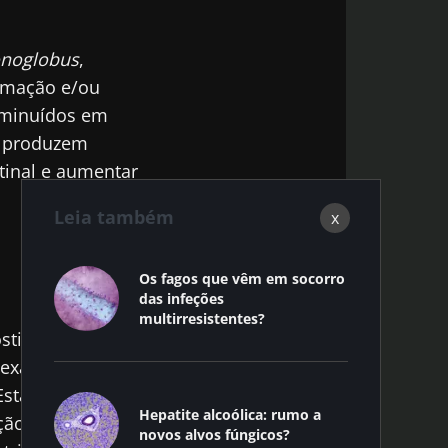
noglobus
,
lamação e/ou
minuídos em
produzem
stinal e aumentar
Leia também
x
Os fagos que vêm em socorro
das infeções
multirresistentes?
óstico que
 exactidão
stas assinaturas
Hepatite alcoólica: rumo a
ão não invasiva
novos alvos fúngicos?