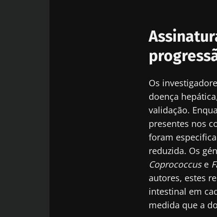
Des
Ser redir
Gostaria d
Assinatur
Ficar no 
Eu li e acei
progress
Microbiota I
* Campo obrigatór
Os investigadore
doença hepática,
BMI 20-35
validação. Enqu
presentes nos co
23/07/2026
foram especific
O impacto da
reduzida. Os gé
microbiotas 
Coprococcus
e
F
reprodutiva
autores, estes r
intestinal em c
Ler o artigo
medida que a do