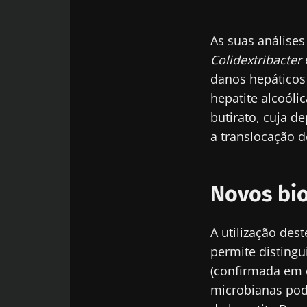
As suas análises
Colidextribacter
danos hepáticos 
hepatite alcoóli
butirato, cuja d
a translocação d
Novos bi
A utilização des
permite distingu
(confirmada em 
microbianas pod