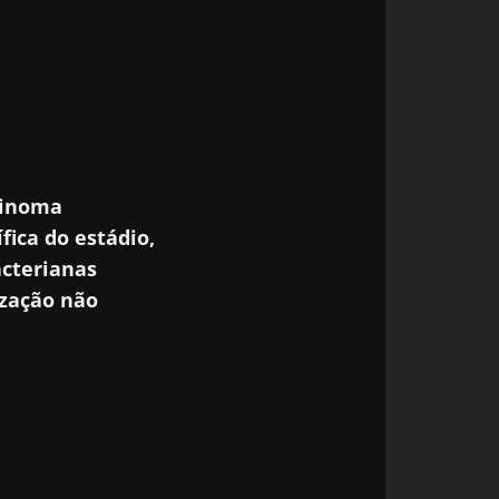
rcinoma
ica do estádio,
acterianas
ização não