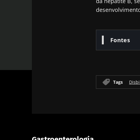
da hepatite B, 
desenvolvimento 
Fontes
Tags
Disb
Gastroenterologia