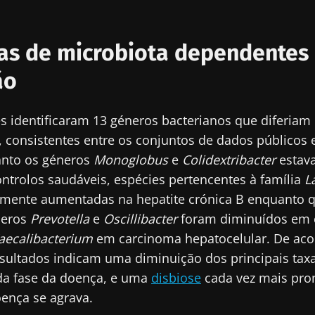
cubra
ecionado
e me inscrever para receber mais informações sobre a Bioc
as de microbiota dependentes
site do Biocodex Microbiota Institute
to as
condições gerais de utilização
e a
política de privacida
ão
nstitute.
io
s identificaram 13 géneros bacterianos que diferiam
 consistentes entre os conjuntos de dados públicos 
anto os géneros
Monoglobus
e
Colidextribacter
estav
ntrolos saudáveis, espécies pertencentes à família
L
16/07/2026
10/07/202
amente aumentadas na hepatite crónica B enquanto 
s
Microbiota
Uma bacté
neros
Prevotella
e
Oscillibacter
foram diminuídos em c
na saúde
intratumoral do
intestinal
aecalibacterium
em carcinoma hepatocelular. De ac
cancro colorretal: um
aumenta a
indicador prognóstico
muscular
esultados indicam uma diminuição dos principais tax
independente?
ada fase da doença, e uma
disbiose
cada vez mais pro
Ler o artigo
Ler o arti
ença se agrava.