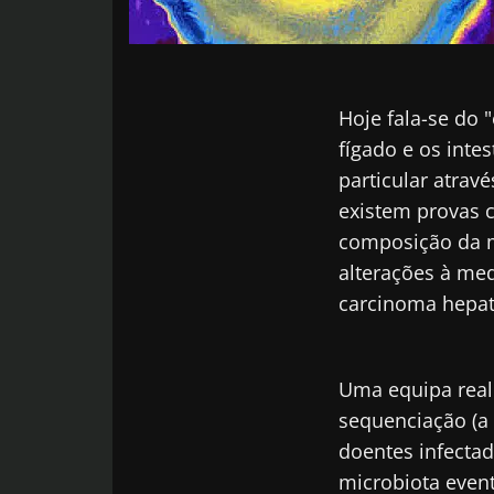
Hoje fala-se do 
fígado e os inte
particular atrav
existem provas c
composição da m
alterações à med
carcinoma hepat
Uma equipa reali
sequenciação (a 
doentes infecta
microbiota even