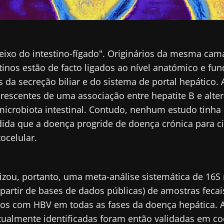
"eixo do intestino-fígado". Originários da mesma cam
stinos estão de facto ligados ao nível anatómico e fun
és da secreção biliar e do sistema de portal hepático.
rescentes de uma associação entre hepatite B e alte
icrobiota intestinal. Contudo, nenhum estudo tinha 
ida que a doença progride de doença crónica para ci
ocelular.
zou, portanto, uma meta-análise sistemática de 16S 
partir de bases de dados públicas) de amostras fecai
dos com HBV em todas as fases da doença hepática. A
tualmente identificadas foram então validadas em co