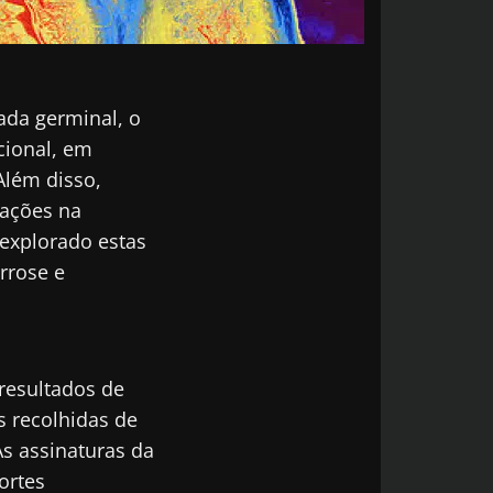
ada germinal, o
cional, em
 Além disso,
rações na
explorado estas
rrose e
resultados de
s recolhidas de
s assinaturas da
ortes