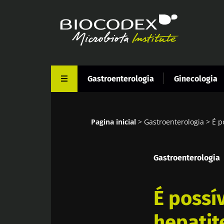
Passar
para
o
conteúdo
principal
Gastroenterologia
Ginecologia
Pagina inicial
Gastroenterologia
É p
Navegação
estrutural
Gastroenterologia
É possí
hepatit