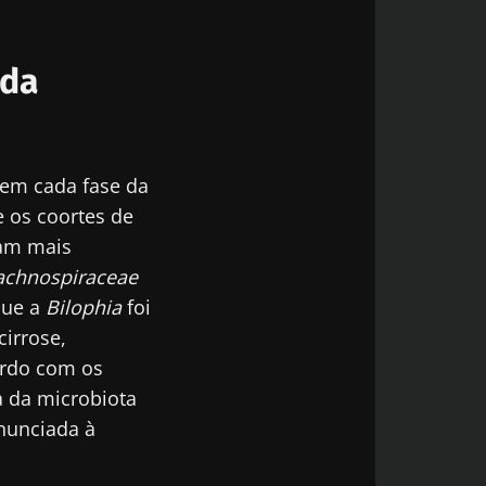
odex
 da
de
do Biocodex
 em cada fase da
e os coortes de
am mais
achnospiraceae
6
que a
Bilophia
foi
ria
irrose,
 que
ordo com os
 força
a da microbiota
nunciada à
go