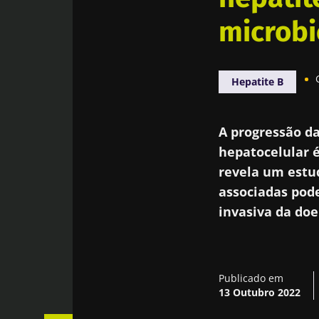
microbi
Hepatite B
A progressão da
hepatocelular é
revela um est
associadas pod
invasiva da doe
Publicado em
13 Outubro 2022