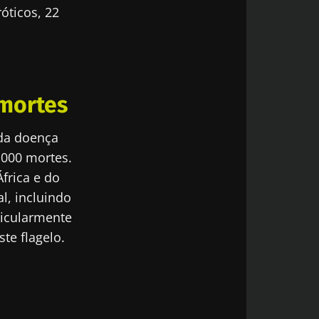
óticos, 22
da Microbiota
atualizado com
mortes
da doença
.000 mortes.
África e do
al, incluindo
odex
ticularmente
de
do Biocodex
da Microbiota
ste flagelo.
atualizado com