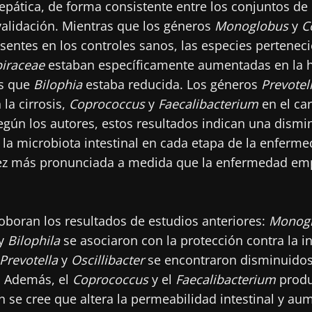
pática, de forma consistente entre los conjuntos de 
validación. Mientras que los géneros
Monoglobus
y
C
entes en los controles sanos, las especies perteneci
iraceae
estaban específicamente aumentadas en la h
as que
Bilophia
estaba reducida. Los géneros
Prevotel
la cirrosis,
Coprococcus
y
Faecalibacterium
en el ca
egún los autores, estos resultados indican una dismi
 la microbiota intestinal en cada etapa de la enferme
ez más pronunciada a medida que la enfermedad em
roboran los resultados de estudios anteriores:
Monog
y
Bilophila
se asociaron con la protección contra la i
Prevotella
y
Oscillibacter
se encontraron disminuidos 
. Además, el
Coprococcus
y el
Faecalibacterium
produ
 se cree que altera la permeabilidad intestinal y au