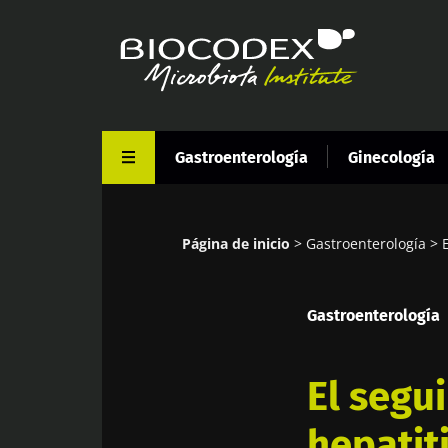
Pasar
al
contenido
principal
Gastroenterología
Ginecología
Página de inicio
Gastroenterología
Sobrescribir
enlaces
Gastroenterología
de
ayuda
a
El segu
la
hepatiti
navegación