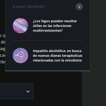
Véase también
x
¿Los fagos pueden resultar
útiles en las infecciones
multirresistentes?
co que permite
 de precisión
Según los
Hepatitis alcohólica: en busca
cadores para el
de nuevas dianas terapéuticas
relacionadas con la micobiota
ibuir al