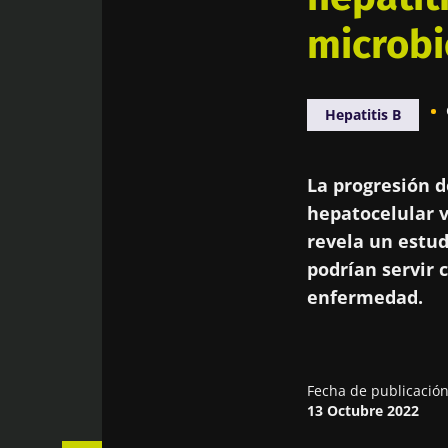
microbi
Hepatitis B
La progresión d
hepatocelular v
revela un estu
podrían servir 
enfermedad.
Fecha de publicació
13 Octubre 2022