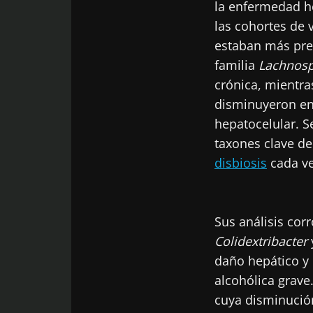
la enfermedad he
las cohortes de 
estaban más pres
familia
Lachnosp
crónica, mientr
disminuyeron en 
hepatocelular. S
taxones clave de
disbiosis
cada v
Sus análisis cor
Colidextribacter
daño hepático y
alcohólica grave
cuya disminución