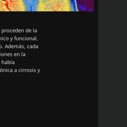
e proceden de la
ico y funcional,
ico. Además, cada
iones en la
o había
nica a cirrosis y