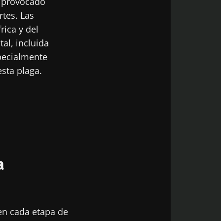
 provocado
tes. Las
rica y del
tal, incluida
tección de datos
pecialmente
esta plaga.
6
ia intestinal
ece los
a
ículo
 en cada etapa de