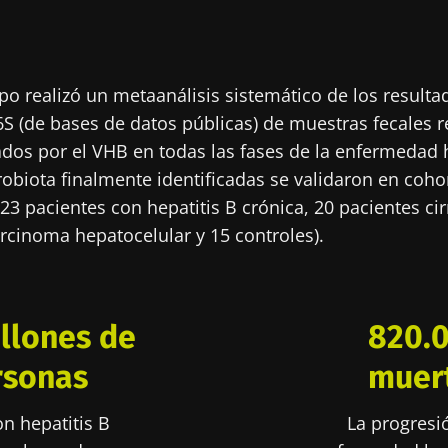
 se vaya tan rápido!
ipo realizó un metaanálisis sistemático de los resulta
unidad de la microbiota para profesionales sanitarios
S (de bases de datos públicas) de muestras fecales 
gest" y el "HCP Magazine" que le permitirá mantener
ados por el VHB en todas las fases de la enfermedad 
iota.
robiota finalmente identificadas se validaron en coho
23 pacientes con hepatitis B crónica, 20 pacientes cir
rcinoma hepatocelular y 15 controles).
tenerse informado
 registrarme para recibir más noticias de Biocodex
acepto las
condiciones generales
de uso y la
política de pro
llones de
820.
unidad de la microbiota para profesionales sanitarios
x Microbiota Institute
gest" y el "HCP Magazine" que le permitirá mantener
irección
rsonas
muer
iota.
io
on hepatitis B
La progresi
 ser redirigido y de dejar nuestro sitio web.