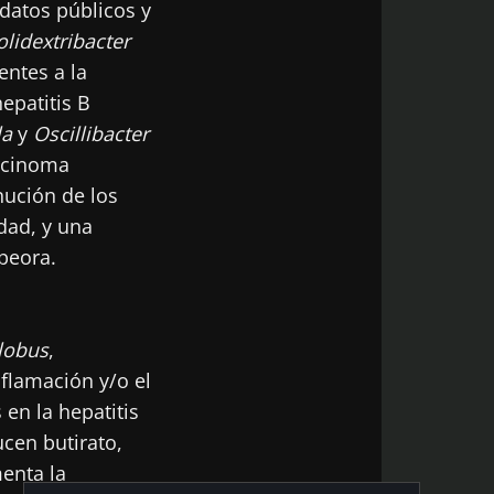
datos públicos y
olidextribacter
entes a la
epatitis B
la
y
Oscillibacter
rcinoma
nución de los
dad, y una
peora.
lobus
,
nflamación y/o el
en la hepatitis
cen butirato,
menta la