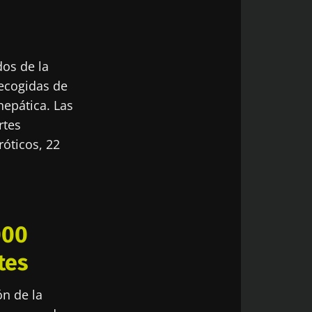
dos de la
 y reciba el
recogidas de
se informado
hepática. Las
rtes
róticos, 22
tección de datos
000
 y reciba el
se informado
tes
ón de la