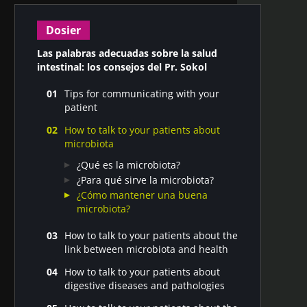
Dosier
Las palabras adecuadas sobre la salud
intestinal: los consejos del Pr. Sokol
Tips for communicating with your
patient
3 claves para una consulta exitosa
How to talk to your patients about
por Harry Sokol
microbiota
¿Qué es la microbiota?
¿Para qué sirve la microbiota?
¿Cómo mantener una buena
microbiota?
How to talk to your patients about the
link between microbiota and health
Tengo "gases", ¿mi microbiota juega
How to talk to your patients about
un papel?
digestive diseases and pathologies
¿La microbiota juega un papel en el
¿Me ayuda mi microbiota a digerir?
buen funcionamiento de mi sistema