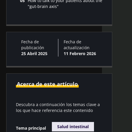
How to talk to your patients about the
¿Qué alimentos comer para tener un
inmunitario ?
"gut-brain axis"
tránsito intestinal más regular?
¿En qué enfermedades la microbiota
¿Por qué se dice que la microbiota
¿Cómo reconstruir mi microbiota
juega un papel?
intestinal es el « segundo cerebro »?
intestinal después de tomar
¿Cómo actúa la microbiota intestinal
antibióticos?
sobre el cerebro?
¿Está implicada la microbiota en las
Fecha de
Fecha de
enfermedades neuropsiquiátricas?
publicación
actualización
25 Abril 2025
11 Febrero 2026
Acerca de este artículo
Descubra a continuación los temas clave a
los que hace referencia este contenido
Salud intestinal
Tema principal