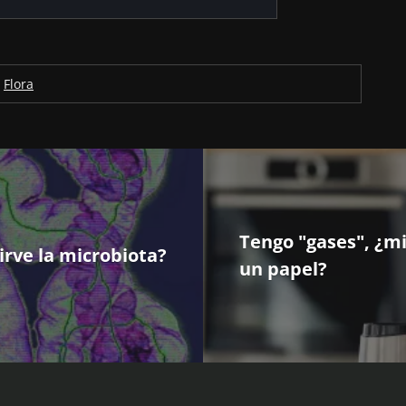
Flora
Tengo "gases", ¿m
irve la microbiota?
un papel?