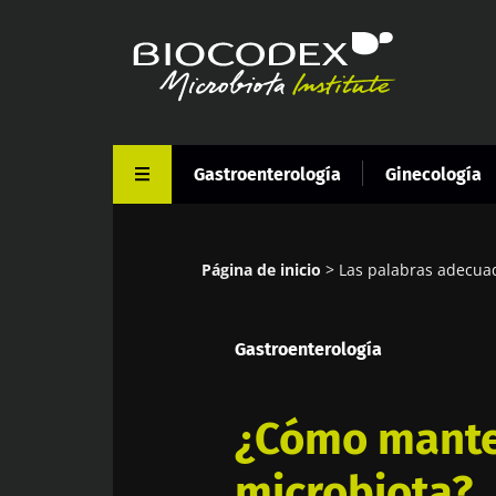
Pasar
al
contenido
principal
Gastroenterología
Ginecología
Página de inicio
Las palabras adecuada
Sobrescribir
enlaces
Gastroenterología
de
ayuda
a
¿Cómo mante
la
microbiota?
navegación