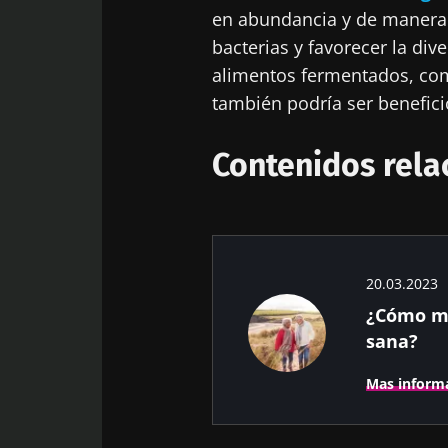
en abundancia y de manera d
¡No
bacterias y favorecer la di
alimentos fermentados, como 
también podría ser benefici
Únase a la com
"Microbiota Di
Contenidos rela
sobre la microb
Man
Me gustaría
20.03.2023
¿Cómo m
He leído y 
Únase a la com
sana?
del Biocode
"Microbiota Di
Red
Mas inform
sobre la microb
* Campo obligator
BMI 20-35
Está a punto de