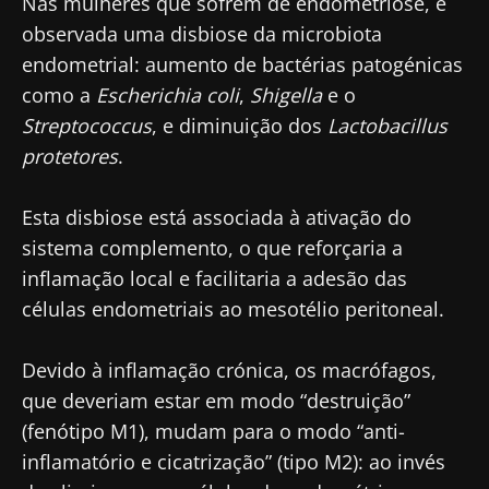
Nas mulheres que sofrem de endometriose, é
observada uma disbiose da microbiota
Junte-se à comunidade de profissionais de
endometrial: aumento de bactérias patogénicas
saúde e investigadores da Microbiota e
como a
Escherichia coli
,
Shigella
e o
receba o "Microbiota Digest" e o "HCP
Streptococcus
, e diminuição dos
Lactobacillus
Magazine" para se manter atualizado com as
protetores
.
últimas notícias sobre a microbiota.
Mantenha-se
Esta disbiose está associada à ativação do
informado
sistema complemento, o que reforçaria a
inflamação local e facilitaria a adesão das
Junte-se à comunidade de profissionais de
células endometriais ao mesotélio peritoneal.
saúde e investigadores da Microbiota e
Gostaria de me inscrever para receber mais
receba o "Microbiota Digest" e o "HCP
informações sobre a Biocodex
Devido à inflamação crónica, os macrófagos,
Magazine" para se manter atualizado com as
Redirecionamento
que deveriam estar em modo “destruição”
Eu li e aceito as
condições gerais de utilização
últimas notícias sobre a microbiota.
(fenótipo M1), mudam para o modo “anti-
e a
política de privacidade
do Biocodex
Você está prestes a ser redirecionado e
inflamatório e cicatrização” (tipo M2): ao invés
Microbiota Institute.
deixar nosso site