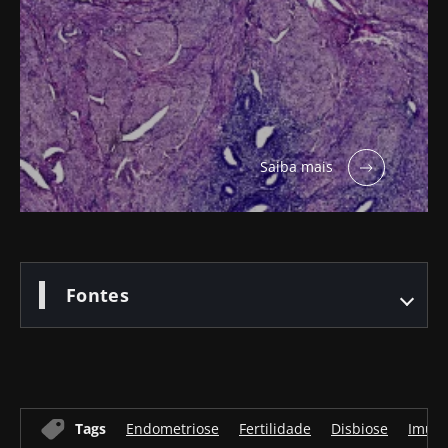
Saiba mais
Fontes
Tags
Endometriose
Fertilidade
Disbiose
Imun