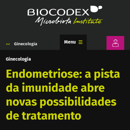
Passar
para
o
conteúdo
principal
Menu
Ginecologia
Navegação
estrutural
Ginecologia
Endometriose: a pista
da imunidade abre
novas possibilidades
de tratamento