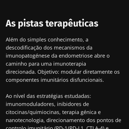
Ler o artigo
Ler o artigo
Ler o artig
independente?
muscular
As pistas terapêuticas
Além do simples conhecimento, a
descodificação dos mecanismos da
imunopatogénese da endometriose abre o
caminho para uma imunoterapia
direcionada.
Objetivo: modular diretamente os
componentes imunitários disfuncionais.
Ao nível das estratégias estudadas:
imunomoduladores, inibidores de
citocinas/quimiocinas, terapia génica e
nanotecnologia, direcionamento dos pontos de
controlo imunitário (PD-1/PD-L1, CTLA-4) e