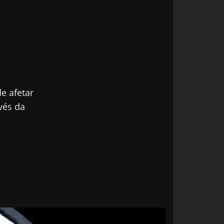
e afetar
vés da