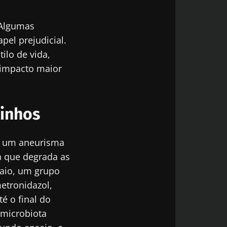
 Algumas
pel prejudicial.
tilo de vida,
 impacto maior
tinhos
ir um aneurisma
a que degrada as
saio, um grupo
metronidazol,
é o final do
 microbiota