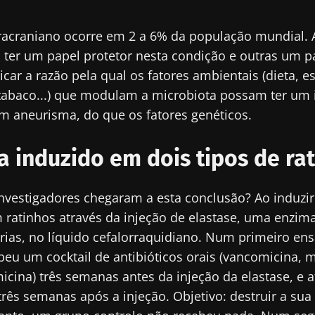
racraniano ocorre em 2 a 6% da população mundial.
ter um papel protetor nesta condição e outras um pa
icar a razão pela qual os fatores ambientais (dieta, es
, tabaco...) que modulam a microbiota possam ter um
um aneurisma, do que os fatores genéticos.
 induzido em dois tipos de ra
nvestigadores chegaram a esta conclusão? Ao induz
 ratinhos através da injeção de elastase, uma enzim
rias, no líquido cefalorraquidiano. Num primeiro en
beu um cocktail de antibióticos orais (vancomicina, 
icina) três semanas antes da injeção da elastase, e at
 três semanas após a injeção. Objetivo: destruir a sua