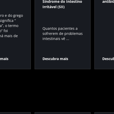
Síndrome do Intestino
antibi
Irritável (SII)
pro e do grego
significa “
a”, o termo
Quantos pacientes a
o” foi
sofrerem de problemas
há mais de
intestinais vê ...
 mais
Descubra mais
Descu