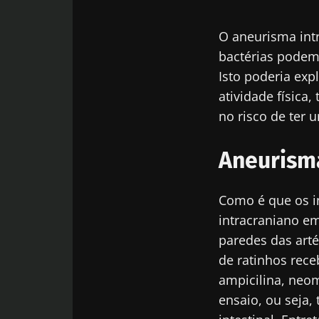
O aneurisma int
bactérias podem 
Isto poderia expl
atividade física
no risco de ter 
Aneurisma
Como é que os i
intracraniano em
paredes das arté
de ratinhos rece
ampicilina, neom
ensaio, ou seja,