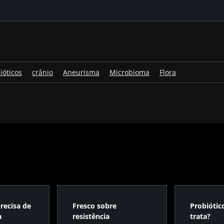
ióticos
crânio
Aneurisma
Microbioma
Flora
recisa de
Fresco sobre
Probiótic
a
resistência
trata?