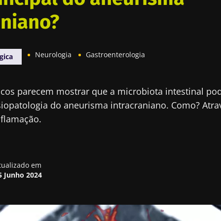
aniano?
Neurologia
Gastroenterologia
gica
icos parecem mostrar que a microbiota intestinal pod
siopatologia do aneurisma intracraniano. Como? Atra
flamação.
tualizado em
5 Junho 2024