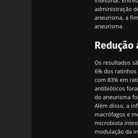
intestinal. Entr
administração de
Fiq
aneurisma, a fim
aneurisma.
Junte-se à com
e receba o "Mi
Redução a
as últimas notí
Os resultados sã
6% dos ratinhos
com 83% em rati
Man
Gostaria d
antibióticos for
do aneurisma foi
Eu li e acei
Junte-se à com
Além disso, a in
Microbiota I
e receba o "Mi
Red
macrófagos e me
as últimas notí
* Campo obrigatór
microbiota intes
modulação da in
BMI 20-35
Você está prest