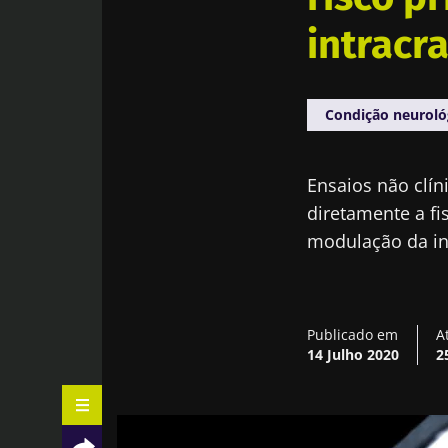
intracr
Condição neuroló
Ensaios não clín
diretamente a fi
modulação da in
Publicado em
A
14 Julho 2020
2