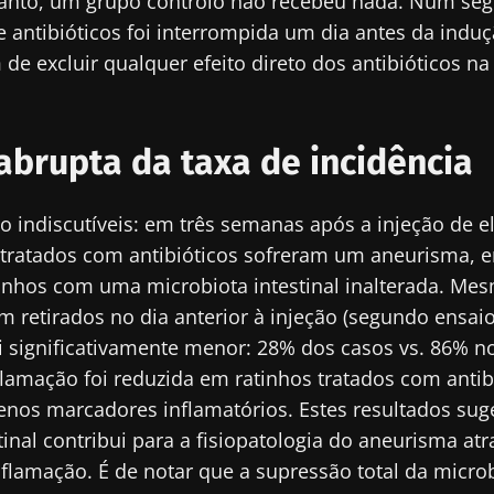
etanto, um grupo controlo não recebeu nada. Num se
 antibióticos foi interrompida um dia antes da indu
ue connosco!
 de excluir qualquer efeito direto dos antibióticos na
unidade de profissionais de saúde e investigadores 
crobiota Digest" e o "HCP Magazine" para se manter 
brupta da taxa de incidência
cias sobre a microbiota.
o indiscutíveis: em três semanas após a injeção de e
 tratados com antibióticos sofreram um aneurisma,
nhos com uma microbiota intestinal inalterada. Me
tenha-se informado
e me inscrever para receber mais informações sobre a Bioc
am retirados no dia anterior à injeção (segundo ensaio
 significativamente menor: 28% dos casos vs. 86% no
to as
condições gerais de utilização
e a
política de privacida
unidade de profissionais de saúde e investigadores 
flamação foi reduzida em ratinhos tratados com anti
nstitute.
crobiota Digest" e o "HCP Magazine" para se manter 
irecionamento
nos marcadores inflamatórios. Estes resultados su
cias sobre a microbiota.
io
tinal contribui para a fisiopatologia do aneurisma at
flamação. É de notar que a supressão total da micro
es a ser redirecionado e deixar nosso site