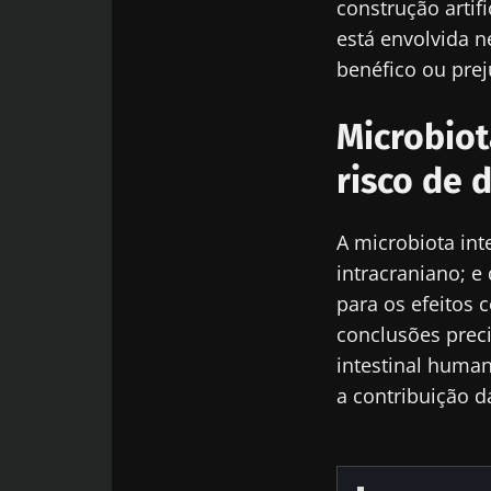
construção artif
está envolvida 
Des
Ser redir
Gostaria d
benéfico ou preju
Ficar no 
Eu li e acei
Microbiot
Microbiota I
risco de
* Campo obrigatór
BMI 20-35
A microbiota int
intracraniano; e
23/07/2026
para os efeitos 
O impacto da
conclusões preci
microbiotas 
intestinal human
reprodutiva
a contribuição d
Ler o artigo