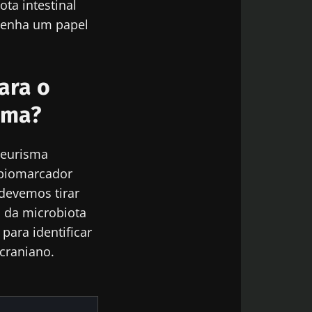
ota intestinal
mpenha um papel
odex
de
do Biocodex
ara o
sma?
aneurisma
m biomarcador
6
devemos tirar
ria
a da microbiota
 que
para identificar
 força
acraniano.
go