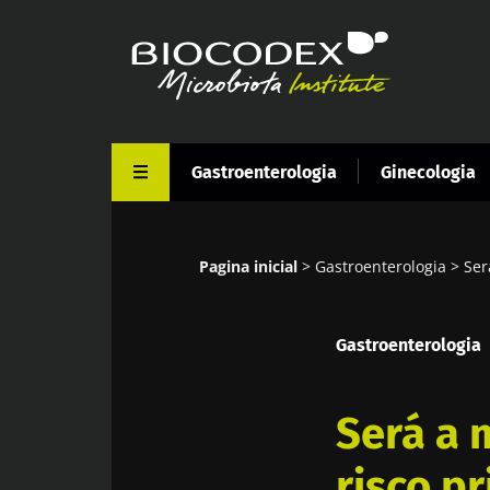
Passar
para
o
conteúdo
principal
Gastroenterologia
Ginecologia
Pagina inicial
Gastroenterologia
Ser
Navegação
estrutural
Gastroenterologia
Será a 
risco p