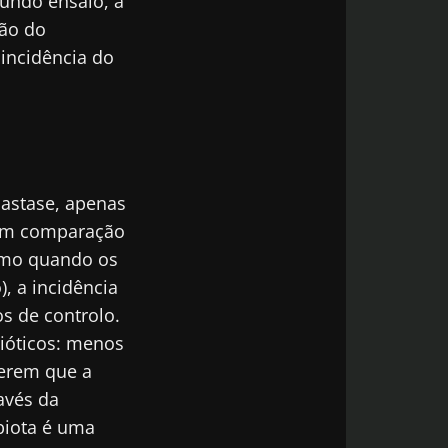
gundo ensaio, a
ção do
 incidência do
da Microbiota
atualizado com
lastase, apenas
 em comparação
smo quando os
odex
), a incidência
s de controlo.
de
do Biocodex
da Microbiota
bióticos: menos
atualizado com
gerem que a
ravés da
biota é uma