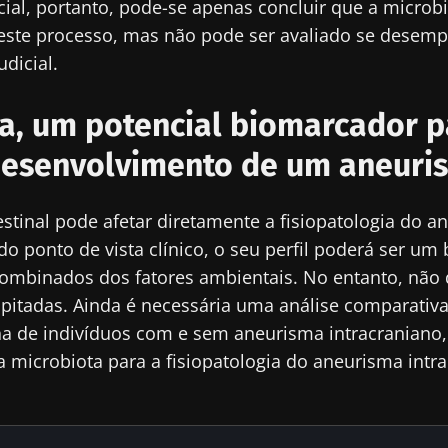
icial, portanto, pode-se apenas concluir que a microbi
neste processo, mas não pode ser avaliado se dese
cubra
ecionado
e me inscrever para receber mais informações sobre a Bioc
dicial.
site do Biocodex Microbiota Institute
to as
condições gerais de utilização
e a
política de privacida
a, um potencial biomarcador p
nstitute.
 desenvolvimento de um aneuri
io
estinal pode afetar diretamente a fisiopatologia do 
 do ponto de vista clínico, o seu perfil poderá ser u
16/07/2026
10/07/202
combinados dos fatores ambientais. No entanto, não 
s
Microbiota
Uma bacté
pitadas. Ainda é necessária uma análise comparativ
na saúde
intratumoral do
intestinal
a de indivíduos com e sem aneurisma intracraniano, 
cancro colorretal: um
aumenta a
a microbiota para a fisiopatologia do aneurisma intr
indicador prognóstico
muscular
independente?
Ler o artigo
Ler o arti