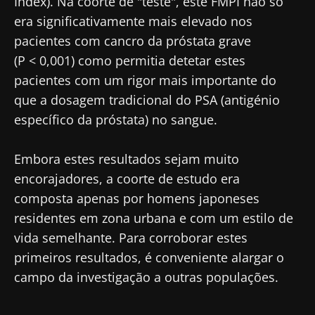
Magazine" para se manter atualizado com as
Redirecionamento
Index). Na coorte de "teste", este FMPI não só
Eu li e aceito as
condições gerais de utilização
últimas notícias sobre a microbiota.
era significativamente mais elevado nos
e a
política de privacidade
do Biocodex
pacientes com cancro da próstata grave
Você está prestes a ser redirecionado e
Microbiota Institute.
(P < 0,001) como permitia detetar estes
deixar nosso site
pacientes com um rigor mais importante do
* Campo obrigatório
que a dosagem tradicional do PSA (antigénio
Ser redirecionado
BMI 20-35
específico da próstata) no sangue.
Gostaria de me inscrever para receber mais
Ficar no site do Biocodex Microbiota Institute
Descubra
informações sobre a Biocodex
Embora estes resultados sejam muito
Eu li e aceito as
condições gerais de utilização
encorajadores, a coorte de estudo era
e a
política de privacidade
do Biocodex
composta apenas por homens japoneses
Microbiota Institute.
residentes em zona urbana e com um estilo de
vida semelhante. Para corroborar estes
* Campo obrigatório
primeiros resultados, é conveniente alargar o
BMI 20-35
campo da investigação a outras populações.
23/07/2026
16/07/2026
10/07/202
O impacto
Microbiota
Uma