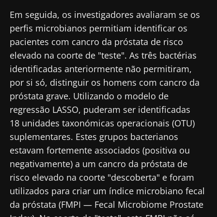
Em seguida, os investigadores avaliaram se os
perfis microbianos permitiam identificar os
Fique connosco!
pacientes com cancro da próstata de risco
elevado na coorte de "teste". As três bactérias
Junte-se à comunidade de profissionais de
identificadas anteriormente não permitiram,
saúde e investigadores da Microbiota e
por si só, distinguir os homens com cancro da
receba o "Microbiota Digest" e o "HCP
próstata grave. Utilizando o modelo de
Magazine" para se manter atualizado com as
regressão LASSO, puderam ser identificadas
últimas notícias sobre a microbiota.
18 unidades taxonómicas operacionais (OTU)
Mantenha-se
suplementares. Estes grupos bacterianos
informado
estavam fortemente associados (positiva ou
negativamente) a um cancro da próstata de
Junte-se à comunidade de profissionais de
risco elevado na coorte "descoberta" e foram
saúde e investigadores da Microbiota e
utilizados para criar um índice microbiano fecal
Gostaria de me inscrever para receber mais
receba o "Microbiota Digest" e o "HCP
da próstata (FMPI — Fecal Microbiome Prostate
informações sobre a Biocodex