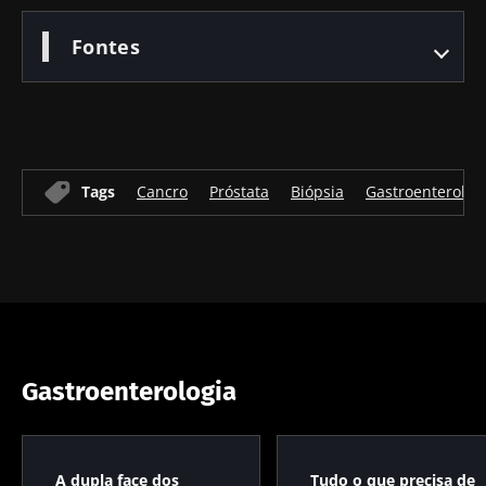
das
intratumoral
bactéria
microbiotas
do cancro
intestinal
Fontes
na saúde
colorretal: um
que
reprodutiva
indicador
aumenta 
prognóstico
força
Ler o artigo
Ler o artigo
Ler o artig
independente?
muscular
Tags
Cancro
Próstata
Biópsia
Gastroenterolog
Gastroenterologia
A dupla face dos
Tudo o que precisa de