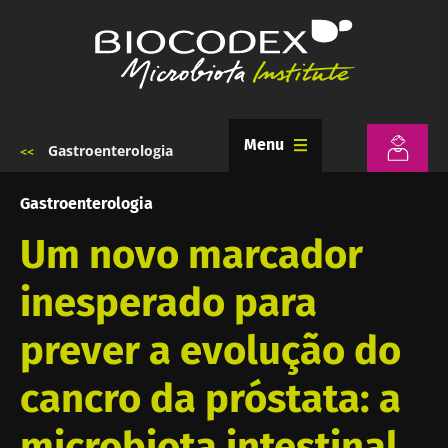
Passar
para
o
conteúdo
principal
Menu
Gastroenterologia
Navegação
estrutural
Gastroenterologia
Um novo marcador
inesperado para
prever a evolução do
cancro da próstata: a
microbiota intestinal