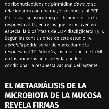
de ribonucleótidos de pirimidina
de novo
se
relacionaron con una mayor respuesta al PCP.
Cinco vías se asociaron positivamente con la
respuesta al TT, entre las que se incluyen en
especial la biosíntesis de CDP-diacilglicerol I y II.
Según las conclusiones de este estudio,
A.
aeriphila
podría servir de marcador de la
respuesta al TT. Además, las funciones de la MI
en los primeros años de vida pueden
¡No se vaya tan rápido!
condicionar la respuesta vacunal del lactante.
Únase a la comunidad de la microbiota para
EL METAANÁLISIS DE LA
profesionales sanitarios y reciba el
"Microbiota Digest" y el "HCP Magazine" que
MICROBIOTA DE LA MUCOSA
le permitirá mantenerse informado sobre la
REVELA FIRMAS
microbiota.