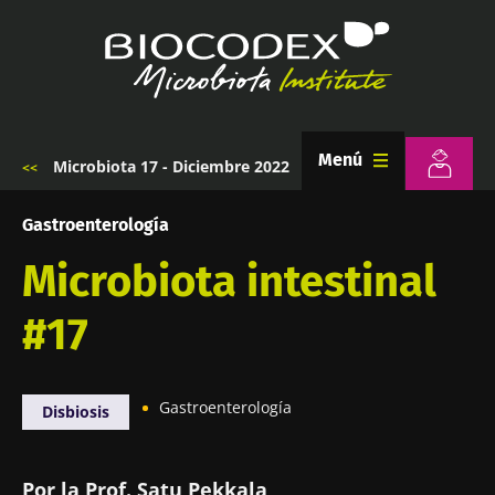
Pasar
al
contenido
principal
Menú
Microbiota 17 - Diciembre 2022
Sobrescribir
enlaces
de
Gastroenterología
ayuda
a
Microbiota intestinal
la
navegación
#17
Gastroenterología
Disbiosis
Por la Prof. Satu Pekkala