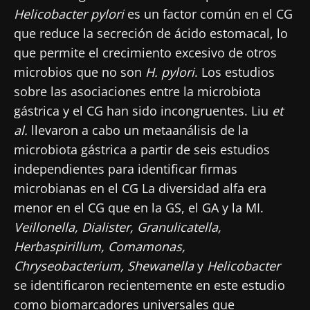
Helicobacter pylori
es un factor común en el CG
Biocodex Microbiota Institute
que reduce la secreción de ácido estomacal, lo
* Campo obligatorio
que permite el crecimiento excesivo de otros
microbios que no son
H. pylori
. Los estudios
BMI 20-35
sobre las asociaciones entre la microbiota
23/07/2026
16/07/2026
10/07/202
gástrica y el CG han sido incongruentes. Liu
et
Influencia
Microbiota
Una
al.
llevaron a cabo un metaanálisis de la
de la
intratumoral:
bacteria
microbiota
¿un indicador
intestinal
microbiota gástrica a partir de seis estudios
en la salud
pronóstico
que
independientes para identificar firmas
reproductiva
independiente
fortalece l
microbianas en el CG La diversidad alfa era
en el cáncer
músculos
Leer el
Leer el
Leer el
colorrectal?
menor en el CG que en la GS, el GA y la MI.
artículo
artículo
artículo
Veillonella, Dialister, Granulicatella,
Herbaspirillum, Comamonas,
Chryseobacterium, Shewanella
y
Helicobacter
se identificaron recientemente en este estudio
como biomarcadores universales que