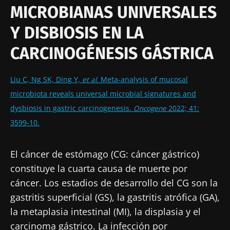
MICROBIANAS UNIVERSALES
Mantenerse informado
Y DISBIOSIS EN LA
Únase a la comunidad de la microbiota para
CARCINOGÉNESIS GÁSTRICA
profesionales sanitarios y reciba el
"Microbiota Digest" y el "HCP Magazine" que
Me gustaría registrarme para recibir más
Liu C, Ng SK, Ding Y,
et al.
Meta-analysis of mucosal
le permitirá mantenerse informado sobre la
noticias de Biocodex
Redirección
microbiota reveals universal microbial signatures and
microbiota.
He leído y acepto las
condiciones generales
dysbiosis in gastric carcinogenesis.
Oncogene
2022; 41:
Está a punto de ser redirigido y de dejar
de uso y la
política de protección de datos
del
3599-10.
Biocodex Microbiota Institute
nuestro sitio web.
El cáncer de estómago (CG: cáncer gástrico)
* Campo obligatorio
Ser redirigido
constituye la cuarta causa de muerte por
BMI 20-35
Me gustaría registrarme para recibir más
cáncer. Los estadios de desarrollo del CG son la
Quedarse en el sitio web del Biocodex Microbiota
noticias de Biocodex
gastritis superficial (GS), la gastritis atrófica (GA),
Descubrir
Institute
la metaplasia intestinal (MI), la displasia y el
He leído y acepto las
condiciones generales
carcinoma gástrico. La infección por
de uso y la
política de protección de datos
del