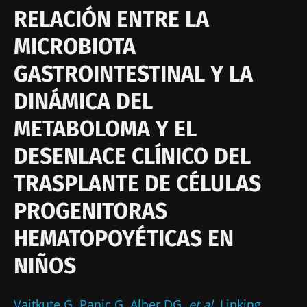
publicación
actualización
RELACIÓN ENTRE LA
18 Enero 2023
14 Marzo 2024
MICROBIOTA
GASTROINTESTINAL Y LA
DINÁMICA DEL
METABOLOMA Y EL
DESENLACE CLÍNICO DEL
TRASPLANTE DE CÉLULAS
PROGENITORAS
HEMATOPOYÉTICAS EN
NIÑOS
Vaitkute G, Panic G, Alber DG,
et al.
Linking