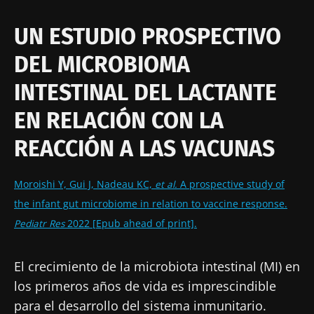
UN ESTUDIO PROSPECTIVO
DEL MICROBIOMA
INTESTINAL DEL LACTANTE
EN RELACIÓN CON LA
REACCIÓN A LAS VACUNAS
Moroishi Y, Gui J, Nadeau KC,
et al.
A prospective study of
the infant gut microbiome in relation to vaccine response.
Pediatr Res
2022 [Epub ahead of print].
El crecimiento de la microbiota intestinal (MI) en
los primeros años de vida es imprescindible
para el desarrollo del sistema inmunitario.