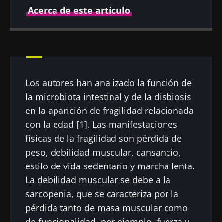
Acerca de este artículo
Autor
Los autores han analizado la función de
Prof Markku Voutilainen
la microbiota intestinal y de la disbiosis
en la aparición de fragilidad relacionada
con la edad [1]. Las manifestaciones
físicas de la fragilidad son pérdida de
Fecha de
Fecha de
publicación
actualización
peso, debilidad muscular, cansancio,
26 Agosto 2021
12 Agosto 2024
estilo de vida sedentario y marcha lenta.
La debilidad muscular se debe a la
sarcopenia, que se caracteriza por la
pérdida tanto de masa muscular como
de funcionalidad, por ejemplo, fuerza y