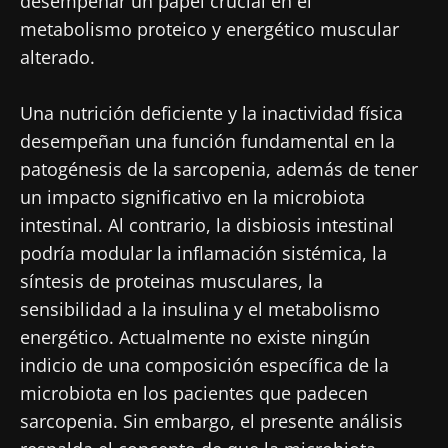
desempeñar un papel crucial en el
metabolismo proteico y energético muscular
alterado.
Una nutrición deficiente y la inactividad física
desempeñan una función fundamental en la
patogénesis de la sarcopenia, además de tener
un impacto significativo en la microbiota
intestinal. Al contrario, la disbiosis intestinal
¡No se vaya tan rápido!
podría modular la inflamación sistémica, la
síntesis de proteinas musculares, la
Únase a la comunidad de la microbiota para
sensibilidad a la insulina y el metabolismo
profesionales sanitarios y reciba el
energético. Actualmente no existe ningún
"Microbiota Digest" y el "HCP Magazine" que
indicio de una composición específica de la
le permitirá mantenerse informado sobre la
microbiota en los pacientes que padecen
microbiota.
sarcopenia. Sin embargo, el presente análisis
Mantenerse informado