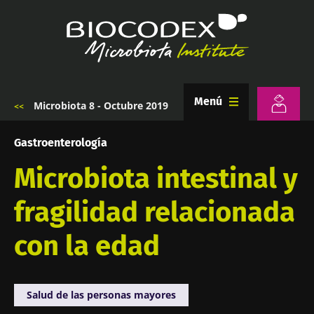
Pasar
al
contenido
principal
Menú
Microbiota 8 - Octubre 2019
Sobrescribir
enlaces
de
Gastroenterología
ayuda
a
Microbiota intestinal y
la
navegación
fragilidad relacionada
con la edad
Salud de las personas mayores