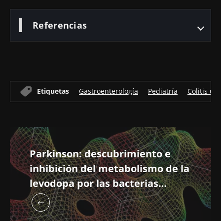
Referencias
Etiquetas
Gastroenterología
Pediatría
Colitis ul
Parkinson: descubrimiento e
inhibición del metabolismo de la
levodopa por las bacterias
intestinales