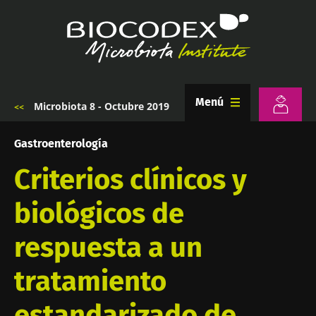
Pasar
al
contenido
principal
Menú
Microbiota 8 - Octubre 2019
Sobrescribir
enlaces
de
Gastroenterología
ayuda
a
Criterios clínicos y
la
navegación
biológicos de
respuesta a un
tratamiento
estandarizado de