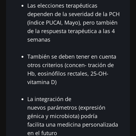
Ser redirigido
Las elecciones terapéuticas
BMI 20-35
dependen de la severidad de la PCH
Me gustaría registrarme para recibir más
Quedarse en el sitio web del Biocodex Microbiota
noticias de Biocodex
(índice PUCAI, Mayo), pero también
Descubrir
Institute
de la respuesta terapéutica a las 4
He leído y acepto las
condiciones generales
semanas
de uso y la
política de protección de datos
del
Biocodex Microbiota Institute
También se deben tener en cuenta
* Campo obligatorio
otros criterios (concen- tración de
Hb, eosinófilos rectales, 25-OH-
BMI 20-35
vitamina D)
23/07/2026
16/07/2026
10/07/202
Influencia
Microbiota
Una
La integración de
de la
intratumoral:
bacteria
nuevos parámetros (expresión
microbiota
¿un indicador
intestinal
en la salud
pronóstico
que
génica y microbiota) podría
reproductiva
independiente
fortalece l
facilita una medicina personalizada
en el cáncer
músculos
Leer el
Leer el
Leer el
en el futuro
colorrectal?
artículo
artículo
artículo