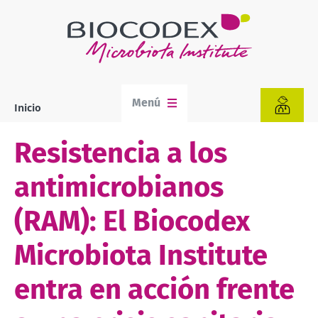
Pasar
al
contenido
principal
Menú
Inicio
Sobrescribir
enlaces
de
Resistencia a los
ayuda
a
antimicrobianos
la
navegación
(RAM): El Biocodex
Microbiota Institute
entra en acción frente