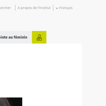
A propos de l’Institut
Français
iote au féminin