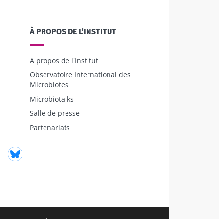
6
 et fertilité
À PROPOS DE L’INSTITUT
e à explorer
A propos de l'Institut
Observatoire International des
le
Microbiotes
Microbiotalks
Salle de presse
Partenariats
ube
Instagram
Bluesky