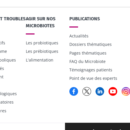
illant,
23/07/202
Vous êtes plutôt
yaourt, fromage blanc
 riche en
Microbiotes
ou skyr ? Ces
smes
ET TROUBLES
AGIR SUR NOS
PUBLICATIONS
: une pist
spécialités laitières ont
ir séduit
un point commun :
MICROBIOTES
elles chou...
Actualités
ifs
Les probiotiques
Dossiers thématiques
Lire l'artic
En savoir plus
emme
Les prébiotiques
Pages thématiques
boliques
L'alimentation
FAQ du Microbiote
és
Témoignages patients
nt
Point de vue des experts
Facebook
Twitter
LinkedIn
YouT
logiques
atoires
ires