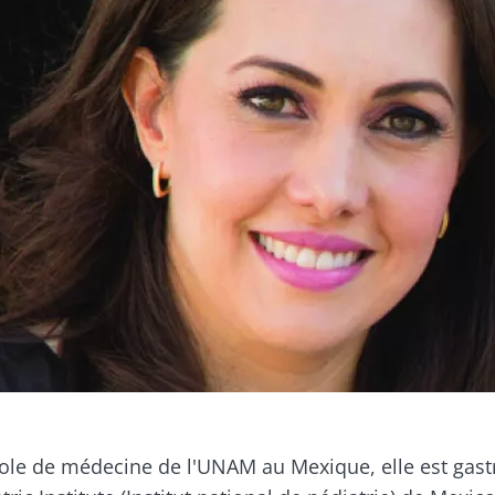
artez pas si vite !
ommunauté du microbiote et recevez une fois par moi
 rester au courant des dernières actualités sur le mic
cole de médecine de l'UNAM au Mexique, elle est gast