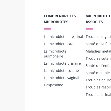
Légèrement pét
acidulé et
naturellement
micro-organi
COMPRENDRE LES
MICROBIOTE 
vivants, le kéf
MICROBIOTES
ASSOCIÉS
de plus e...
Le microbiote intestinal
Troubles digest
En savoir plus
Le microbiote ORL
Santé de la f
Le microbiote
Maladies méta
pulmonaire
Troubles cutan
Le microbiote urinaire
Santé de l'enfa
Le microbiote cutané
Santé mentale
Le microbiote vaginal
Troubles neuro
L'exposome
Troubles respir
Troubles urina