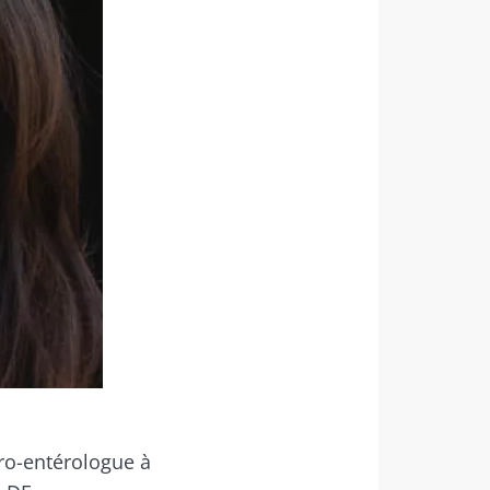
s "The
robiote.
ro-entérologue à