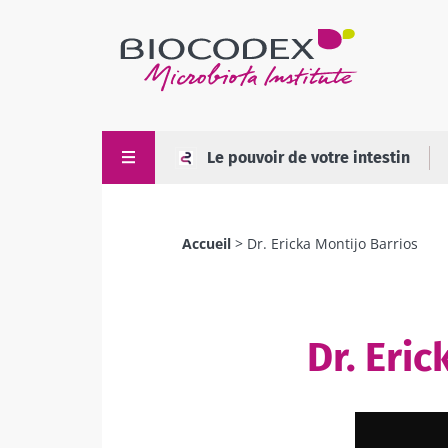
Aller
au
contenu
principal
Le pouvoir de votre intestin
Accueil
Dr. Ericka Montijo Barrios
Fil
d'Ariane
Dr. Eric