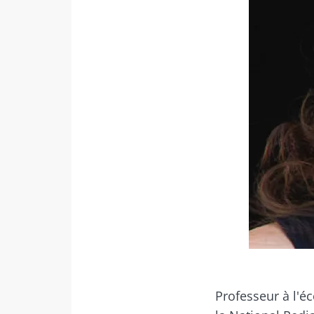
Ne p
Rejoignez la c
Essential" pour
Professeur à l'é