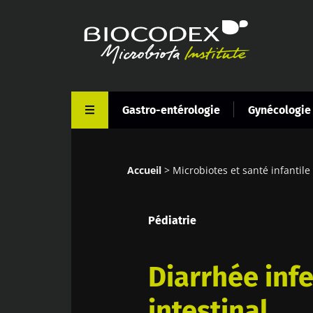
Aller
au
contenu
principal
Gastro-entérologie
Gynécologie
Accueil
Microbiotes et santé infantile
Fil
d'Ariane
Pédiatrie
Diarrhée inf
intestinal