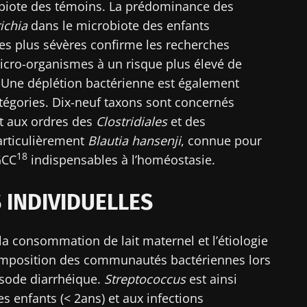
biote des témoins. La prédominance des
ichia
dans le microbiote des enfants
ouvrir
igé
 m'inscrire afin de recevoir d'autres actualités de Biocodex
es plus sévères confirme les recherches
icro-organismes à un risque plus élevé de
r le site Web du Biocodex Microbiota Institute
ccepte les
CGU
et la
politique de protection des données
du B
. Une déplétion bactérienne est également
Institute
tégories. Dix-neuf taxons sont concernés
ires
t aux ordres des
Clostridiales
et des
particulièrement
Blautia hansenji
, connue pour
18
GCC
indispensables à l’homéostasie.
16/07/2026
10/07/202
 INDIVIDUELLES
Microbiote
Une bacté
ur la
intratumoral du
intestinal
ctive
cancer colorectal : un
développe 
, la consommation de lait maternel et l’étiologie
indicateur
musculair
omposition des communautés bactériennes lors
pronostique
indépendant ?
isode diarrhéique.
Streptococcus
est ainsi
Lire l'article
Lire l'artic
s enfants (< 2ans) et aux infections