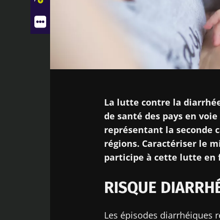
RISQUE DIARRHÉIQUE ÉLEVÉ
Facebook
Twitter
LinkedIn
Mail
AGENTS ÉTIOLOGIQUES IDENTIFIÉS
VULNÉRABILITÉS INDIVIDUELLES
La lutte contre la diarrhé
de santé des pays en voie
représentant la seconde c
régions. Caractériser le m
participe à cette lutte en
RISQUE DIARRHÉ
Les épisodes diarrhéiques r