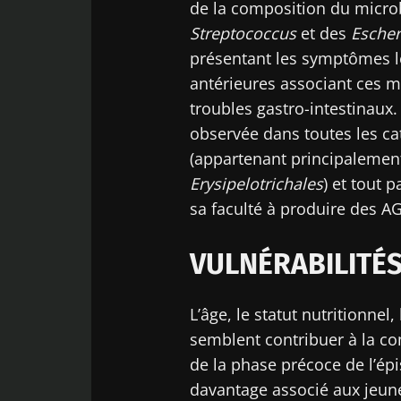
de la composition du micro
Streptococcus
et des
Escher
Déc
Être redir
Je souhaite
présentant les symptômes l
antérieures associant ces m
Rester su
J’ai lu et a
troubles gastro-intestinaux
Microbiota 
observée dans toutes les ca
* Champs obligato
(appartenant principalemen
Erysipelotrichales
) et tout 
BMI 20-35
sa faculté à produire des A
23/07/2026
VULNÉRABILITÉS
Impact des
microbiotes s
santé reprodu
L’âge, le statut nutritionnel
semblent contribuer à la c
de la phase précoce de l’ép
Lire l'article
davantage associé aux jeune