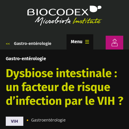
Aller
au
contenu
principal
Menu
Gastro-entérologie
Fil
d'Ariane
Gastro-entérologie
Dysbiose intestinale :
un facteur de risque
d’infection par le VIH ?
Gastroentérologie
VIH