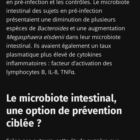
en pré-infection et les contrôles. Le microbiote
intestinal des sujets en pré-infection
présentaient une diminution de plusieurs
espèces de
Bacteroides
et une augmentation
Megasphaera elsdenii
dans leur microbiote
intestinal. Ils avaient également un taux
plasmatique plus élevé de cytokines
inflammatoires : facteur d’activation des
lymphocytes B, IL-8, TNFα.
Ne partez pas si vite !
Le microbiote intestinal,
Rejoignez la communauté Microbiota des
une option de prévention
professionnels de santé et des chercheurs et
ciblée ?
recevez le "Microbiota Digest" et le "HCP
Magazine" pour rester au courant des