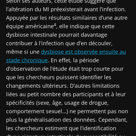
Selon ses auteurs, cette étude suggère que
dernières actualités sur le microbiote.
l’altération du MI préexisterait avant l’infection.
Se tenir informé
Appuyée par les résultats similaires d’une autre
4
équipe américaine
, elle indique que cette
Rejoignez la communauté Microbiota des
dysbiose intestinale pourrait davantage
professionnels de santé et des chercheurs et
contribuer à l’infection que d’en découler,
recevez le "Microbiota Digest" et le "HCP
Je souhaite m'inscrire afin de recevoir
même si une
dysbiose est observée ensuite au
Magazine" pour rester au courant des
d'autres actualités de Biocodex
Redirection
stade chronique
. En effet, la période
dernières actualités sur le microbiote.
d’observation de l’étude était trop courte pour
J’ai lu et accepte les
CGU
et la
politique de
Vous êtes sur le point d'être redirigé et de
protection des données
du Biocodex
que les chercheurs puissent identifier les
Microbiota Institute
quitter notre site web
changements ultérieurs. D’autres limitations
liées au petit nombre des participants et à leur
* Champs obligatoires
Être redirigé
spécificités (sexe, âge, usage de drogue,
BMI 20-35
comportement sexuel…) ne permettent pas non
Je souhaite m'inscrire afin de recevoir
Rester sur le site Web du Biocodex Microbiota
d'autres actualités de Biocodex
plus la généralisation des données. Cependant,
Découvrir
Institute
les chercheurs estiment que l’identification
J’ai lu et accepte les
CGU
et la
politique de