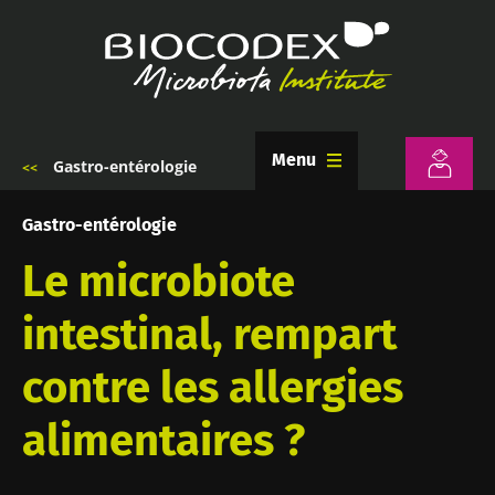
Aller
au
contenu
principal
Menu
Gastro-entérologie
Fil
d'Ariane
Gastro-entérologie
Le microbiote
intestinal, rempart
contre les allergies
alimentaires ?