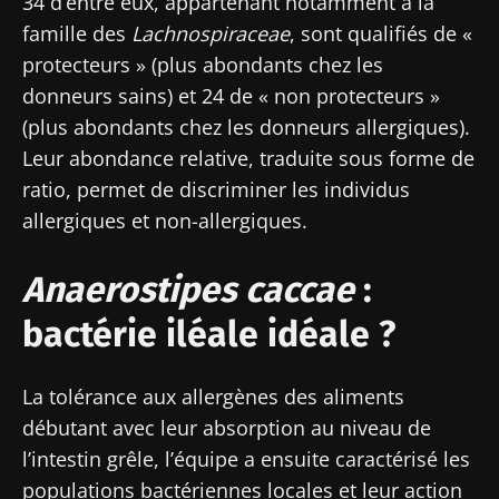
34 d’entre eux, appartenant notamment à la
famille des
Lachnospiraceae
, sont qualifiés de «
protecteurs » (plus abondants chez les
donneurs sains) et 24 de « non protecteurs »
(plus abondants chez les donneurs allergiques).
Leur abondance relative, traduite sous forme de
ratio, permet de discriminer les individus
allergiques et non-allergiques.
Anaerostipes caccae
:
bactérie iléale idéale ?
Ne partez pas si vite !
La tolérance aux allergènes des aliments
débutant avec leur absorption au niveau de
Rejoignez la communauté Microbiota des
l’intestin grêle, l’équipe a ensuite caractérisé les
professionnels de santé et des chercheurs et
populations bactériennes locales et leur action