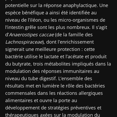
recevez le "Microbiota Digest" et le "HCP
potentielle sur la réponse anaphylactique. Une
Magazine" pour rester au courant des
espèce bénéfique a ainsi été identifiée au
dernières actualités sur le microbiote.
niveau de l’iléon, ou les micro-organismes de
Se tenir informé
l’intestin grêle sont les plus nombreux. Il s’agit
d’
Anaerostipes caccae
(de la famille des
Rejoignez la communauté Microbiota des
Lachnospiraceae
), dont l’enrichissement
professionnels de santé et des chercheurs et
signerait une meilleure protection : cette
recevez le "Microbiota Digest" et le "HCP
bactérie utilise le lactate et l’acétate et produit
Je souhaite m'inscrire afin de recevoir
Magazine" pour rester au courant des
d'autres actualités de Biocodex
du butyrate, trois métabolites impliqués dans la
Redirection
dernières actualités sur le microbiote.
modulation des réponses immunitaires au
J’ai lu et accepte les
CGU
et la
politique de
niveau du tube digestif. L’ensemble des
Vous êtes sur le point d'être redirigé et de
protection des données
du Biocodex
résultats met en lumière le rôle des bactéries
Microbiota Institute
quitter notre site web
commensales dans les réactions allergiques
* Champs obligatoires
alimentaires et ouvre la porte au
Être redirigé
développement de stratégies préventives et
BMI 20-35
Je souhaite m'inscrire afin de recevoir
thérapeutiques axées sur la modulation du
Rester sur le site Web du Biocodex Microbiota